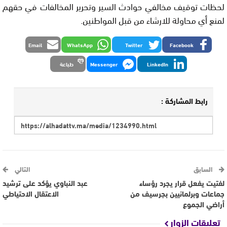
لحظات توقیف مخالفي حوادث السير وتحرير المخالفات في حقهم
لمنع أي محاولة للارشاء من قبل المواطنين.
Email
WhatsApp
Twitter
Facebook
LinkedIn
Messenger
طباعة
رابط المشاركة :
السابق
التالي
لفتيت يفعل قرار يجرد رؤساء
عبد النباوي يؤكد على ترشيد
جماعات وبرلمانيين بجرسيف من
الاعتقال الاحتياطي
أراضي الجموع
تعليقات الزوار