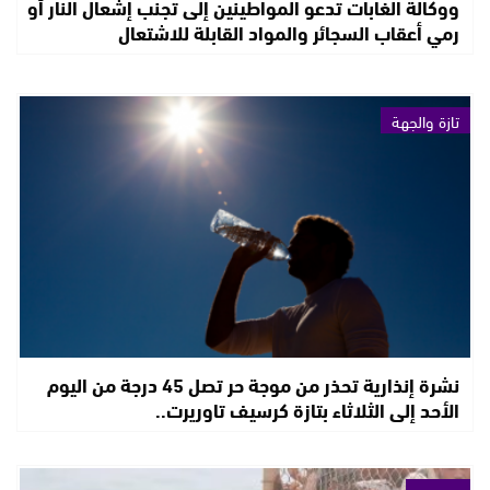
ووكالة الغابات تدعو المواطينين إلى تجنب إشعال النار أو
رمي أعقاب السجائر والمواد القابلة للاشتعال
تازة والجهة
نشرة إنذارية تحذر من موجة حر تصل 45 درجة من اليوم
الأحد إلى الثلاثاء بتازة كرسيف تاوريرت..