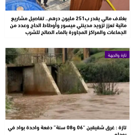
بغلاف مالي يقدر ب251 مليون درهم.. تفاصيل مشاريع
مائية تعزز تزويد مدينتي ميسور وأوطاط الحاج وعدد من
الجماعات والمراكز المجاورة بالماء الصالح للشرب
تازة والجهة
تازة : غرق شقيقين “06 و08 سنة” دفعة واحدة بواد في
بوحلو