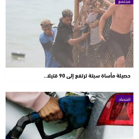
مجتمع
حصيلة مأساة سبتة ترتفع إلى 90 قتيلا..
اقتصاد