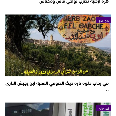
هزة أرضية تضرب نواحي فاس ومكناس
مجتمع
في رحاب خلوة تازة حيث الصوفي الفقيه ابن يجبش التازي
..
اقتصاد