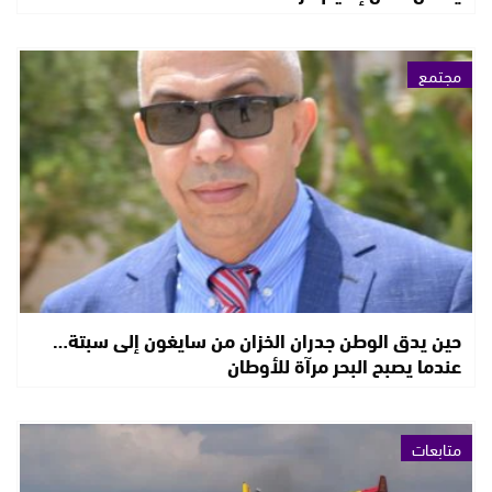
مجتمع
حين يدق الوطن جدران الخزان من سايغون إلى سبتة…
عندما يصبح البحر مرآة للأوطان
متابعات