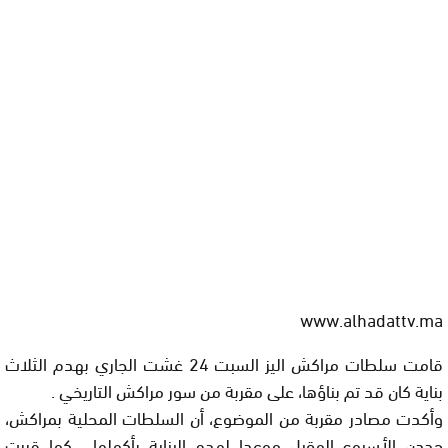
www.alhadattv.ma
قامت سلطات مراكش اليز السبت 24 غشت الجاري بهدم الثلاث
بناية كان قد تم بناؤها، على مقربة من سور مراكش التاريخي .
وأكدت مصادر مقربة من الموضوع، أن السلطات المحلية بمراكش،
حددن الأسبوع المقبل موعدا لهدم البناية بأكملها ، كما قررت