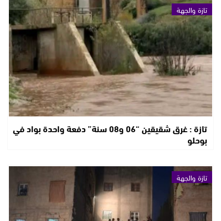
تازة والجهة
تازة : غرق شقيقين “06 و08 سنة” دفعة واحدة بواد في
بوحلو
تازة والجهة