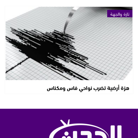
تازة والجهة
هزة أرضية تضرب نواحي فاس ومكناس