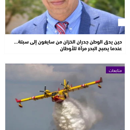
حين يدق الوطن جدران الخزان من سايغون إلى سبتة…
عندما يصبح البحر مرآة للأوطان
متابعات