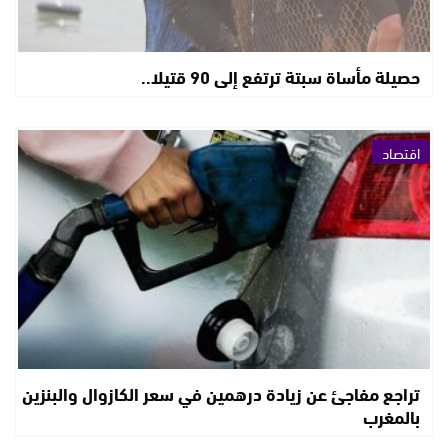
حصيلة مأساة سبتة ترتفع إلى 90 قتيلا..
اقتصاد
تراجع مفاجئ عن زيادة درهمين في سعر الكازوال والبنزين
بالمغرب