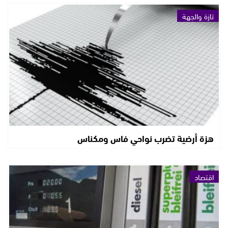
تازة والجهة
هزة أرضية تضرب نواحي فاس ومكناس
اقتصاد