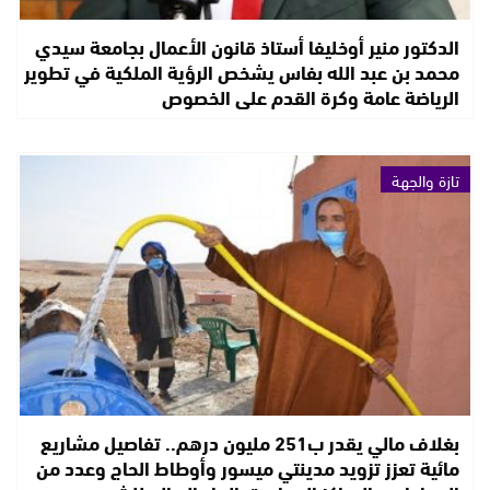
الدكتور منير أوخليفا أستاذ قانون الأعمال بجامعة سيدي
محمد بن عبد الله بفاس يشخص الرؤية الملكية في تطوير
الرياضة عامة وكرة القدم على الخصوص
تازة والجهة
بغلاف مالي يقدر ب251 مليون درهم.. تفاصيل مشاريع
مائية تعزز تزويد مدينتي ميسور وأوطاط الحاج وعدد من