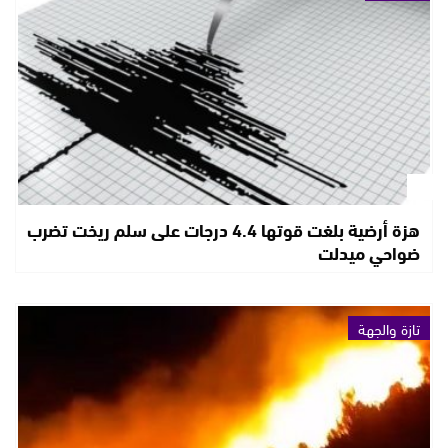
هزة أرضية بلغت قوتها 4.4 درجات على سلم ريخت تضرب
ضواحي ميدلت
تازة والجهة