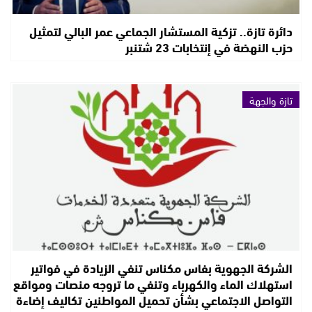
دائرة تازة.. تزكية المستشار الجماعي عمر البالي لتمثيل
حزب النهضة في إنتخابات 23 شتنبر
تازة والجهة
الشركة الجهوية بفاس مكناس تنفي الزيادة في فواتير
استهلاك الماء والكهرباء وتنفي ما تروجه منصات ومواقع
التواصل الاجتماعي بشأن تحميل المواطنين تكاليف إضاءة