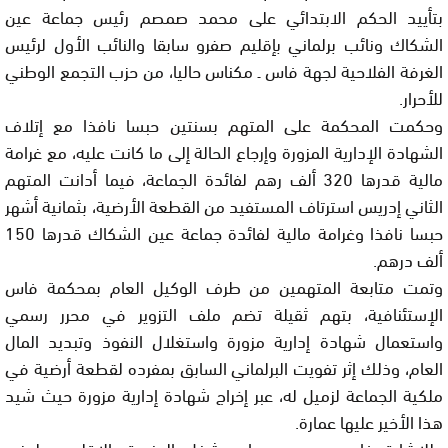
بتأييد الحكم الابتدائي على محمد صمصم رئيس جماعة عين
الشكاك ونائب برلماني بإقليم صفرو سابقا والنائب الأول لرئيس
الغرفة الفلاحية لجهة فاس ـ مكناس حاليا، من حزب التجمع الوطني
للأحرار.
وحكمت المحكمة على المتهم بسنتين حبسا نافذا مع إتلاف
الشهادة الإدارية المزورة وإرجاع الحالة إلى ما كانت عليه، مع غرامة
مالية قدرها 320 ألف رهم لفائدة الجماعة، فيما أدانت المتهم
الثاني إدريس استرتاف المستفيد من القطعة الأرضية، بثمانية أشهر
حبسا نافذا وغرامة مالية لفائدة جماعة عين الشكاك قدرها 150
ألف درهم.
وتمت متابعة المتهمين من طرف الوكيل العام بمحكمة فاس
الإستئنافية، بتهم ثقيلة تضم ملف التزوير في محرر رسمي
واستعمال شهادة إدارية مزورة واستغلال النفوذ وتبديد المال
العام، وذلك إثر تفويت البرلماني السابق بمفرده لقطعة أرضية في
ملكية الجماعة لزميل له، عبر إخراج شهادة إدارية مزورة حيث شيد
هذا الأخير عليها عمارة.
وللاشارة فإن محمد صمصام يشغل المنسق الإقليمي لحزب