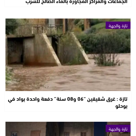
الجماعات والمراكز المجاورة بالماء الصالح للشرب
تازة والجهة
تازة : غرق شقيقين “06 و08 سنة” دفعة واحدة بواد في
بوحلو
تازة والجهة