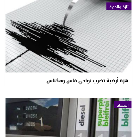
تازة والجهة
هزة أرضية تضرب نواحي فاس ومكناس
اقتصاد