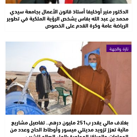
الدكتور منير أوخليفا أستاذ قانون الأعمال بجامعة سيدي
محمد بن عبد الله بفاس يشخص الرؤية الملكية في تطوير
الرياضة عامة وكرة القدم على الخصوص
تازة والجهة
بغلاف مالي يقدر ب251 مليون درهم.. تفاصيل مشاريع
مائية تعزز تزويد مدينتي ميسور وأوطاط الحاج وعدد من
الجماعات والمراكز المجاورة بالماء الصالح للشرب