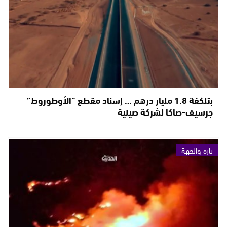
بتلكفة 1.8 مليار درهم … إسناد مقطع “الأوطوروط”
جرسيف-صاكا لشركة صينية
تازة والجهة