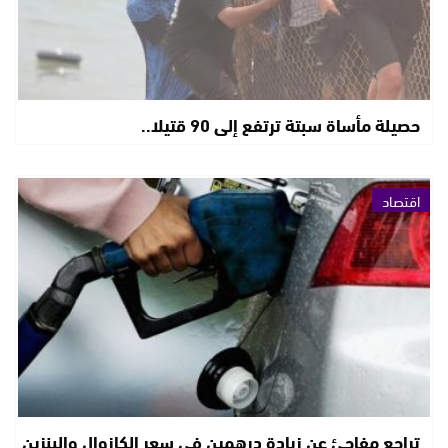
حصيلة مأساة سبتة ترتفع إلى 90 قتيلا..
اقتصاد
تراجع مفاجئ عن زيادة درهمين في سعر الكازوال والبنزين