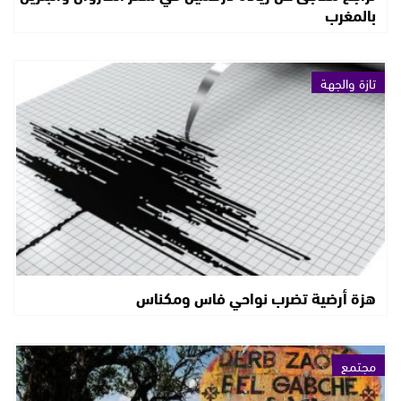
بالمغرب
تازة والجهة
هزة أرضية تضرب نواحي فاس ومكناس
مجتمع