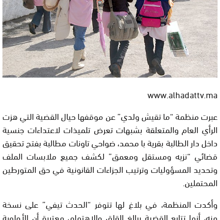
www.alhadattv.ma
عبرت منظمة “ما تقيش ولدي” عن موقفها حيال القضية التي هزت
الرأي العام والمتعلقة بشبهات تعرض تلميذات لاعتداءات جنسية
داخل دار الطالبة بقرية با محمد، ضواحي تاونات مطالبة بفتح تحقيق
قضائي “نزيه ومستقل ومعمق” لكشف جميع ملابسات الملف
وتحديد المسؤوليات وترتيب الجزاءات القانونية في حق المتورطين
المحتملين.
وأكدت المنظمة، في بلاغ لها تتوفر “الحدث تيفي” على نسخة
منه، أنها تتابع القضية ببالغ القلق والاهتمام، معتبرة أن الأولوية