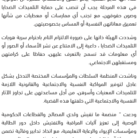
في هذه المرحلة يجب أن تنصب على حماية التلميذات الضحايا
وصون حقوقهن، مع تجنب أي ممارسات أو معطيات من شأنها
تعميق معاناتهن النفسية أو المساس بخصوصيتهن.
وشددت الهيئة ذاتها على ضرورة الالتزام التام باحترام سرية هويات
التلميذات الضحايا ، داعية إلى الامتناع عن نشر الأسماء أو الصور أو
أي معلومات قد تسمح بالتعرف عليهن، حفاظا على كرامتهن
ومستقبلهن الاجتماعي.
وناشدت المنظمة السلطات والمؤسسات المختصة التدخل بشكل
عاجل لتوفير المواكبة النفسية والاجتماعية والقانونية اللازمة
للتلميذات المعنيات وأسرهن، من أجل مساعدتهن على تجاوز الآثار
النفسية والاجتماعية التي خلفتها هذه القضية.
ودعت “ منضمة ما تقيش ولدي المصالح والقطاعات الحكومية
الوصية إلى تعزيز آليات المراقبة والتفتيش داخل دور الطالبة
ومؤسسات الإيواء والرعاية التعليمية، مع اتخاذ تدابير وقائية تضمن