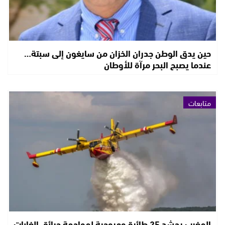
حين يدق الوطن جدران الخزان من سايغون إلى سبتة…
عندما يصبح البحر مرآة للأوطان
متابعات
المغرب يحشد 25 طائرة ومروحية لمواجهة حرائق الغابات