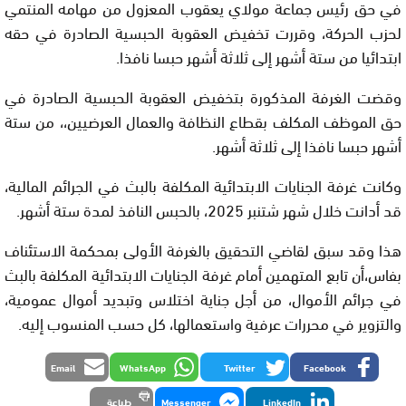
في حق رئيس جماعة مولاي يعقوب المعزول من مهامه المنتمي
لحزب الحركة، وقررت تخفيض العقوبة الحبسية الصادرة في حقه
ابتدائيا من ستة أشهر إلى ثلاثة أشهر حبسا نافذا.
وقضت الغرفة المذكورة بتخفيض العقوبة الحبسية الصادرة في
حق الموظف المكلف بقطاع النظافة والعمال العرضيين،، من ستة
أشهر حبسا نافذا إلى ثلاثة أشهر.
وكانت غرفة الجنايات الابتدائية المكلفة بالبث في الجرائم المالية،
قد أدانت خلال شهر شتنبر 2025، بالحبس النافذ لمدة ستة أشهر.
هذا وقد سبق لقاضي التحقيق بالغرفة الأولى بمحكمة الاستئناف
بفاس،أن تابع المتهمين أمام غرفة الجنايات الابتدائية المكلفة بالبث
في جرائم الأموال، من أجل جناية اختلاس وتبديد أموال عمومية،
والتزوير في محررات عرفية واستعمالها، كل حسب المنسوب إليه.
Email
WhatsApp
Twitter
Facebook
LinkedIn
Messenger
طباعة