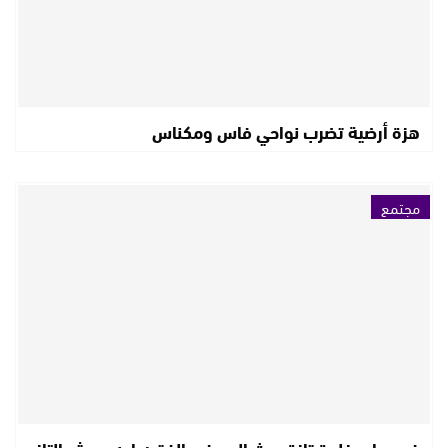
هزة أرضية تضرب نواحي فاس ومكناس
مجتمع
في رحاب خلوة تازة حيث الصوفي الفقيه ابن يجبش التازي