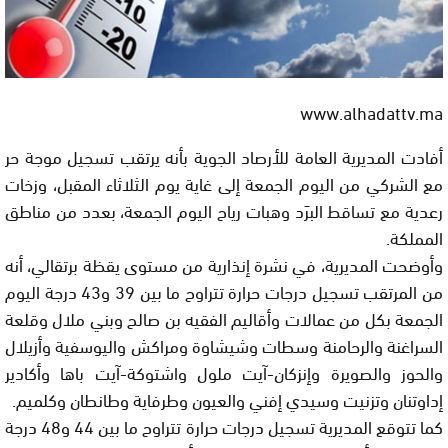
www.alhadattv.ma
أفادت المديرية العامة للأرصاد الجوية بأنه يرتقب تسجيل موجة حر
مع الشركي من اليوم الجمعة إلى غاية يوم الثلاثاء المقبل، وزخات
رعدية مع تساقط البرَد وهبات رياح اليوم الجمعة، بعدد من مناطق
المملكة.
وأوضحت المديرية، في نشرة إنذارية من مستوى يقظة برتقالي، أنه
من المرتقب تسجيل درجات حرارة تتراوح ما بين 39 و43 درجة اليوم
الجمعة بكل من عمالات وأقاليم الفقيه بن صالح وبني ملال وقلعة
السراغنة والرحامنة وسطات وشيشاوة ومراكش واليوسفية وأزيلال
والحوز والصويرة وإنزكان-آيت ملول واشتوكة-آيت باها وأكادير
إداوتنان وتزنيت وسيدي إفني والعيون وطرفاية وطانطان وكلميم.
كما تتوقع المديرية تسجيل درجات حرارة تتراوح ما بين 44 و48 درجة