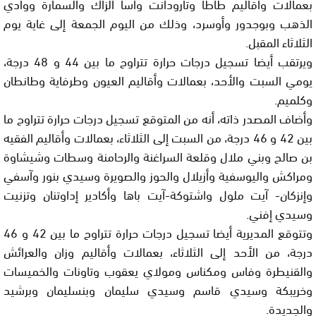
بعمالات وأقاليم طاطا وتارودانت وأسا الزاك والسمارة ووادي
الذهب وبوجدور وأوسرد، وذلك من اليوم الجمعة إلى غاية يوم
الثلاثاء المقبل.
ويرتقب أيضا تسجيل درجات حرارة تتراوح ما بين 44 و 48 درجة،
يومي السبت والأحد، بعمالات وأقاليم العيون وطرفاية وطانطان
وكلميم.
وأضاف المصدر ذاته، أنه من المتوقع تسجيل درجات حرارة تتراوح ما
بين 42 و 46 درجة، من السبت إلى الثلاثاء، بعمالات وأقاليم الفقيه
بن صالح وبني ملال وقلعة السراغنة والرحامنة وسطات وشيشاوة
ومراكش واليوسفية وأزيلال والحوز والصويرة وسيدي بنور وآسفي
وإنزكان- آيت ملول واشتوكة-آيت باها وأكادير إداوتنان وتزنيت
وسيدي إفني.
وتتوقع المديرية أيضا تسجيل درجات حرارة تتراوح ما بين 42 و 46
درجة، من الأحد إلى الثلاثاء، بعمالات وأقاليم وزان والعرائش
والقنيطرة وفاس ومكناس ومولاي يعقوب وتاونات والخميسات
وخريبكة وسيدي قاسم وسيدي سليمان وبنسليمان وبرشيد
والجديدة.