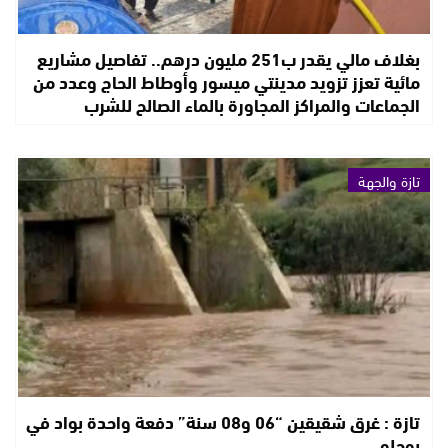
بغلاف مالي يقدر ب251 مليون درهم.. تفاصيل مشاريع
مائية تعزز تزويد مدينتي ميسور وأوطاط الحاج وعدد من
الجماعات والمراكز المجاورة بالماء الصالح للشرب
تازة والجهة
تازة : غرق شقيقين “06 و08 سنة” دفعة واحدة بواد في
بوحلو