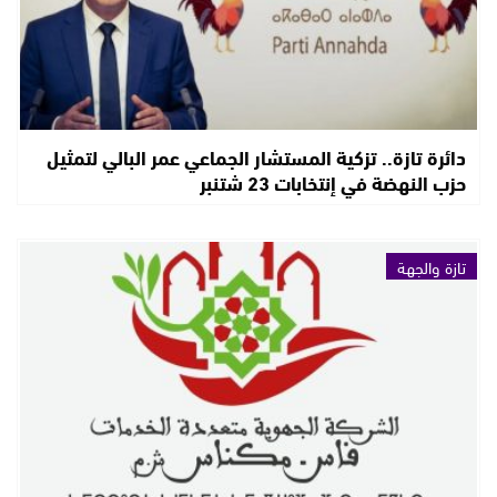
دائرة تازة.. تزكية المستشار الجماعي عمر البالي لتمثيل
حزب النهضة في إنتخابات 23 شتنبر
تازة والجهة