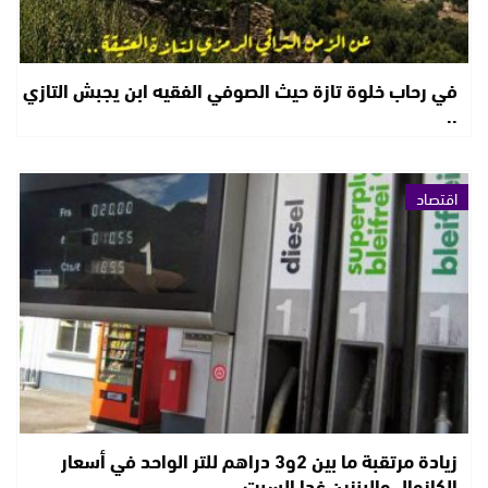
في رحاب خلوة تازة حيث الصوفي الفقيه ابن يجبش التازي
..
اقتصاد
زيادة مرتقبة ما بين 2و3 دراهم للتر الواحد في أسعار
الكازوال والبنزين غدا السبت