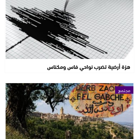
هزة أرضية تضرب نواحي فاس ومكناس
مجتمع