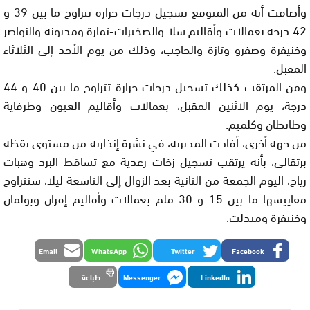
وأضافت أنه من المتوقع تسجيل درجات حرارة تتراوح ما بين 39 و
42 درجة بعمالات وأقاليم سلا والصخيرات-تمارة ومديونة والنواصر
وخنيفرة وصفرو وتازة والحاجب، وذلك من يوم الأحد إلى الثلاثاء
المقبل.
ومن المرتقب كذلك تسجيل درجات حرارة تتراوح ما بين 40 و 44
درجة، يوم الاثنين المقبل، بعمالات وأقاليم العيون وطرفاية
وطانطان وكلميم.
من جهة أخرى، أفادت المديرية، في نشرة إنذارية من مستوى يقظة
برتقالي، بأنه يرتقب تسجيل زخات رعدية مع تساقط البرد وهبات
رياح، اليوم الجمعة من الثانية بعد الزوال إلى التاسعة ليلا، ستتراوح
مقاييسها ما بين 15 و 30 ملم بعمالات وأقاليم إفران وبولمان
وخنيفرة وميدلت.
Email
WhatsApp
Twitter
Facebook
LinkedIn
Messenger
طباعة