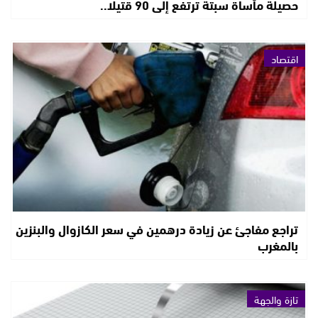
حصيلة مأساة سبتة ترتفع إلى 90 قتيلا..
اقتصاد
تراجع مفاجئ عن زيادة درهمين في سعر الكازوال والبنزين
بالمغرب
تازة والجهة