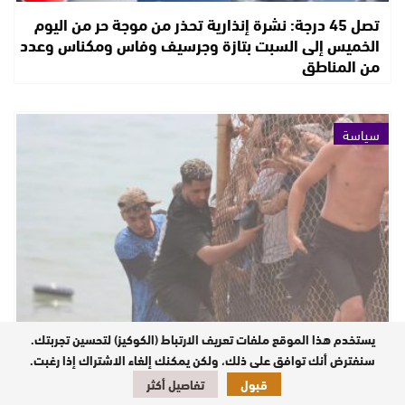
تصل 45 درجة: نشرة إنذارية تحذر من موجة حر من اليوم
الخميس إلى السبت بتازة وجرسيف وفاس ومكناس وعدد
من المناطق
سياسة
يستخدم هذا الموقع ملفات تعريف الارتباط (الكوكيز) لتحسين تجربتك.
بموجب اتفاق وزيري الداخلية الإسباني والمغربي: جميع
سنفترض أنك توافق على ذلك، ولكن يمكنك إلغاء الاشتراك إذا رغبت.
المهاجرين الذين دخلوا سبتة بشكل غير نظامي سيُعادون
قبول
تفاصيل أكثر
إلى المغرب