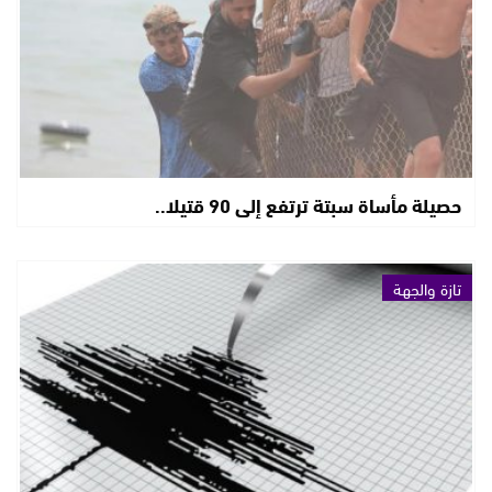
حصيلة مأساة سبتة ترتفع إلى 90 قتيلا..
تازة والجهة