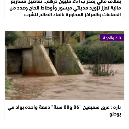
بغلاف مالي يقدر ب251 مليون درهم.. تفاصيل مشاريع
مائية تعزز تزويد مدينتي ميسور وأوطاط الحاج وعدد من
الجماعات والمراكز المجاورة بالماء الصالح للشرب
تازة والجهة
تازة : غرق شقيقين “06 و08 سنة” دفعة واحدة بواد في
بوحلو