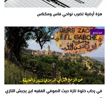
هزة أرضية تضرب نواحي فاس ومكناس
مجتمع
في رحاب خلوة تازة حيث الصوفي الفقيه ابن يجبش التازي
..