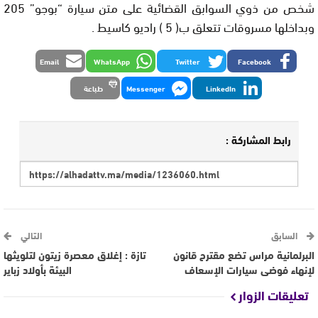
شخص من ذوي السوابق القضائية على متن سيارة “بوجو” 205
وبداخلها مسروقات تتعلق ب( 5 ) راديو كاسيط .
Email
WhatsApp
Twitter
Facebook
LinkedIn
Messenger
طباعة
رابط المشاركة :
السابق
التالي
البرلمانية مراس تضع مقترح قانون
تازة : إغلاق معصرة زيتون لتلويثها
لإنهاء فوضى سيارات الإسعاف
البيئة بأولاد زباير
تعليقات الزوار