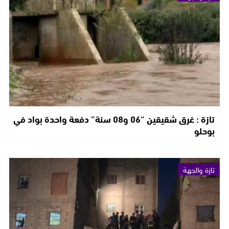
تازة : غرق شقيقين “06 و08 سنة” دفعة واحدة بواد في
بوحلو
تازة والجهة