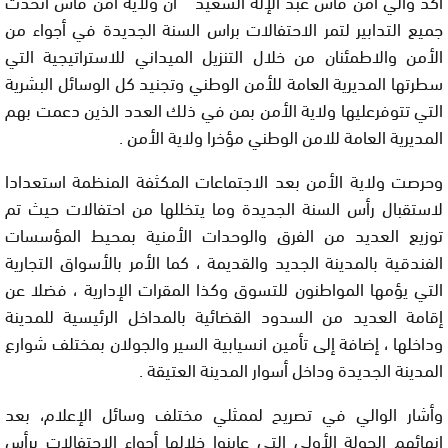
أكد والي أمن فاس عبد الإله السعيد ” أن ولاية أمن فاس اتخذت
جميع التدابير لتمر الاحتفالات براس السنة الجديدة في أجواء من
الأمن والاطمئنان من خلال التنزيل الميداني للاستراتيجية التي
سطرتها المديرية العامة للأمن الوطني وتجنيد كل الوسائل البشرية
التي تتوفرعليها ولاية الأمن بمن في ذلك العدد الذين دعمت بهم
المديرية العامة للامن الوطني مؤخرا ولاية الأمن .
وحرصت ولاية الأمن بعد الاجتماعات المكثفة المنظمة استعدادا
لاستقبال رأس السنة الجديدة وما يتخللها من احتفالات حيث تم
توزيع العديد من الفرق والوحدات الأمنية بمحيط المؤسسات
الفندقية بالمدينة الجديد والقديمة ، كما الأمر بالأسواق التجارية
التي يؤمها المواطنون للتسوق وكذا المقرات الإدارية ، فضلا عن
إقامة العديد من السدود القضائية بالمداخل الرئيسية للمدينة
وداخلها ، إضافة إلى تأمين انسيابية السير والجولان بمختلف شوارع
المدينة الجديدة وداخل أسوار المدينة العتيقة .
وأشار الوالي في تصريح لممثلي مختلف وسائل الإعلام، بعد
انهائهم الجولة الأولى التي عاينوا خلالها أجواء الاحتفالات برأس