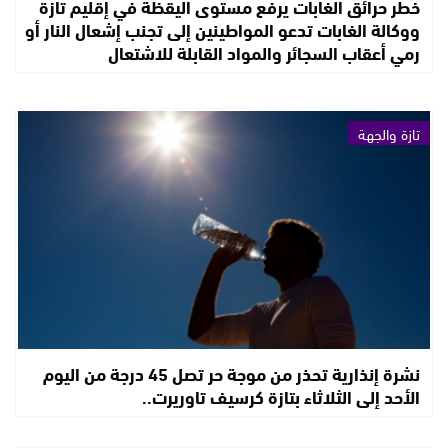
خطر حرائق الغابات يرفع مستوى اليقظة في إقليم تازة
ووكالة الغابات تدعو المواطينين إلى تجنب إشعال النار أو
رمي أعقاب السجائر والمواد القابلة للاشتعال
تازة والجهة
نشرة إنذارية تحذر من موجة حر تصل 45 درجة من اليوم
الأحد إلى الثلاثاء بتازة كرسيف تاوريرت..