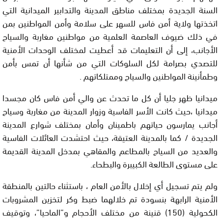
السنة الجديدة بمختلف مناطق المدينة والتدابير الميدانية التي
اتخذتها ولاية أمن فاس للسهر على سلامة وأمن المواطنين بمن
في ذلك ضيوف العاصمة العلمية من مواطنين مغاربة والسياح
الأجانب، إلى أن التعليمات قد أعطيت لمختلف الوحدات الأمنية
للتصدي بصرامة لكل السلوكات التي من شأنها أن تمس بأمن
وطمأنينة المواطنين والسياح وممتلكاتهم .
ميدانيا ظهر جليا أن كل ما تحدث عن والي أمن فاس كان مجسدا
ميدانيا ،حيث كانت الأسر الفاسية وزوار المدينة من مغاربة وسياح
أجانب يمارسون حياتهم باطمينان وأمان بمختلف شوارع المدينة
الجديدة / كما بالمدينة العتيقة، حيث احتشدت العائلات الفاسية
والعديد من السياح بالمطاعم والمقاهي بمدخل المدينة القديمة
على مستوى الطالعة الكبيبرة والبطحاء.
ولم يتم تسجيل أي إخلال بالأمن العام ، باستثناء حالتين بالمنطقة
الأمنية الرابهة بنسودة تم خلالهما ضبط وكر لتخزين المشروبات
الكحولية (150) قنينة من مختلف الأحجام و”الماحيا”، وتوقيف