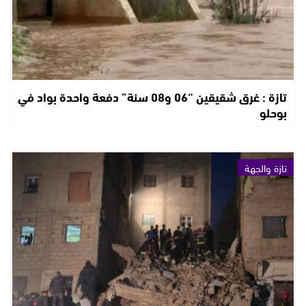
تازة : غرق شقيقين “06 و08 سنة” دفعة واحدة بواد في
بوحلو
تازة والجهة