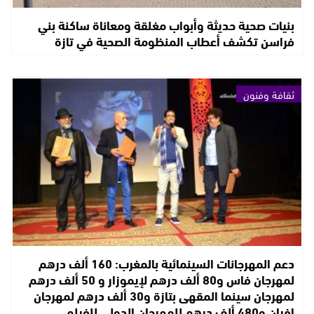
بنيات صحية حديثة وأبواب مغلقة ومعاناة ساكنة بني
فراسن تكشف أعطاب المنظومة الصحية في تازة
ثقافة وفنون
دعم المهرجانات السينمائية بالمغرب: 160 ألف درهم
لمهرجان فاس و80 ألف درهم لإيموزار و 50 ألف درهم
لمهرجان سينما المقهى بتازة و30 ألف درهم لمهرجان
إفران و480 ألف درهم للمهرجان الدولي للفيلم…