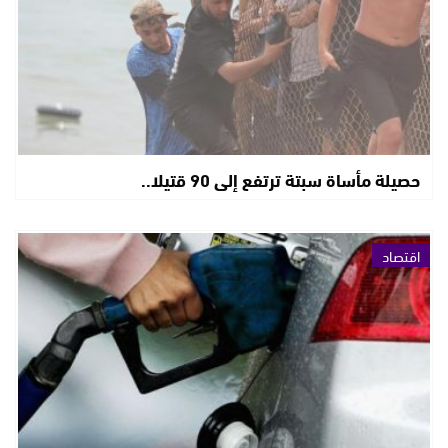
حصيلة مأساة سبتة ترتفع إلى 90 قتيلا..
اقتصاد