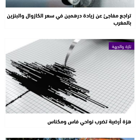
تراجع مفاجئ عن زيادة درهمين في سعر الكازوال والبنزين
بالمغرب
تازة والجهة
هزة أرضية تضرب نواحي فاس ومكناس