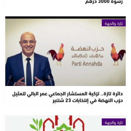
رشوة 3000 درهم
تازة والجهة
دائرة تازة.. تزكية المستشار الجماعي عمر البالي لتمثيل
حزب النهضة في إنتخابات 23 شتنبر
تازة والجهة