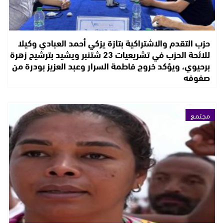
حزب التقدم والاشتراكية بتازة يزكي أحمد العبادي وكيلا
للائحة الحزب في تشريعيات 23 شتنبر ويشيد بترشيح زهرة
برحيوي، ويؤكد خروج فاطمة السرار وعبد العزيز بودرة من
صفوفه
مجتمع