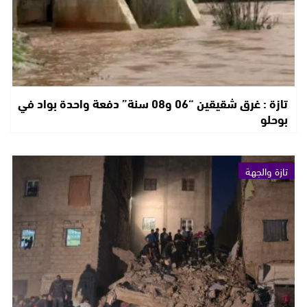
تازة : غرق شقيقين “06 و08 سنة” دفعة واحدة بواد في
بوحلو
تازة والجهة