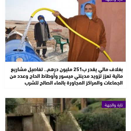
بغلاف مالي يقدر ب251 مليون درهم.. تفاصيل مشاريع
مائية تعزز تزويد مدينتي ميسور وأوطاط الحاج وعدد من
الجماعات والمراكز المجاورة بالماء الصالح للشرب
تازة والجهة