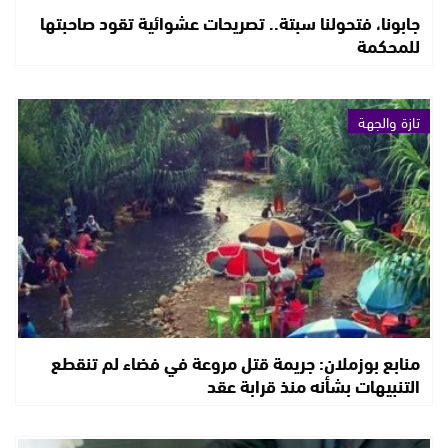
جابونا، فتحولنا سبتة.. تصريحات عشوائية تقود صاحبتها
للمحكمة
تازة والجهة
منابع بوزملان: جريمة قتل مروعة في فضاء لم تنقطع
التنبيهات بشأنه منذ قرابة عقد