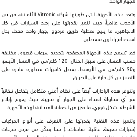
للجهاز الواحد.
وتعد هذه الأجهزة، التي طورتها شركة Vitronic الألمانية، من بين
الأحدث عالمياً، حيث تتميز بقدرتها على رصد السيارات في كلا
الاتجاهين، ما يتيح تغطية طريق مزدوج بجهاز واحد فقط، بدل
استخدام رادارين منفصلين.
كما تسمح هذه الأجهزة المصفحة بتحديد سرعات قصوى مختلفة
حسب المسار، على سبيل المثال: 120 كلم/س في المسار الأيسر،
و90 كلم/س في الأوسط، بفضل كاميرات متطورة قادرة على
التمييز بين كل حارة على الطريق.
وتتوفر هذه الرادارات أيضاً على نظام أمني متكامل يتفاعل تلقائياً
مع أي محاولة اعتداء على الجهاز أو تخريبه، حيث يقوم بإبلاغ
الشرطة بشكل فوري، ما يعزز من الحماية الميدانية لهذه الأجهزة.
وتتميز هذه التقنية بقدرتها على التعرف على أنواع المركبات
(سيارات خفيفة، عائلية، شاحنات…) مما يمكّن من فرض سرعات
قانونية مختلفة لكل نوع، وهو ما يعزز دقة الضبط ويوائم بين