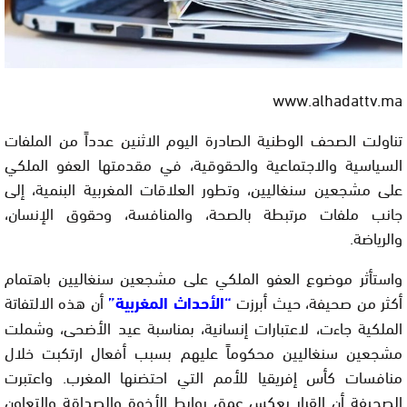
www.alhadattv.ma
تناولت الصحف الوطنية الصادرة اليوم الاثنين عدداً من الملفات
السياسية والاجتماعية والحقوقية، في مقدمتها العفو الملكي
على مشجعين سنغاليين، وتطور العلاقات المغربية البنمية، إلى
جانب ملفات مرتبطة بالصحة، والمنافسة، وحقوق الإنسان،
والرياضة.
واستأثر موضوع العفو الملكي على مشجعين سنغاليين باهتمام
أكثر من صحيفة، حيث أبرزت
“الأحداث المغربية”
أن هذه الالتفاتة
الملكية جاءت، لاعتبارات إنسانية، بمناسبة عيد الأضحى، وشملت
مشجعين سنغاليين محكوماً عليهم بسبب أفعال ارتكبت خلال
منافسات كأس إفريقيا للأمم التي احتضنها المغرب. واعتبرت
الصحيفة أن القرار يعكس عمق روابط الأخوة والصداقة والتعاون