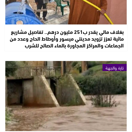
بغلاف مالي يقدر ب251 مليون درهم.. تفاصيل مشاريع
مائية تعزز تزويد مدينتي ميسور وأوطاط الحاج وعدد من
الجماعات والمراكز المجاورة بالماء الصالح للشرب
تازة والجهة