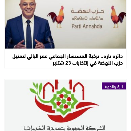
دائرة تازة.. تزكية المستشار الجماعي عمر البالي لتمثيل
حزب النهضة في إنتخابات 23 شتنبر
تازة والجهة