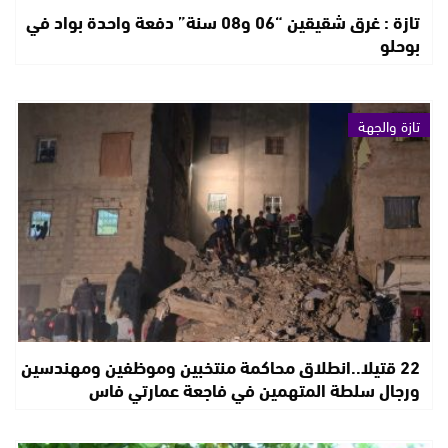
تازة : غرق شقيقين “06 و08 سنة” دفعة واحدة بواد في
بوحلو
تازة والجهة
22 قتيلا..انطلاق محاكمة منتخبين وموظفين ومهندسين
ورجال سلطة المتهمين في فاجعة عمارتي فاس