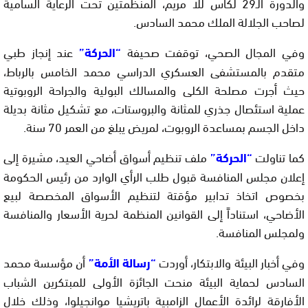
والدورة الـ29 لكأس للا مريم، المنظمتين تحت الرعاية السامية
لصاحب الجلالة الملك محمد السادس.
وفي المجال الصحي، توقفت صحيفة
“الحركة”
عند إنجاز طبي
متقدم بالمستشفى العسكري الدراسي محمد الخامس بالرباط،
حيث أجرت مصلحة الكلى والمسالك البولية والجراحة الروبوتية
عملية استئصال جذري للمثانة والبروستات، مع تشكيل مثانة بديلة
داخل الجسم بمساعدة الروبوت، لمريض يبلغ من العمر 70 سنة.
كما تناولت
“الحركة”
ملف تنظيم أسواق أضاحي العيد، مشيرة إلى
إعلان مجلس المنافسة قبول طلب الرأي الوارد من رئيس الحكومة
بخصوص اتخاذ تدابير مؤقتة لتنظيم الأسواق المخصصة لبيع
الأضاحي، استناداً إلى القوانين المنظمة لحرية الأسعار والمنافسة
ولمجلس المنافسة.
وفي أخبار البيئة والابتكار، أوردت
“رسالة الأمة”
أن مؤسسة محمد
السادس لحماية البيئة منحت الجائزة الأولى للمبتكرين الشباب
الأفارقة لرائدة الأعمال الزامبية باتريشيا موانجيلوا، وذلك خلال