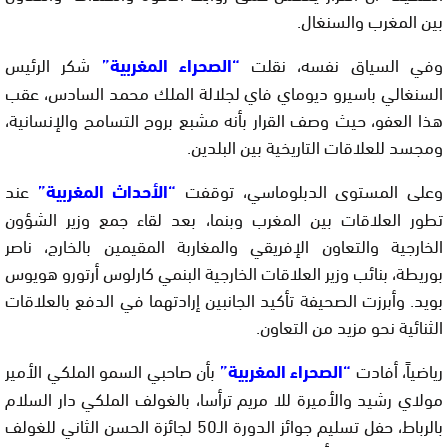
بين المغرب والسنغال.
وفي السياق نفسه، نقلت
“الصحراء المغربية”
شكر الرئيس
السنغالي باسيرو ديوماي فاي لجلالة الملك محمد السادس، عقب
هذا العفو، حيث وصف القرار بأنه مشبع بروح التسامح والإنسانية،
ومجسد للعلاقات التاريخية بين البلدين.
وعلى المستوى الدبلوماسي، توقفت
“الأحداث المغربية”
عند
تطور العلاقات بين المغرب وبنما، بعد لقاء جمع وزير الشؤون
الخارجية والتعاون الإفريقي والمغاربة المقيمين بالخارج، ناصر
بوريطة، بنائب وزير العلاقات الخارجية البنمي كارلوس أرتورو هويوس
بويد. وأبرزت الصحيفة تأكيد الجانبين إرادتهما في الدفع بالعلاقات
الثنائية نحو مزيد من التعاون.
رياضياً، أفادت
“الصحراء المغربية”
بأن صاحبي السمو الملكي الأمير
مولاي رشيد والأميرة للا مريم ترأسا، بالغولف الملكي دار السلام
بالرباط، حفل تسليم جوائز الدورة الـ50 لجائزة الحسن الثاني للغولف