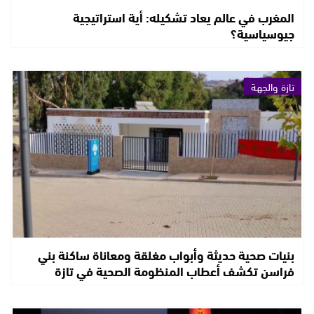
المغرب في عالم يعاد تشكيله: أية استراتيجية
جيوسياسية؟
تازة والجهة
بنيات صحية حديثة وأبواب مغلقة ومعاناة ساكنة بني
فراسن تكشف أعطاب المنظومة الصحية في تازة