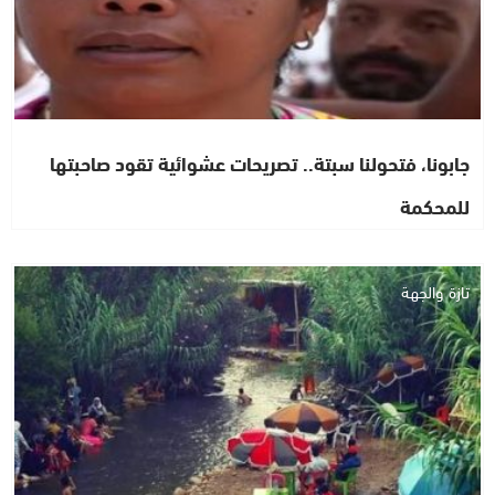
جابونا، فتحولنا سبتة.. تصريحات عشوائية تقود صاحبتها
للمحكمة
تازة والجهة