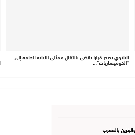
البلاوي يصدر قرارا يقضي بانتقال ممثلي النيابة العامة إلى
ب
“الكوميساريات”…
ا
البنزين بالمغرب