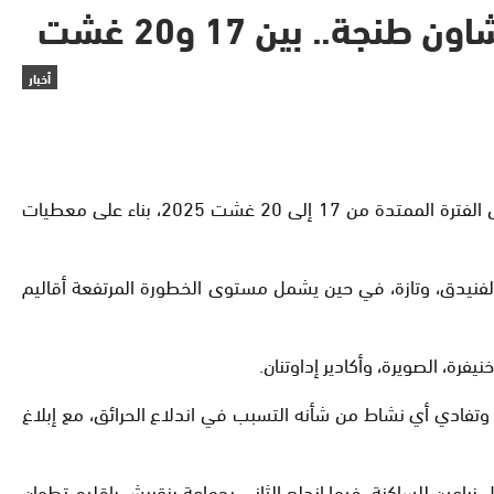
.. بين 17 و20 غشت
أخبار
أعلنت الوكالة الوطنية للمياه والغابات عن تسجيل مستويات متفاوتة من مخاطر اندلاع حرائق الغابات بعدد من مناطق المملكة، خلال الفترة الممتدة من 17 إلى 20 غشت 2025، بناء على معطيات
لفنيدق، وتازة، في حين يشمل مستوى الخطورة المرتفعة أقاليم
فرة، الصويرة، وأكادير إداوتنان.
، وتفادي أي نشاط من شأنه التسبب في اندلاع الحرائق، مع إبلاغ
الدردارة بإقليم شفشاون، ودمر محاصيل زراعين للساكنة، فيما اندلع الثاني بجماعة بنقريش بإقليم تطوان