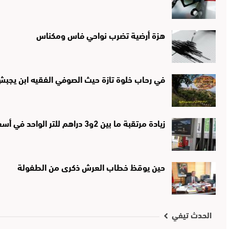
هزة أرضية تضرب نواحي فاس ومكناس
في رحاب خلوة تازة حيث الصوفي الفقيه ابن يجبش ا
زيادة مرتقبة ما بين 2و3 دراهم للتر الواحد في أسعار الكازوال والبنزين غدا السبت
حين يوقظ خطاب العرش ذكرى من الطفولة
الحدث تيفي