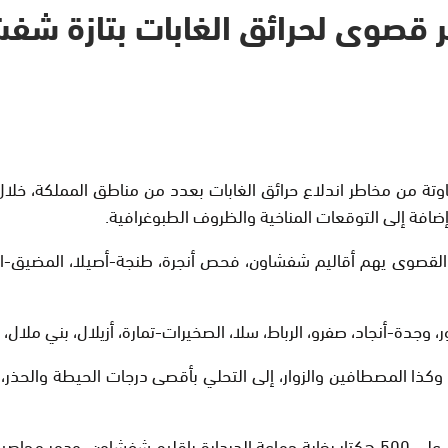
وى لحرائق الغابات بتازة شفشاون طنجة
إضافة إلى التوقعات المناخية والظروف الطبوغرافية.
 القصوى يهم أقاليم شفشاون، فحص أنجرة، طنجة-أصيلا، المضيق-ا
دة-أنجاد، صفرو، الرباط، سلا، الصخيرات-تمارة، أزيلال، بني ملال، خني
ا، وكذا المصطافين والزوار، إلى التحلي بأقصى درجات الحيطة والحذر
والأسبوع الجاري، شهد شمال المملك حريقين غابوييين، الأول أتى على 500 هكتار بغابة جماعة 