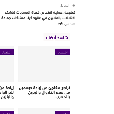
السابق
فضيحة..عملية افتحاص قضاة الحسابات تكشف
اختلالات بالملايين في عقود كراء ممتلكات جماعة تر
ضواحي تازة
شاهد أيضا
اقتصاد
اقتصاد
تراجع مفاجئ عن زيادة درهمين
في سعر الكازوال والبنزين
للتر الوا
بالمغرب
والبنزين
اقتصاد
اقتصاد