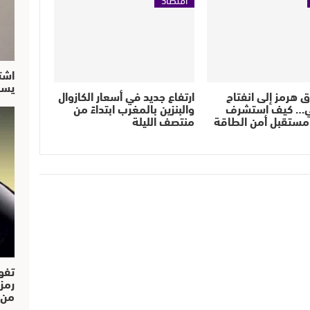
اشت
يسق
ق هرمز إلى انفتاح
ارتفاع جديد في أسعار الكازوال
ي… كيف استشرف
والبنزين بالمغرب ابتداءً من
مستقبل أمن الطاقة
منتصف الليلة
تفو
رمز
من..