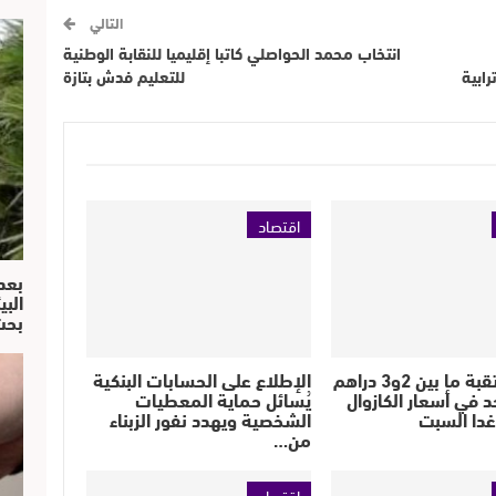
التالي
انتخاب محمد الحواصلي كاتبا إقليميا للنقابة الوطنية
ابية
للتعليم فدش بتازة
اقتصاد
بعد
البي
بحث
زيادة مرتقبة ما بين 2و3 دراهم
الإطلاع على الحسابات البنكية
حد في أسعار الكازوال
يُسائل حماية المعطيات
 غدا السبت
الشخصية ويهدد نفور الزبناء
من…
اقتصاد