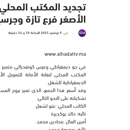
تجديد المكتب المحلي ل
الأصغر فرع تازة وجرس
في
9 نوفمبر 2025 الساعة 18 و 56 دقيقة
www.alhadattv.ma
في جو ديمقراطي وعرس كونفدرالي متميز وب
المكتب المحلي لنقابة الأمانة للتمويل ا
الديمقراطية للشغل.
وقد أسفر هذا الجمع، الذي تميز بروح المس
تشكيلته على النحو التالي:
الكاتب المحلي: عتو لشعل
نائبه: خالد بوكديرة
أمين المال: بنحادين محمد.
نائبه: بوخرصة محمد.