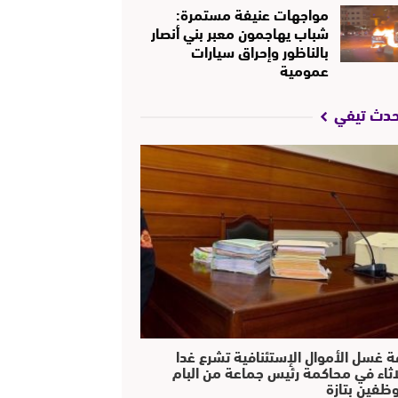
مواجهات عنيفة مستمرة:
شباب يهاجمون معبر بني أنصار
بالناظور وإحراق سيارات
عمومية
حدث تيفي
ة غسل الأموال الإستئنافية تشرع غدا
لاثاء في محاكمة رئيس جماعة من البام
ظفين بتازة