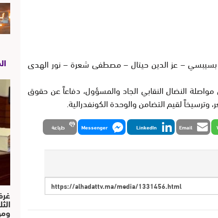
ال
بسيبسي – عز الدين حيتال – مصطفى شعرة – نور الهدى
مواصلة النضال النقابي الجاد والمسؤول، دفاعاً عن حقوق
وترسيخاً لقيم التضامن والوحدة الكونفدرالية.
Email
LinkedIn
Messenger
طباعة
غرف
الث
ومو