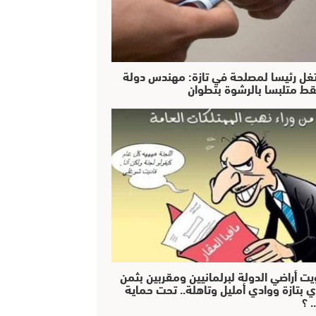
غل رئيسا لمصلحة في تازة: مهندس دولة
ط متلبسا بالرشوة بتطوان
يت أراضي الدولة لبرلمانيين ومقربين بثمن
ي بتازة ووادي أمليل وتاهلة.. تحت حماية
 ؟