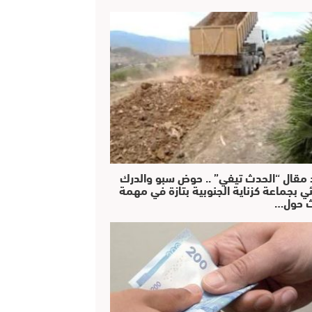
 مقال “الحدث تيفي” .. حوض سبو والدرك
ئي بجماعة كزناية الجنوبية بتازة في مهمة
 حول…