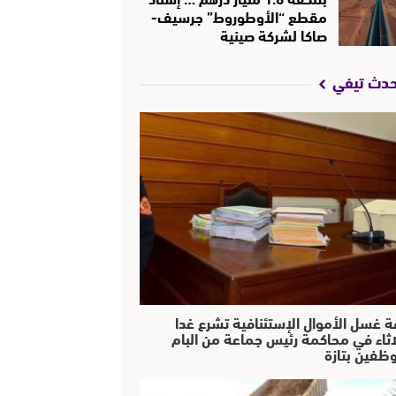
مقطع “الأوطوروط” جرسيف-
صاكا لشركة صينية
حدث تيفي
ة غسل الأموال الإستئنافية تشرع غدا
لاثاء في محاكمة رئيس جماعة من البام
ظفين بتازة