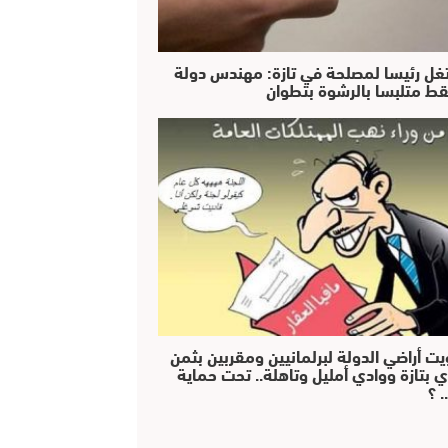
غل رئيسا لمصلحة في تازة: مهندس دولة
ط متلبسا بالرشوة بتطوان
يت أراضي الدولة لبرلمانيين ومقربين بثمن
ي بتازة ووادي أمليل وتاهلة.. تحت حماية
 ؟