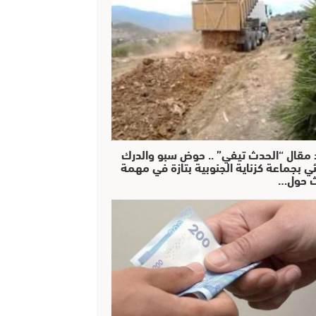
 مقال “الحدث تيفي” .. حوض سبو والدرك
ئي بجماعة كزناية الجنوبية بتازة في مهمة
 حول…