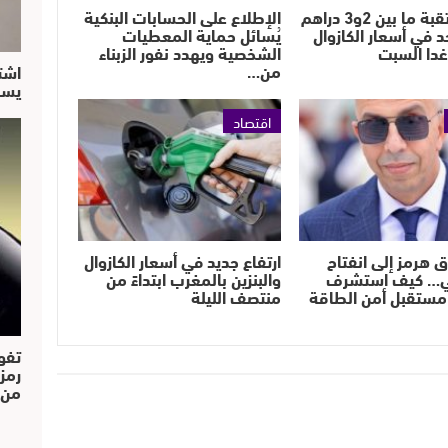
زيادة مرتقبة ما بين 2و3 دراهم
الإطلاع على الحسابات البنكية
حد في أسعار الكازوال
يُسائل حماية المعطيات
 غدا السبت
الشخصية ويهدد نفور الزبناء
من…
اشت
يسق
اقتصاد
ق هرمز إلى انفتاح
ارتفاع جديد في أسعار الكازوال
ي… كيف استشرف
والبنزين بالمغرب ابتداءً من
مستقبل أمن الطاقة
منتصف الليلة
تفو
رمز
من..