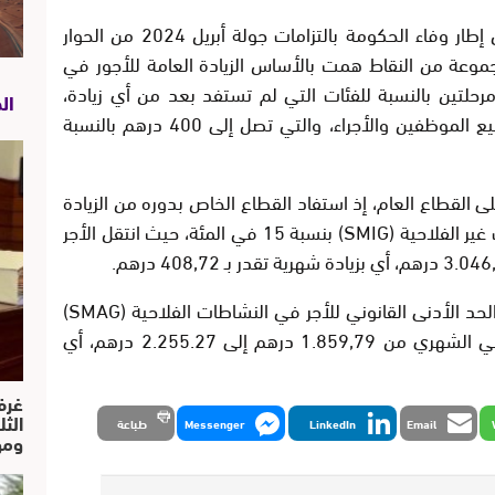
وتندرج هذه الزيادة، حسب المصدر ذاته، في إطار وفاء الحكومة بالتزامات جولة أبريل 2024 من الحوار
موعة من النقاط همت بالأساس الزيادة العامة للأجور في
حلتين بالنسبة للفئات التي لم تستفد بعد من أي زيادة،
ال
وتخفيض الضريبة على الدخل IR بالنسبة لجميع الموظفين والأجراء، والتي تصل إلى 400 درهم بالنسبة
 القطاع العام، إذ استفاد القطاع الخاص بدوره من الزيادة
في الحد الأدنى القانوني للأجر في النشاطات غير الفلاحية (SMIG) بنسبة 15 في المئة، حيث انتقل الأجر
وأوضحت المصادر عينها أنه تمت الزيادة في الحد الأدنى القانوني للأجر في النشاطات الفلاحية (SMAG)
بنسبة 20 في المئة، حيث انتقل الأجر الصافي الشهري من 1.859,79 درهم إلى 2.255.27 درهم، أي
غرف
الث
Email
LinkedIn
Messenger
طباعة
ومو