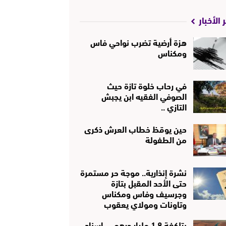
 الأخبار
هزة أرضية تضرب نواحي فاس
ومكناس
في رحاب خلوة تازة حيث
الصوفي الفقيه ابن يجبش
التازي ..
حين يوقظ خطاب العرش ذكرى
من الطفولة
نشرة إنذارية.. موجة حر مستمرة
حتى الأحد المقبل بتازة
وجرسيف وفاس ومكناس
وتاونات ومولاي يعقوب
بتلكفة 1.8 مليار درهم … إسناد