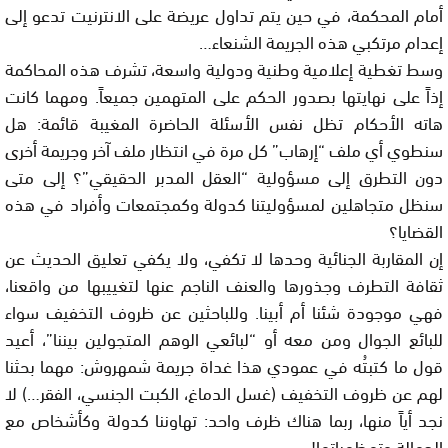
أمام المحكمة، في حين يتم تداول عريضة على الانترنيت تدعو إلى
إعدام مرتكبي هذه الجريمة الشنعاء…
وسط تغطية إعلامية وطنية ودولية واسعة، تشرف هذه المحاكمة
إذاً على نهايتها بصدور الحكم على المتهمين جميعاً. ومهما كانت
هاته الأحكام تظل نفس الأسئلة الحاضرة المغيبة قائمة: هل
سنطوي أي ملف “إرهاب” كل مرة في انتظار ملف آخر وجريمة أخرى
دون التطرق إلى مسؤولية “العقل المدبر الحقيقي”؟ إلى متى
سنظل متجاهلين لمسؤوليتنا كدولة وكمجتمعات وأفراد في هذه
القضايا؟
إن المقاربة الجنائية وحدها لا تكفي، ولا يكفي تعليق الحديث عن
ثقافة التطرف وجذورها والعنف الناجم عنها لتغييبها من واقعنا،
فهي موجودة شئنا أم أبينا. وللباحثين عن ظروف التخفيف سواء
للبائع الجوال ومن معه أو “لبائعي الوهم المتجولين بيننا”، أعيد
قول ما كتبتُه في عمودي هذا غداة جريمة شمهروش: مهما بحثنا
لهم عن ظروف التخفيف (غسل الدماغ، الكبت الجنسي، الفقر…) لا
نجد أياً منها، ربما هناك ظرف واحد: تهاوننا كدولة وكأشخاص مع
الجهالة وتمظهراتها!