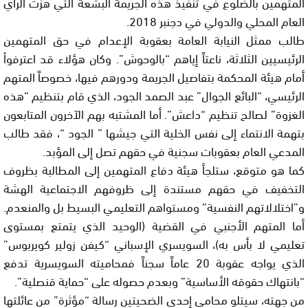
المتهمين بالضلوع في تنفيذ هذه الجريمة البشعة التي هزت الرأي
العام المحلي والدولي في دجنبر 2018.
طالب ممثل النيابة العامة بعقوبة الإعدام في حق المتهمين
الرئيسيين الثلاثة، ناعتاً إياهم “بالوحوش”. وكان هؤلاء قد اعترفواْ
أمام هيئة المحكمة بتفاصيل الجريمة ودورهم فيها، خصوصاً المتهم
الرئيسي، “البائع الجوال” عبد الصمد الجود، الذي قام بتنظيم “هذه
الغزوة” لصالح تنظيم “داعش”. أما المشتبه بهم الآخرون المتابعون
بتهمة الانتماء إلى نفس الخلية التي جيشها ” الجود “، فقد طالب
المدعي العام بعقوبات سجنية في حقهم تصل إلى المؤبد.
كما هو متوقع، ستلجأ هيئة دفاع المتهمين إلى المطالبة بظروف
التخفيف في حقهم مستندة إلى ظروفهم الاجتماعية الهشة
و”اختلالاتهم النفسية” ومستواهم التعليمي البسيط بل والمنعدم.
أما المتهم الأجنبي في القضية (الوحيد الذي يتمتع بمستوى
تعليمي لا بأس به)، السويسري الإسباني “كيفن زولير كويربوس”
الذي يواجه عقوبة 20 عاماً سجناً فمحاميته السويسرية تدفع
“بانتهاك حقوقه الأساسية” وبعدم حصوله على “حماية قنصلية”.
من جهته، سيتلو محامي إحدى الضحيتين رسالة “مؤثرة” من عائلتها