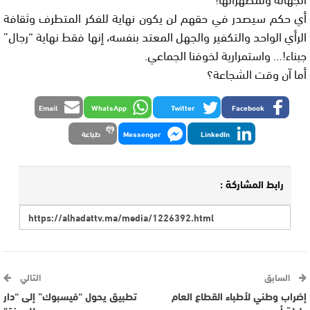
أي حكم سيصدر في حقهم لن يكون نهاية للفكر المتطرف وثقافة
الرأي الواحد والتكفير والجهل المعتد بنفسه، إنها فقط نهاية “رجال”
جبناء!… واستمرارية لخوفنا الجماعي.
أما آن وقت الشجاعة؟
Email
WhatsApp
Twitter
Facebook
LinkedIn
Messenger
طباعة
رابط المشاركة :
السابق
التالي
إضراب وطني لأطباء القطاع العام
تطبيق يحول “فيسبوك” إلى “دار
طيلة أسبوع
للعجزة”