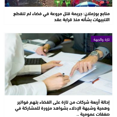
منابع بوزملان: جريمة قتل مروعة في فضاء لم تنقطع
التنبيهات بشأنه منذ قرابة عقد
تازة والجهة
إحالة أربعة شركات من تازة على القضاء بتهم فواتير
وهمية وشبهة الإدلاء بشواهد مزورة للمشاركة في
صفقات عمومية ..