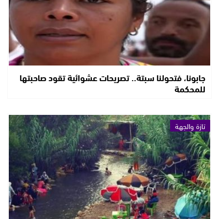
جابونا، فتحولنا سبتة.. تصريحات عشوائية تقود صاحبتها
للمحكمة
تازة والجهة