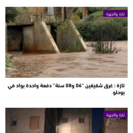
تازة والجهة
تازة : غرق شقيقين “06 و08 سنة” دفعة واحدة بواد في
بوحلو
تازة والجهة