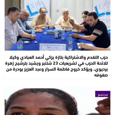
حزب التقدم والاشتراكية بتازة يزكي أحمد العبادي وكيلا
للائحة الحزب في تشريعيات 23 شتنبر ويشيد بترشيح زهرة
برحيوي، ويؤكد خروج فاطمة السرار وعبد العزيز بودرة من
صفوفه
مجتمع