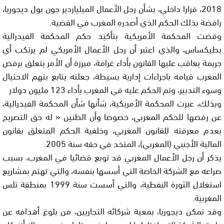
2018، قرارا داخلي، بشأن رجل الأعمال الميلياردير جون بول ديجوريا،
رافضة بذلك الحكم الذي أصدره المغرب في القضية.
وقضت المحكمة الأمريكية بتأكيد حكم المحكمة الفيدرالية
بطيكساس، والذي اعتبر أن رجل الأعمال الأمريكي لم يرتكب أي
جريمة يعاقب عليها القانون بأداء غرامة، مبرزة أن الأمر يتعلق برفض
المغرب قيامه باجراءات إدارية بسيطة، جعلته يتابع بتهم الاحتيال
وسوء التدبير، وتم الحكم عليه في المغرب بأداء 123 مليون دولار
وبذلك، عبرت المحكمة الأمريكية، شأنها شأن المحكمة الفيدرالية،
عن رفضها للحكم المغربي، خصوصا وأن الظنين « له حق التصريح
بعدم معرفته للقانون المغربي، وخلفية الحكم المتعلق بقانون
المالية الأجنبي (المغربي)، المتخد في حقه سنة 2005.
يذكر أن رجل الأعمال المغربي قد توبع قضائيا في المغرب، بسبب
صراعه مع الشركة الخاصة التي أسسها بنفسه، والتي تهتم بمشاريع
استغلال الثورة النفطية، والتي أسست سنة 1999 بمنطقة تلس
المغربية.
وقد تمكن ديجوريا، بمعية شركائه التجاريين، من بلوغ أهدافه عن
طريق الشركة التي اختار لها إسم « لونج ستار اجونسي »، إلا أنه كان