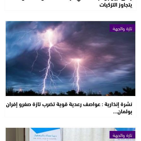
يتجاوز التزكيات
تازة والجهة
نشرة إنذارية : عواصف رعدية قوية تضرب تازة صفرو إفران
بولمان…
تازة والجهة