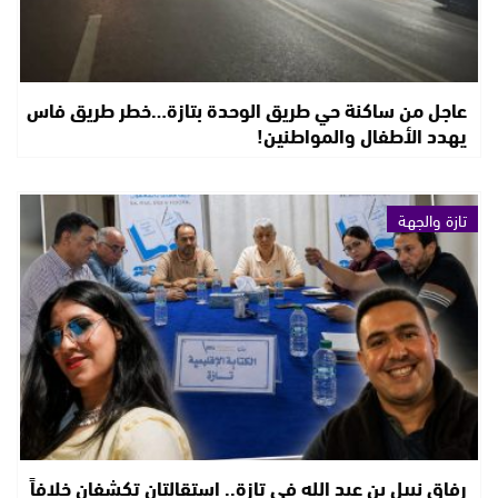
عاجل من ساكنة حي طريق الوحدة بتازة…خطر طريق فاس
يهدد الأطفال والمواطنين!
تازة والجهة
رفاق نبيل بن عبد الله في تازة.. استقالتان تكشفان خلافاً