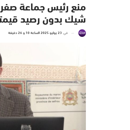
منع رئيس جماعة صفرو
شيك بدون رصيد قيمته 497 مليون سن
في
23 يوليو 2025 الساعة 10 و 26 دقيقة