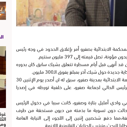
ال
حكمة الابتدائية بصفرو أمر بإغلاق الحدود في وجه رئيس
 تصل قيمته إلى 397 مليون سنتيم.
ان قد أنهى قبل أيام مسطرة تتعلق بشيك سابق كان بدوره
يدة حول شيك آخر بمبلغ يفوق الـ300 مليون.
وأفادت المصادر ، أن وكيل الملك لدى المحكمة الابتدائية بمدينة صفرو، سبق له ان أصدر يوم الإثنين 30
رئيس الحالي لجماعة صفرو، على خلفية تورطه في إصدرا
 وادي أمليل بتازة وصفرو، كانت سببا في دخول الرئيس
، حالت دون تسوية ما بذمته من ديون مستحقة من طرف
غرف
،مما دفع شخصين إثنين إلى اللجوء إلى النيابة العامة
الث
ومو
ا للبحث وترتيب الجزاءات القانونية اللازمة.