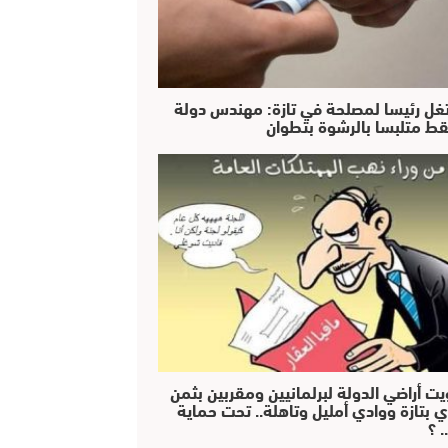
غل رئيسا لمصلحة في تازة: مهندس دولة
ط متلبسا بالرشوة بتطوان
يت أراضي الدولة لبرلمانيين ومقربين بثمن
ي بتازة ووادي أمليل وتاهلة.. تحت حماية
 ؟