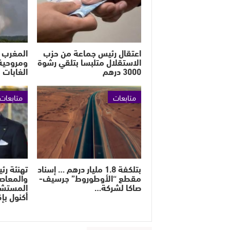
اعتقال رئيس جماعة من حزب
الاستقلال متلبسا بتلقي رشوة
ومروحية
3000 درهم
الغابات 
متابعات
متابعات
بتلكفة 1.8 مليار درهم … إسناد
تهنئة رئ
مقطع “الأوطوروط” جرسيف-
والمعاص
صاكا لشركة…
المستشا
أكنول بإ