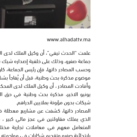
www.alhadattv.ma
علمت “الحدث تيفي”، أن وكيل الملك لدى الم
جماعة صفرو، وذلك على خلفية إصداره شيك بدون مؤونة،
وحسب المصادر ذاتها، فإن رئيس الجماعة، ك
موضوع مذكرة بحث وطنية، قبل أن يُفاجأ بشكاية جد
يونيو الاخير، مذكرة بحث وطنية في حق ال
شيكات بدون مؤونة بملايين الدراهم.
المصادر ذاتها، كشفت عن مشاريع معطلة في
الذي يملك مقاولتين في عجز مالي كبير 
المتعامل معهم في معاملات تجارية مختلفة
بابتدائية صفرو وتقديم شكايات في مواجهته طلب