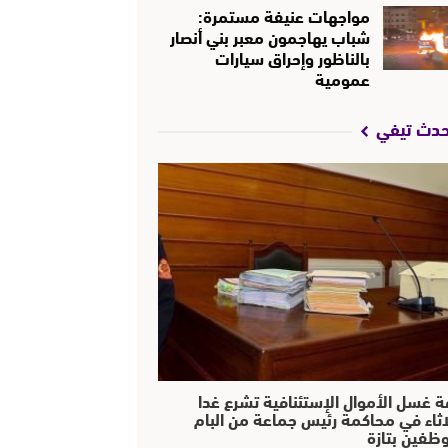
مواجهات عنيفة مستمرة:
شباب يهاجمون معبر بني أنصار
بالناظور وإحراق سيارات
عمومية
حدث تيفي
ة غسل الأموال الإستئنافية تشرع غدا
لاثاء في محاكمة رئيس جماعة من البام
ظفين بتازة