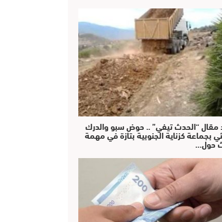
 مقال “الحدث تيفي” .. حوض سبو والدرك
ئي بجماعة كزناية الجنوبية بتازة في مهمة
 حول…