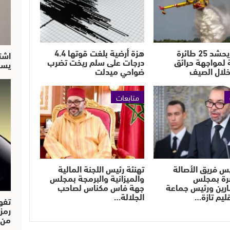
المغرب يحشد 25 طائرة
هزة أرضية بلغت قوتها 4.4
اشت
 لمواجهة حرائق
درجات على سلم ريخت تضرب
يسق
خلال الصيف
ضواحي ميدلت
متابعات
يس فريق الأصالة
تهنئة رئيس اللجنة المالية
رة بمجلس
والميزانية والبرمجة بمجلس
رين ورئيس جماعة
جهة فاس مكناس لصاحب
قليم تازة…
الجلالة…
تفو
رمز
من..