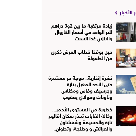
 الأخبار
زيادة مرتقبة ما بين 2و3 دراهم
للتر الواحد في أسعار الكازوال
والبنزين غدا السبت
حين يوقظ خطاب العرش ذكرى
من الطفولة
نشرة إنذارية.. موجة حر مستمرة
حتى الأحد المقبل بتازة
وجرسيف وفاس ومكناس
وتاونات ومولاي يعقوب
خطورة من المستوى الأحمر…
وكالة الغابات تحذر سكان أقاليم
تازة والحسيمة وشفشاون
والعرائش و وطنجة، وتطوان..