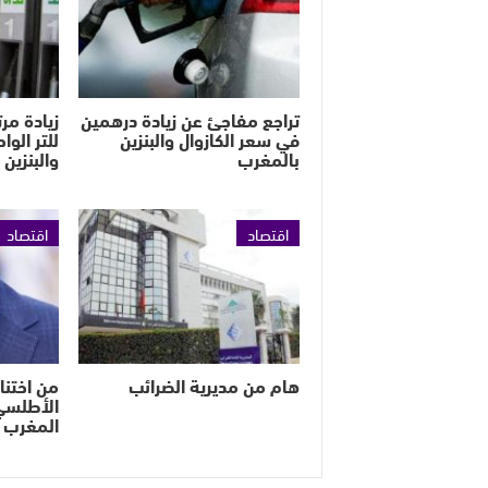
تراجع مفاجئ عن زيادة درهمين
في سعر الكازوال والبنزين
للتر الوا
بالمغرب
والبنزين
اقتصاد
اقتصاد
هام من مديرية الضرائب
من اختنا
الأطلس
المغرب 