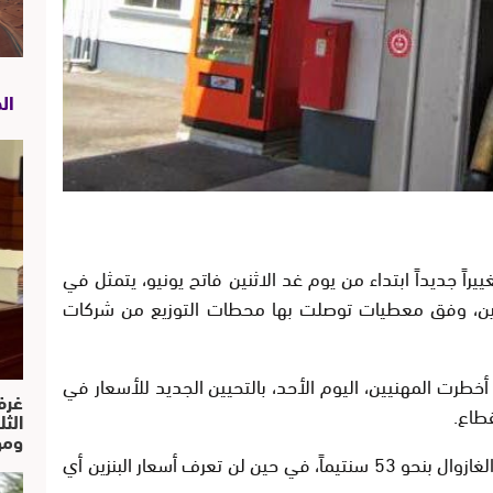
ال
اً جديداً ابتداء من يوم غد الاثنين فاتح يونيو، يتمثل في
لبنزين، وفق معطيات توصلت بها محطات التوزيع من شركات
خطرت المهنيين، اليوم الأحد، بالتحيين الجديد للأسعار في
غرف
طاع.
الث
ومو
وبحسب المعطيات ذاتها، سينخفض سعر لتر الغازوال بنحو 53 سنتيماً، في حين لن تعرف أسعار البنزين أي