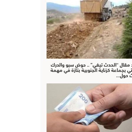
 مقال “الحدث تيفي” .. حوض سبو والدرك
ئي بجماعة كزناية الجنوبية بتازة في مهمة
 حول…