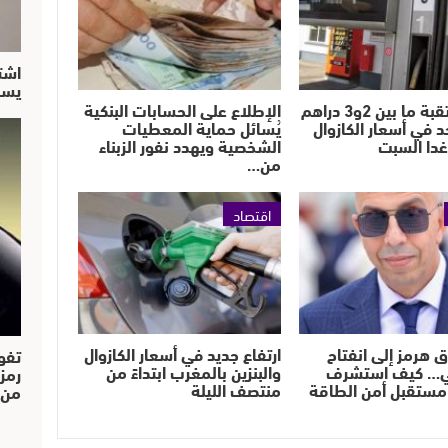
اشت
يسق
زيادة مرتقبة ما بين 2و3 دراهم
الإطلاع على الحسابات البنكية
حد في أسعار الكازوال
يُسائل حماية المعطيات
 غدا السبت
الشخصية ويهدد نفور الزبناء
من…
اقتصاد
ق هرمز إلى انفتاح
ارتفاع جديد في أسعار الكازوال
تفو
ي… كيف استشرف
والبنزين بالمغرب ابتداءً من
رمز
مستقبل أمن الطاقة
منتصف الليلة
من..