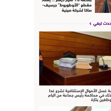
مقطع “الأوطوروط” جرسيف-
صاكا لشركة صينية
حدث تيفي
ة غسل الأموال الإستئنافية تشرع غدا
لاثاء في محاكمة رئيس جماعة من البام
ظفين بتازة