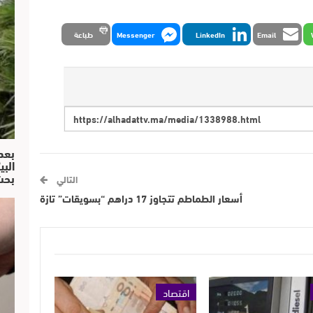
Email
LinkedIn
Messenger
طباعة
بعد
البي
بحث
التالي
أسعار الطماطم تتجاوز 17 دراهم “بسويقات” تازة
اقتصاد