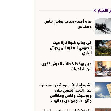
 الأخبار
هزة أرضية تضرب نواحي فاس
ومكناس
في رحاب خلوة تازة حيث
الصوفي الفقيه ابن يجبش
التازي ..
حين يوقظ خطاب العرش ذكرى
من الطفولة
نشرة إنذارية.. موجة حر مستمرة
حتى الأحد المقبل بتازة
وجرسيف وفاس ومكناس
وتاونات ومولاي يعقوب
بتلكفة 1.8 مليار درهم … إسناد