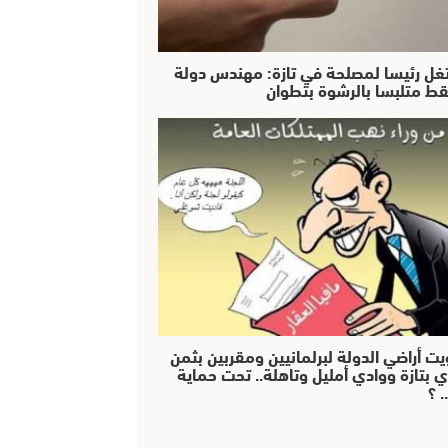
غل رئيسا لمصلحة في تازة: مهندس دولة
ط متلبسا بالرشوة بتطوان
يت أراضي الدولة لبرلمانيين ومقربين بثمن
ي بتازة ووادي أمليل وتاهلة.. تحت حماية
 ؟