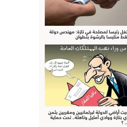
غل رئيسا لمصلحة في تازة: مهندس دولة
ط متلبسا بالرشوة بتطوان
يت أراضي الدولة لبرلمانيين ومقربين بثمن
ي بتازة ووادي أمليل وتاهلة.. تحت حماية
 ؟