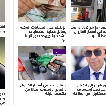
اشت
زيادة مرتقبة ما بين 2و3 دراهم
الإطلاع على الحسابات البنكية
يسق
حد في أسعار الكازوال
يُسائل حماية المعطيات
 غدا السبت
الشخصية ويهدد نفور الزبناء
من…
اقتصاد
ق هرمز إلى انفتاح
ارتفاع جديد في أسعار الكازوال
ي… كيف استشرف
والبنزين بالمغرب ابتداءً من
مستقبل أمن الطاقة
منتصف الليلة
تفو
رمز
من..