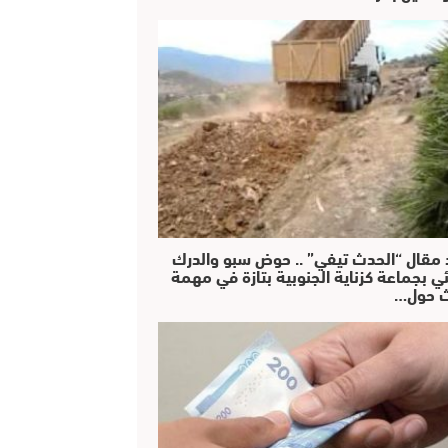
 مقال “الحدث تيفي” .. حوض سبو والدرك
ئي بجماعة كزناية الجنوبية بتازة في مهمة
 حول…