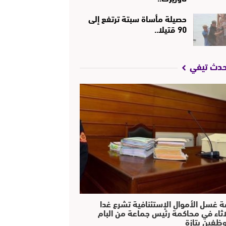
حصيلة مأساة سبتة ترتفع إلى
90 قتيلا..
حدث تيفي
ة غسل الأموال الإستئنافية تشرع غدا
لاثاء في محاكمة رئيس جماعة من البام
ظفين بتازة