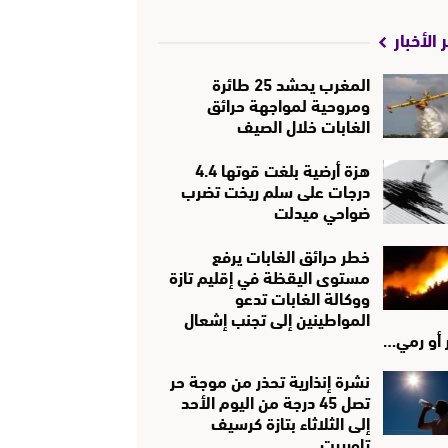
 الأخبار
المغرب يحشد 25 طائرة
ومروحية لمواجهة حرائق
الغابات خلال الصيف
هزة أرضية بلغت قوتها 4.4
درجات على سلم ريخت تضرب
ضواحي ميدلت
خطر حرائق الغابات يرفع
مستوى اليقظة في إقليم تازة
ووكالة الغابات تدعو
المواطينين إلى تجنب إشعال
ر أو رمي…
نشرة إنذارية تحذر من موجة حر
تصل 45 درجة من اليوم الأحد
إلى الثلاثاء بتازة كرسيف
تاوريرت..