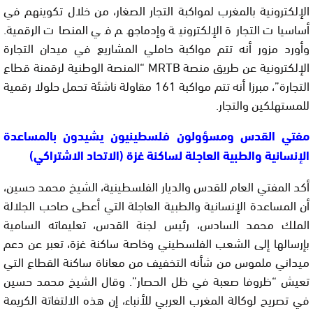
الإلكترونية بالمغرب لمواكبة التجار الصغار، من خلال تكوينهم في
أساسيات التجارة الإلكترونية وإدماجهم في المنصات الرقمية.
وأورد مزور أنه تتم مواكبة حاملي المشاريع في ميدان التجارة
الإلكترونية عن طريق منصة MRTB “المنصة الوطنية لرقمنة قطاع
التجارة”، مبرزا أنه تتم مواكبة 161 مقاولة ناشئة تحمل حلولا رقمية
للمستهلكين والتجار.
مفتي القدس ومسؤولون فلسطينيون يشيدون بالمساعدة
الإنسانية والطبية العاجلة لساكنة غزة (الاتحاد الاشتراكي)
أكد المفتي العام للقدس والديار الفلسطينية، الشيخ محمد حسين،
أن المساعدة الإنسانية والطبية العاجلة التي أعطى صاحب الجلالة
الملك محمد السادس، رئيس لجنة القدس، تعليماته السامية
بإرسالها إلى الشعب الفلسطيني وخاصة ساكنة غزة، تعبر عن دعم
ميداني ملموس من شأنه التخفيف من معاناة ساكنة القطاع التي
تعيش “ظروفا صعبة في ظل الحصار”. وقال الشيخ محمد حسين
في تصريح لوكالة المغرب العربي للأنباء، إن هذه الالتفاتة الكريمة