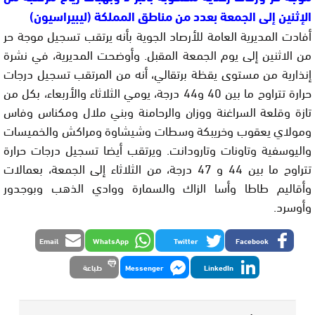
الإثنين إلى الجمعة بعدد من مناطق المملكة (ليبيراسيون)
أفادت المديرية العامة للأرصاد الجوية بأنه يرتقب تسجيل موجة حر
من الاثنين إلى يوم الجمعة المقبل. وأوضحت المديرية، في نشرة
إنذارية من مستوى يقظة برتقالي، أنه من المرتقب تسجيل درجات
حرارة تتراوح ما بين 40 و44 درجة، يومي الثلاثاء والأربعاء، بكل من
تازة وقلعة السراغنة ووزان والرحامنة وبني ملال ومكناس وفاس
ومولاي يعقوب وخريبكة وسطات وشيشاوة ومراكش والخميسات
واليوسفية وتاونات وتارودانت. ويرتقب أيضا تسجيل درجات حرارة
تتراوح ما بين 44 و 47 درجة، من الثلاثاء إلى الجمعة، بعمالات
وأقاليم طاطا وأسا الزاك والسمارة ووادي الذهب وبوجدور
وأوسرد.
Email
WhatsApp
Twitter
Facebook
LinkedIn
Messenger
طباعة