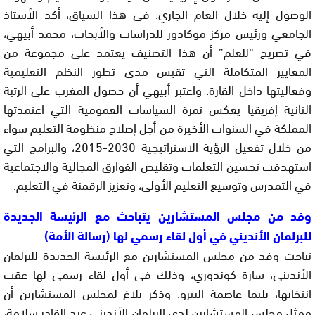
الوصول إليه خلال العام الجاري. في هذا السياق، أكد الأستاذ
الجامعي ورئيس مركز موكادور للدراسات والأبحاث، محمد أبيهي،
في تصريح “للعلم” أن هذا التصنيف يعتمد على مجموعة من
المعايير المتكاملة التي تقيس مدى تطور النظم التعليمية
وفعاليتها داخل القارة. واعتبر أبيهي أن حصول المغرب على الرتبة
الثانية إفريقيا يعكس ثمرة السياسات العمومية التي اعتمدتها
المملكة في السنوات الأخيرة من أجل إصلاح منظومة التعليم سواء
من خلال تفعيل الرؤية الاستراتيجية 2030-2015، والبرامج التي
استهدفت تحسين التعلمات وتقليص الفوارق المجالية والاجتماعية
في التمدرس وتوسيع التعليم الأولى، وتعزيز الرقمنة في التعليم.
وفد من مجلس المستشارين يتباحث مع الرئيسة الجديدة
للبرلمان الأنديني في أول لقاء رسمي لها (رسالة الأمة)
تباحث وفد من مجلس المستشارين مع الرئيسة الجديدة للبرلمان
الأنديني، سارة كوندوري، وذلك في أول لقاء رسمي لها عقب
انتخابها، بليما عاصمة البيرو. وذكر بلاغ لمجلس المستشارين أن
ممثل مجلس المستشارين لدى البرلمان الأنديني عبد القادر سلامة،