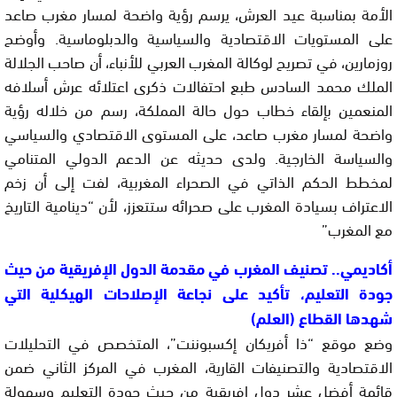
الأمة بمناسبة عيد العرش، يرسم رؤية واضحة لمسار مغرب صاعد
على المستويات الاقتصادية والسياسية والدبلوماسية. وأوضح
روزمارين، في تصريح لوكالة المغرب العربي للأنباء، أن صاحب الجلالة
الملك محمد السادس طبع احتفالات ذكرى اعتلائه عرش أسلافه
المنعمين بإلقاء خطاب حول حالة المملكة، رسم من خلاله رؤية
واضحة لمسار مغرب صاعد، على المستوى الاقتصادي والسياسي
والسياسة الخارجية. ولدى حديثه عن الدعم الدولي المتنامي
لمخطط الحكم الذاتي في الصحراء المغربية، لفت إلى أن زخم
الاعتراف بسيادة المغرب على صحرائه ستتعزز، لأن “دينامية التاريخ
مع المغرب”
أكاديمي.. تصنيف المغرب في مقدمة الدول الإفريقية من حيث
جودة التعليم، تأكيد على نجاعة الإصلاحات الهيكلية التي
شهدها القطاع (العلم)
وضع موقع “ذا أفريكان إكسبوننت”، المتخصص في التحليلات
الاقتصادية والتصنيفات القارية، المغرب في المركز الثاني ضمن
قائمة أفضل عشر دول إفريقية من حيث جودة التعليم وسهولة