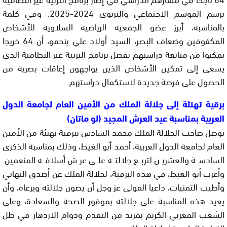
برسم الموسم الاجتماعي والتربوي 2024-2025. وفي كلمة
بالمناسبة، أبرز عضو الجمعية الرياضية السلاوية للأشخاص
المكفوفين وضعاف البصر، السيد أولاد علي بنحمو، أن 64 خريجا
تمكنوا من متابعة دراستهم بفضل برنامج التربية غير النظامية الذي
يسعى إلى تمكين الأشخاص الذين يواجهون إعاقات بصرية من
الحصول على فرصة جديدة لاستكمال دراستهم.
برقية تهنئة إلى جلالة الملك من الأمين العام لجامعة الدول
العربية بمناسبة عيد العرش المجيد (لو ماتان)
توصل صاحب الجلالة الملك محمد السادس ببرقية تهنئة من الأمين
العام لجامعة الدول العربية، أحمد أبو الغيط، وذلك بمناسبة الذكرى
السادسة والعشرين لتربع جلالته على عرش أسلافه المنعمين.
وأعرب أبو الغيط، في هذه البرقية، لجلالة الملك عن أصدق التهاني
وأطيب التمنيات، داعيا المولى عز وجل أن يصون جلالته ويرعاه، وأن
يعيد هذه المناسبة على جلالته بموفور الصحة والسعادة، وعلى
الشعب المغربي الكريم بمزيد من التقدم ودوام الازدهار في ظل