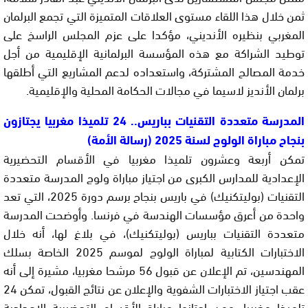
ثمن خلال هذا اللقاء مستوى العلاقات المتميزة التي تجمع البرلمان
المغربي بنظيره الأنديني، مؤكدا على عزم المجلس الراسخ على
توطيد الشراكة مع هذه المؤسسة البرلمانية الإقليمية من أجل
خدمة المصالح المشتركة، واستعداده لدعم المشاريع التي أطلقها
برلمان الأنديز لاسيما في مجالات الحكامة المحلية والإقليمية.
المدرسة متعددة التقنيات بباريس.. 24 تلميذا مغربيا يجتازون
بنجاح مباراة الولوج لسنة 2025 (رسالة الأمة)
تمكن أربعة وعشرون تلميذا مغربيا في الأقسام التحضيرية
الإعدادية للمدارس الكبرى من اجتياز مباراة ولوج المدرسة متعددة
التقنيات (بوليتكنيك) في باريس بنجاح برسم دورة 2025، التي تعد
واحدة من أعرق مؤسسات الهندسة في فرنسا. وأوضحت المدرسة
متعددة التقنيات بباريس (بوليتكنيك)، في بلاغ لها، أنه خلال
الاختبارات الكتابية لمباراة الولوج لموسم 2025 الخاصة بسلك
المهندسين، تم الإعلان عن قبول 56 مرشحا مغربيا، مشيرة إلى أنه
عقب اجتياز الاختبارات الشفوية والإعلان عن نتائج القبول، تمكن 24
تلميذا مغربيا، ممن اجتازوا مباراة الأقسام التحضيرية الإعدادية