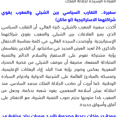
القيادة الرشيدة لجلالة الملك.
سفيرة.. التقارب السياسي بين الشيلي والمغرب يقوي
شراكتهما الاستراتيجية (لو ماتان)
أكدت سفيرة المغرب بالشيلي، كنزة الغالي، أن التقارب السياسي
الذي يميز العلاقات بين الشيلي والمغرب يقوي شراكتهما
الإستراتيجية. وأوضحت السيدة الغالي، في كلمة بمناسبة الاحتفال
بالذكرى 26 لعيد العرش المجيد في سانتياغو، أن البلدين يتقاسمان
رؤية مشتركة تقوم على الاستقرار والسلام الدائم والتنمية
المتبادلة المنفعة، مضيفة أن موقف الشيلي من قضية الصحراء
المغربية يعكس وضوح رؤية هذا البلد إزاء الرهانات الإقليمية،
وتمسكه بالمبادئ القائمة على الشرعية الدولية واحترام السيادة
الوطنية. كما أبرزت أن صاحب الجلالة الملك محمد السادس، منذ
اعتلائه عرش أسلافه المنعمين، يقود شعبه بحكمة، وجعل من
المغرب بلدا متوجها بحزم صوب التنمية البشرية، مع الانفتاح على
آفاق وأسواق جديدة.
موجة حر وزخات رعدية مصحوبة بالبر د وبهبات رياح مرتقبة من