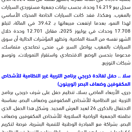
سجل بيع 14.219 وحدة، بحسب بيانات جمعية مستوردي السيارات
بالمغرب. وهكذا، فقد كانت السيارات الخاصة المحرك الأساسي
لهذا النمو، بعدما ارتفعت مبيعاتها بـ 39.42 في المائة، لتبلغ
17.708 وحدات في يوليوز 2025، مقابل 12.701 وحدة خلال
الشهر نفسه من السنة الماضية. وتظهر المؤشرات الحالية أن سوق
السيارات بالمغرب يواصل السير في منحى تصاعدي متماسك،
مدعوما بتحسن الوضع الاقتصادي واستقرار التمويلات، وتوسع
شبكات التوزيع.
سلا .. حفل لفائدة خريجي برنامج التربية غير النظامية للأشخاص
المكفوفين وضعاف البصر (لوبينون)
جرى، الأربعاء الماضي بسلا، تنظيم حفل على شرف خريجي برنامج
التربية غير النظامية للأشخاص المكفوفين وضعاف البصر، بمناسبة
الاحتفال بالذكرى 26 لعيد العرش المجيد. وشكل هذا الحفل، الذي
نظمته الجمعية الرياضية السلاوية للأشخاص المكفوفين وضعاف
البصر، بشراكة مع المبادرة الوطنية للتنمية البشرية، فرصة لتكريم
64 ناجحا في مسارهم الدراسي في إطار برنامج التربية غير النظامية