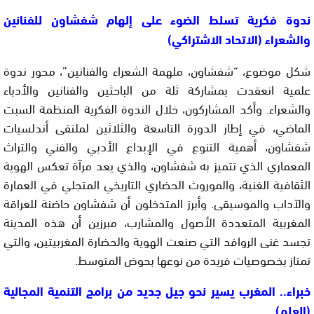
ندوة فكرية تسلط الضوء على إلهام شفشاون للفنانين
والشعراء (الاتحاد الاشتراكي)
شكل موضوع، “شفشاون، ملهمة الشعراء والفنانين”، محور ندوة
علمية انعقدت بمشاركة ثلة من الباحثين والفنانين والأدباء
والشعراء. وأكد المشاركون، خلال الندوة الفكرية المنظمة السبت
الماضي، في إطار الدورة التاسعة والثلاثين لملتقى أندلسيات
شفشاون، أهمية التنوع في الإبداع الأدبي والفني والتراث
المعماري الذي تتميز به شفشاون، والذي يعد مرآة تعكس الهوية
الثقافية الغنية، والموروث الحضاري التاريخي المتجلي في العمارة
والآداب والموسيقى. وأبرز المتدخلون أن شفشاون حاضنة للعراقة
المغربية المتعددة الأصول والمشارب، مبرزين أن هذه المدينة
تجسد غنى الروافد التي صنعت الهوية والحضارة المغربيتين، والتي
تمتاز بخصوصيات فريدة من نوعها بحوض المتوسط.
خبراء.. المغرب يسير نحو جيل جديد من برامج التنمية المجالية
(العلم)