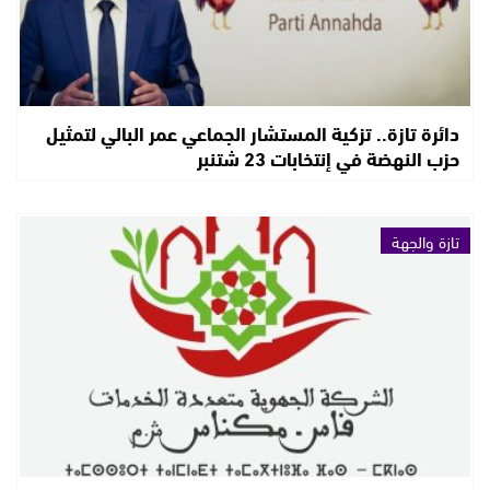
دائرة تازة.. تزكية المستشار الجماعي عمر البالي لتمثيل
حزب النهضة في إنتخابات 23 شتنبر
تازة والجهة