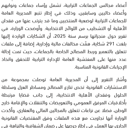
أعضاء مجالس الجماعات الترابية، تشمل رؤساء جماعات ونوابهم
وأعضاء حاليين وسابقين، وذلك في إطار تتبع المديرية العامة
للجماعات الترابية لوضعية المنتخبين وما قد يترتب عنها من فقدان
الأهلية أو التشطيب من اللوائح الانتخابية. وأوضحت الوزارة، في
تقرير حول منجزاتها برسم سنة 2025، أن الشكايات الواردة إليها
بلغت 291 شكاية، همّت مخالفات مالية وإدارية، إضافة إلى ملفات
تتعلق بالتعمير وربط المصالح الخاصة بالجماعات، حيث تمت إحالة
عدد منها على المفتشية العامة للإدارة الترابية للتحقق واتخاذ
الإجراءات القانونية المناسبة.
وأشار التقرير إلى أن المديرية العامة توصلت بمجموعة من
الاستشارات القانونية تخص تنازع المصالح ومساطر العزل وسلطة
الحلول وفقدان الأهلية الانتخابية، إلى جانب قضايا مرتبطة
بأخلاقيات المرفق العمومي والتعويضات والتنقلات والإقامة خارج
الوطن، فضلا عن نزاعات تتعلق بالمجالين المالي والعقاري. وأكدت
الوزارة أنها تجاوبت مع هذه الملفات وفق المقتضيات القانونية
الجاري بها العمل، في إطار حرصها على ضمان الشفافية والنزاهة في