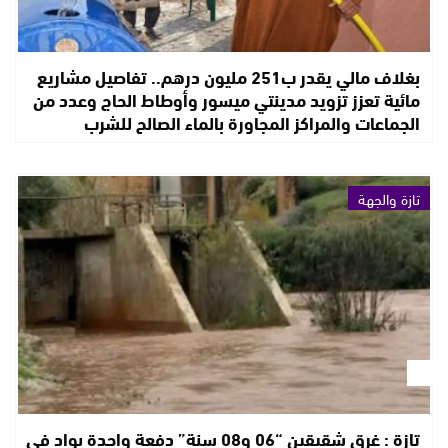
بغلاف مالي يقدر ب251 مليون درهم.. تفاصيل مشاريع
مائية تعزز تزويد مدينتي ميسور وأوطاط الحاج وعدد من
الجماعات والمراكز المجاورة بالماء الصالح للشرب
تازة والجهة
تازة : غرق شقيقين “06 و08 سنة” دفعة واحدة بواد في