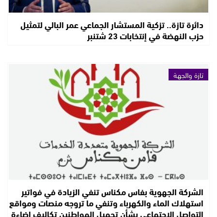
دائرة تازة.. تزكية المستشار الجماعي عمر البالي لتمثيل
حزب النهضة في إنتخابات 23 شتنبر
تازة والجهة
الشركة الجهوية بفاس مكناس تنفي الزيادة في فواتير
استهلاك الماء والكهرباء وتنفي ما تروجه منصات ومواقع
التواصل الاجتماعي بشأن تحميل المواطنين تكاليف إضاءة