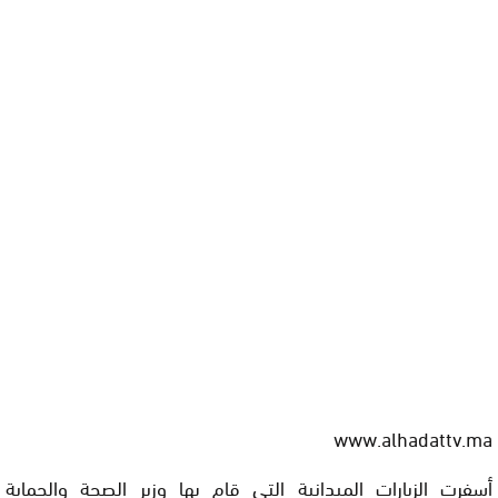
www.alhadattv.ma
أسفرت الزيارات الميدانية التي قام بها وزير الصحة والحماية