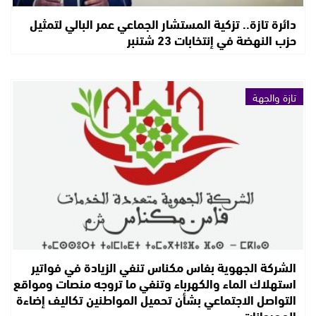
دائرة تازة.. تزكية المستشار الجماعي عمر البالي لتمثيل
حزب النهضة في إنتخابات 23 شتنبر
تازة والجهة
الشركة الجهوية بفاس مكناس تنفي الزيادة في فواتير
استهلاك الماء والكهرباء وتنفي ما تروجه منصات ومواقع
التواصل الاجتماعي بشأن تحميل المواطنين تكاليف إضاءة
المهرجانات