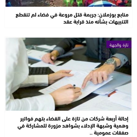
منابع بوزملان: جريمة قتل مروعة في فضاء لم تنقطع
التنبيهات بشأنه منذ قرابة عقد
تازة والجهة
إحالة أربعة شركات من تازة على القضاء بتهم فواتير
وهمية وشبهة الإدلاء بشواهد مزورة للمشاركة في
صفقات عمومية ..