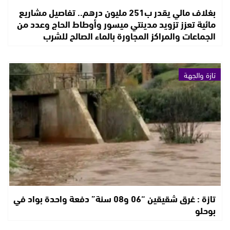
بغلاف مالي يقدر ب251 مليون درهم.. تفاصيل مشاريع
مائية تعزز تزويد مدينتي ميسور وأوطاط الحاج وعدد من
الجماعات والمراكز المجاورة بالماء الصالح للشرب
تازة والجهة
تازة : غرق شقيقين “06 و08 سنة” دفعة واحدة بواد في
بوحلو