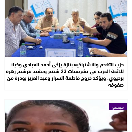
حزب التقدم والاشتراكية بتازة يزكي أحمد العبادي وكيلا
للائحة الحزب في تشريعيات 23 شتنبر ويشيد بترشيح زهرة
برحيوي، ويؤكد خروج فاطمة السرار وعبد العزيز بودرة من
صفوفه
مجتمع