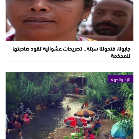
جابونا، فتحولنا سبتة.. تصريحات عشوائية تقود صاحبتها
للمحكمة
تازة والجهة