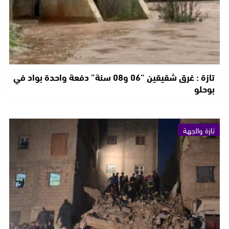
تازة : غرق شقيقين “06 و08 سنة” دفعة واحدة بواد في
بوحلو
تازة والجهة