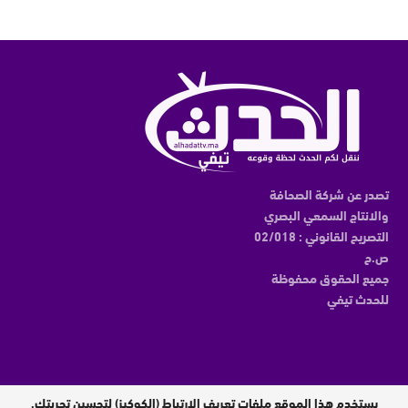
تصدر عن شركة الصحافة
والانتاج السمعي البصري
التصريح القانوني : 02/018
ص.ح
جميع الحقوق محفوظة
للحدث تيفي
يستخدم هذا الموقع ملفات تعريف الارتباط (الكوكيز) لتحسين تجربتك.