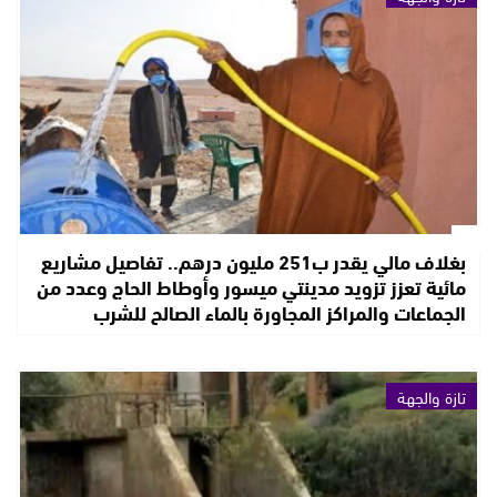
بغلاف مالي يقدر ب251 مليون درهم.. تفاصيل مشاريع
مائية تعزز تزويد مدينتي ميسور وأوطاط الحاج وعدد من
الجماعات والمراكز المجاورة بالماء الصالح للشرب
تازة والجهة