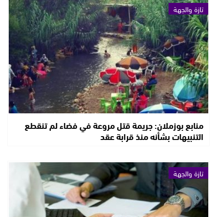
تازة والجهة
منابع بوزملان: جريمة قتل مروعة في فضاء لم تنقطع
التنبيهات بشأنه منذ قرابة عقد
تازة والجهة