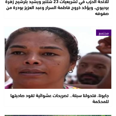
للائحة الحزب في تشريعيات 23 شتنبر ويشيد بترشيح زهرة
برحيوي، ويؤكد خروج فاطمة السرار وعبد العزيز بودرة من
صفوفه
مجتمع
جابونا، فتحولنا سبتة.. تصريحات عشوائية تقود صاحبتها
للمحكمة