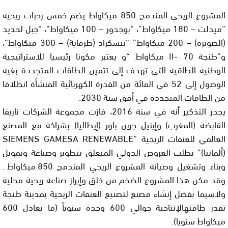
المشروع الريحي المندمج 850 ميكاواط يضم خمس رحبات ريحية
“ميدلت – 180 ميكاواط”، “بوجدور – 100 ميكاواط”، “جبل لحديد
(الصويرة) – 200 ميكاواط” “تيسكراد (طرفاية) – 300 ميكاواط”،
و”طنجة II- 70 ميكاواط “و يعتبر مكونا رئيسيا للاستراتيجية
الوطنية الطاقية التي تهدف إلى تثمين الطاقات المتجددة بغية
الوصول إلى 52 في المائة من القدرة الكهربائية المنشأة انطلاقا
من الطاقات المتجددة في أفق سنة 2030.
يجدر التذكير أنه في سنة 2016، فازت مجموعة الشركات ناريفا
القابضة (المغرب) وإينيل جرين باور (إيطاليا) بشراكة مع المصنع
العالمي للعنفات الريحية “SIEMENS GAMESA RENEWABLE
(ألمانيا)” بطلب العروض الدولي المتعلق بتطوير وصياغة وتمويل
وبناء وتشغيل وصيانة المشروع الريحي المندمج 850 ميكاواط.
وقد مكن هذا المشروع الضخم من خلق وإبراز صناعة ريحية محلية
ولاسيما بفضل إنشاء مصنع لتصنيع العنفات الريحية بمدينة طنجة
تقدر طاقتهالإنتاجية حوالي 600 وحدة سنوياً (ما يعادل 600
ميكاواط سنويا).