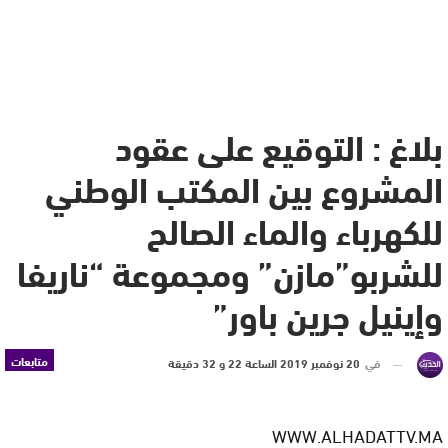
بلاغ : التوقيع على عقود
المشروع بين المكتب الوطني
للكهرباء والماء الصالح
للشربو”مازن” ومجموعة “ناريفا
وإينيل جرين باور”
متابعات
في
20 نوفمبر 2019 الساعة 22 و 32 دقيقة
WWW.ALHADATTV.MA