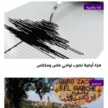
تازة والجهة
هزة أرضية تضرب نواحي فاس ومكناس
مجتمع