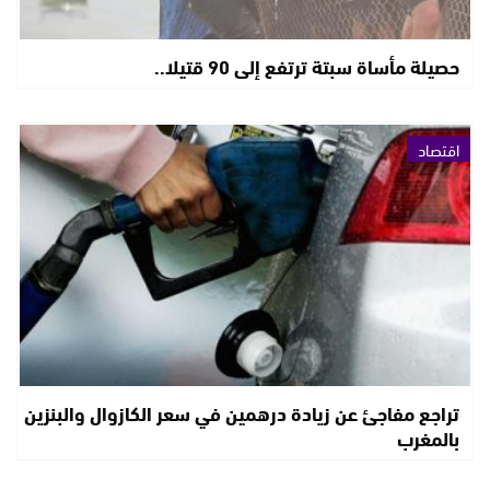
حصيلة مأساة سبتة ترتفع إلى 90 قتيلا..
اقتصاد
تراجع مفاجئ عن زيادة درهمين في سعر الكازوال والبنزين
بالمغرب