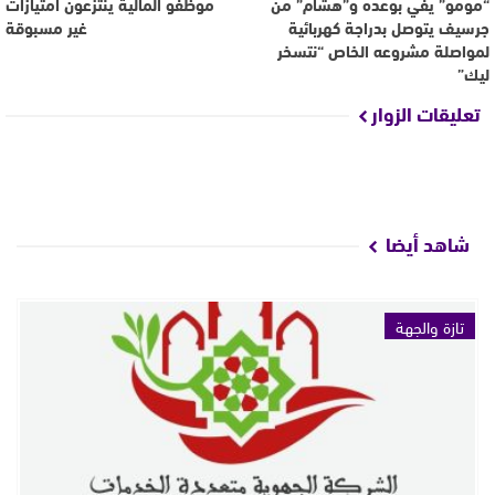
“مومو” يفي بوعده و”هشام” من
موظفو المالية ينتزعون امتيازات
جرسيف يتوصل بدراجة كهربائية
غير مسبوقة
لمواصلة مشروعه الخاص “نتسخر
ليك”
تعليقات الزوار
شاهد أيضا
تازة والجهة