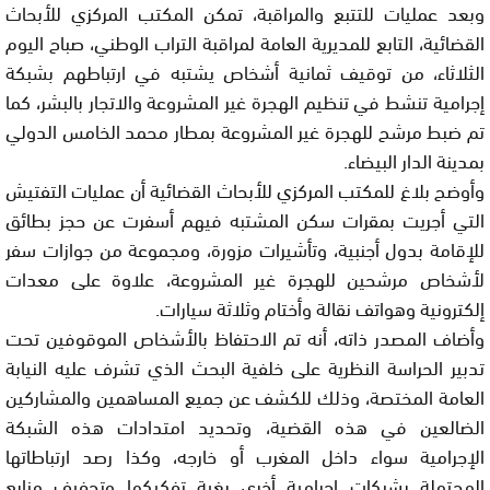
وبعد عمليات للتتبع والمراقبة، تمكن المكتب المركزي للأبحاث
القضائية، التابع للمديرية العامة لمراقبة التراب الوطني، صباح اليوم
الثلاثاء، من توقيف ثمانية أشخاص يشتبه في ارتباطهم بشبكة
إجرامية تنشط في تنظيم الهجرة غير المشروعة والاتجار بالبشر، كما
تم ضبط مرشح للهجرة غير المشروعة بمطار محمد الخامس الدولي
بمدينة الدار البيضاء.
وأوضح بلاغ للمكتب المركزي للأبحاث القضائية أن عمليات التفتيش
التي أجريت بمقرات سكن المشتبه فيهم أسفرت عن حجز بطائق
للإقامة بدول أجنبية، وتأشيرات مزورة، ومجموعة من جوازات سفر
لأشخاص مرشحين للهجرة غير المشروعة، علاوة على معدات
إلكترونية وهواتف نقالة وأختام وثلاثة سيارات.
وأضاف المصدر ذاته، أنه تم الاحتفاظ بالأشخاص الموقوفين تحت
تدبير الحراسة النظرية على خلفية البحث الذي تشرف عليه النيابة
العامة المختصة، وذلك للكشف عن جميع المساهمين والمشاركين
الضالعين في هذه القضية، وتحديد امتدادات هذه الشبكة
الإجرامية سواء داخل المغرب أو خارجه، وكذا رصد ارتباطاتها
المحتملة بشبكات إجرامية أخرى بغية تفكيكها وتجفيف منابع