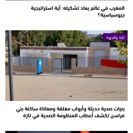
المغرب في عالم يعاد تشكيله: أية استراتيجية
جيوسياسية؟
تازة والجهة
بنيات صحية حديثة وأبواب مغلقة ومعاناة ساكنة بني
فراسن تكشف أعطاب المنظومة الصحية في تازة