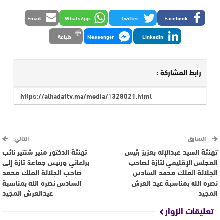
Email
WhatsApp
Twitter
Facebook
LinkedIn
Messenger
طباعة
رابط المشاركة :
السابق
التالي
تهنئة السيد عبدالإله بعزيز رئيس
تهنئة الدكتور منير شنتير نائب
المجلس الإقليمي لتازة لصاحب
برلماني ورئيس جماعة تازة إلى
الجلالة الملك محمد السادس
صاحب الجلالة الملك محمد
نصره الله بمناسبة عيد العرش
السادس نصره الله بمناسبة
المجيد
عيدالعرش المجيد
تعليقات الزوار