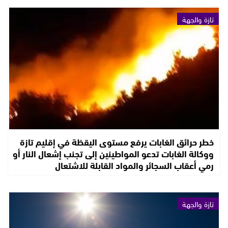
تازة والجهة
خطر حرائق الغابات يرفع مستوى اليقظة في إقليم تازة
ووكالة الغابات تدعو المواطينين إلى تجنب إشعال النار أو
رمي أعقاب السجائر والمواد القابلة للاشتعال
تازة والجهة