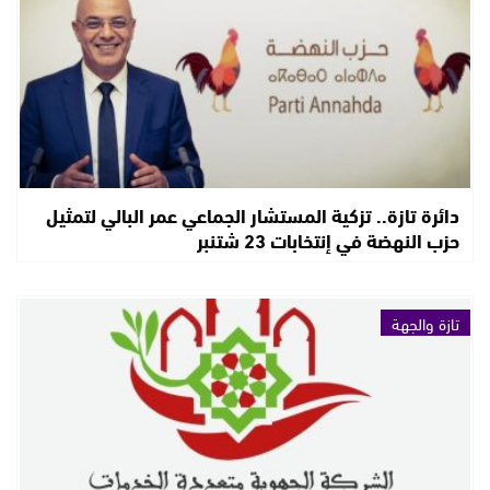
دائرة تازة.. تزكية المستشار الجماعي عمر البالي لتمثيل
حزب النهضة في إنتخابات 23 شتنبر
تازة والجهة