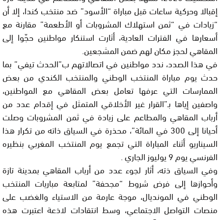
إقبالا وحركية ساعات قبل مباراة “الأسود” ضد منتخب كندا، إلا أن
“زيادات في “ثمن استهلاك المشروبات أو الأطعمة” مقارنة مع
أسعارها في الفترات العادية، أثارت استنكار مواطنين حجّوا إلى
المقاهي لحجز مكان لهم ضمن المشجعين.
في هذا الصدد، ندد مواطنين في اتصالاتهم ب”الحدث تيفي” بما
حدث يوم مباراة المنتخب الوطني والمنتخب الكندي من بعض
الممارسات التي عرفها تعامل بعض المقاهي مع المواطنين،
واصفين إياها بـ”القرار غير الأخلاقي المتمثل في إقدام عدد من
أرباب المقاهي والمطاعم على زيادة في ثمن المشروبات وصلت
أحيانا إلى 300 في المائة”، محذرة في السياق ذاته من تكرار هذا
السيناريو أثناء المباراة التي تجمع يوم المنتخب المغربي بنظيره
الفرنسي يوم 9 يوليوز الجاري .
وفي السياق ذته، أثار لجوء عدد من أرباب المقاهي بمدينة تازة
وأحوازها إلى فرض شروط “مجحفة” لمتابعة مباريات المنتخب
الوطني في المونديال، موجة عارمة من الاستياء والغضب على
منصات التواصل الاجتماعي، وسط انتقادات لاذعة اعتبرت هذه