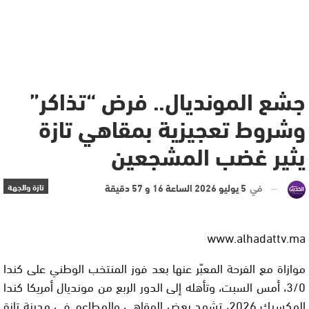
جشع المونديال.. فرض “تذاكر”
وشروط تعجيزية بمقاهي تازة
يثير غضب المشجعين
في
5 يوليو 2026 الساعة 16 و 57 دقيقة
تازة والجهة
www.alhadattv.ma
موازاة مع الفرحة المعبّر عنها بعد فوز المنتخب الوطني على كندا
3/0، أمس السبت، وتأهله إلى الدور الربع من مونديال أمريكا كندا
المكسيك 2026، تشهد بعض المقاهي والمطاعم في مدينة تازة