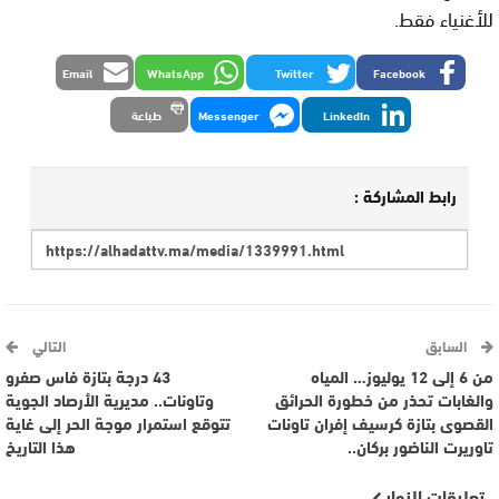
للأغنياء فقط.
Email
WhatsApp
Twitter
Facebook
LinkedIn
Messenger
طباعة
رابط المشاركة :
السابق
التالي
من 6 إلى 12 يوليوز… المياه
43 درجة بتازة فاس صفرو
والغابات تحذر من خطورة الحرائق
وتاونات.. مديرية الأرصاد الجوية
القصوى بتازة كرسيف إفران تاونات
تتوقع استمرار موجة الحر إلى غاية
تاوريرت الناضور بركان..
هذا التاريخ
تعليقات الزوار