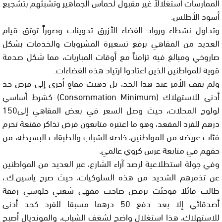
الممارسات استغلالاً غير مقبول لحماس الجماهير وتشبثهم بتشجيع
أسود الأطلس.
وتداول نشطاء ورواد الفضاء الأزرق تدوينات وصوراً توثق قيام
العديد من المقاهي برفع تسعيرة المشروبات والخدمات بشكل
صاروخي ومبالغ فيه تزامناً مع أوقات المباريات، مما شكل صدمة
قوية للمواطنين الذين اعتادوا ارتياد هذه الفضاءات.
ولم يقف الأمر عند هذا الحد، بل ذهبت مقاهٍ أخرى إلى فرض حد
أدنى للاستهلاك (Consommation Minimum) كشرط أساسي
لولوج المحلات، حيث وصل السعر في بعض المقاهي إلى150
درهم للفرد المقعد، وهو ما اعتبره متابعون فرض تذاكر مقنعة تحرم
فئات عريضة من المواطنين، خاصة الشباب والطبقات البسيطة، من
حقهم في متابعة عرس كروي عالمي.
وفي جولة استطلاعية لرصد آراء الشارع، عبر العديد من المواطنين
عن تذمرهم الشديد من هذه السلوكيات، حيث صرح ياسين.ك.،
طالب قائلا فوجئت برفض صاحب مقهى شعبي جلوسي رفقة
أصدقائي إلا بعد دفع 50 درهما مسبقا للفرد كحد أدنى
للاستهلاك، هذا استغلال واضح لشغف الشباب، والمونديال أصبح