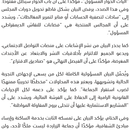
“آليات الحوار المسؤول”، مؤكدًا على أن باب الحوار سيظل مفتوحًا.
وفي هذا الصدد، يرفض البيان بشكل قاطع تحويل دورات المجلس
إلى “ساحات لتصفية الحسابات أو منابر لتمرير المغالطات”، ويشدد
على أن المجالس المنتخبة هي “فضاءات للنقاش الديمقراطي
المسؤول”.
كما يحذر البيان من نشر الإشاعات على منصات التواصل الاجتماعي،
ويدعو الجميع للالتزام بأخلاقيات النشر والابتعاد عن الأجندات
المغرضة، مؤكدًا على أن الفيصل النهائي هو “صناديق الاقتراع”.
ويُحمّل البيان المسؤولية الكاملة لكل من يسعى لإجهاض التجربة
الحالية وتشويهها، ويعتبر هذه المحاولات “مخططًا تخريبيًا ممنهجًا
لضرب استقرار الجماعة”. كما يؤكد على دعمه لكل الإجراءات
القانونية الرامية إلى الحفاظ على الفرشة المائية، ويشدد على أن
“المشاريع الاستثمارية عليها أن تتحلى بروح المقاولة المواطنة”.
وفي الختام، يؤكد البيان على تمسكه الثابت بخدمة الساكنة وإرساء
مبادئ الشفافية، مؤكدًا أن جماعة الزراردة ليست ملكًا لأحد، ولن