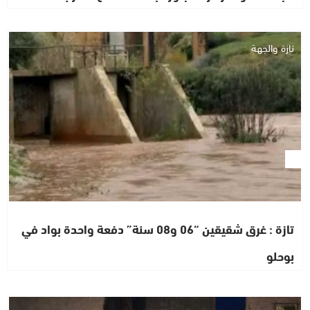
تازة والجهة
تازة : غرق شقيقين “06 و08 سنة” دفعة واحدة بواد في
بوحلو