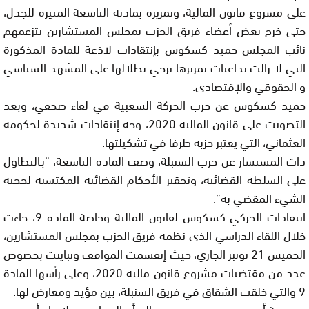
على مشروع قانون المالية، وتمريره بمادته التاسعة المثيرة للجدل،
حتى خرج بعض أعضاء فريق الحزب بمجلس المستشارين يتزعمهم
نائب المجلس حميد كسكوس بإنتقادات لاذعة للمادة المذكورة
التي لا زالت تداعيات تمريرها ترخي بظلالها على المشهد السياسي
و الحقوقي والإقتصادي.
حميد كسكوس عن حزب الحركة الشعبية في لقاء صحفي، وبعد
التصويت على قانون المالية 2020، وجه إنتقادات شديدة لحكومة
العثماني، التي يعتبر حزبه طرفا في تشكيلتها.
ذات المستشار عن حزب السنبلة، وصف المادة التاسعة، “بـالتطاول
على السلطة القضائية، وتحقير الأحكام القضائية المكتسبة لحجية
الشيء المقضي به”.
انتقادات الحركي كسكوس لقانون المالية وخاصة المادة 9، جاءت
خلال اللقاء الدراسي الذي نظمه فريق الحزب بمجلس المستشارين،
الخميس 21 نونبر الجاري، حيث إنقسمت المواقف وتباينت بخصوص
عدد من مقتضيات مشروع قانون مالية 2020، وعلى رأسها المادة
9 والتي خلقت الشقاق في فريق السنبلة، بين مؤيد ومعارض لها.
من جهة أخرى ، عبر بعض متتبعي الشأن السياسي ببلادنا ، أن خروج