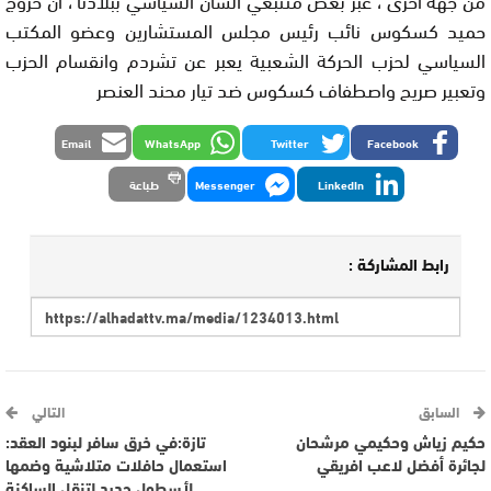
حميد كسكوس نائب رئيس مجلس المستشارين وعضو المكتب
السياسي لحزب الحركة الشعبية يعبر عن تشردم وانقسام الحزب
وتعبير صريح واصطفاف كسكوس ضد تيار محند العنصر
Email
WhatsApp
Twitter
Facebook
LinkedIn
Messenger
طباعة
رابط المشاركة :
السابق
التالي
حكيم زياش وحكيمي مرشحان
تازة:في خرق سافر لبنود العقد:
لجائرة أفضل لاعب افريقي
استعمال حافلات متلاشية وضمها
لأسطول جديد لتنقل الساكنة