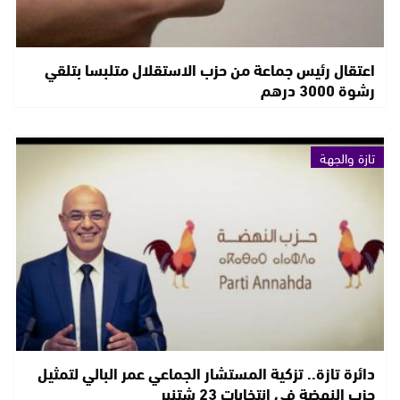
اعتقال رئيس جماعة من حزب الاستقلال متلبسا بتلقي
رشوة 3000 درهم
تازة والجهة
دائرة تازة.. تزكية المستشار الجماعي عمر البالي لتمثيل
حزب النهضة في إنتخابات 23 شتنبر