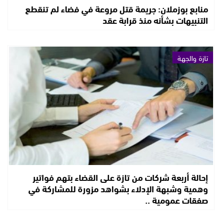
منابع بوزملان: جريمة قتل مروعة في فضاء لم تنقطع
التنبيهات بشأنه منذ قرابة عقد
تازة والجهة
إحالة أربعة شركات من تازة على القضاء بتهم فواتير
وهمية وشبهة الإدلاء بشواهد مزورة للمشاركة في
صفقات عمومية ..