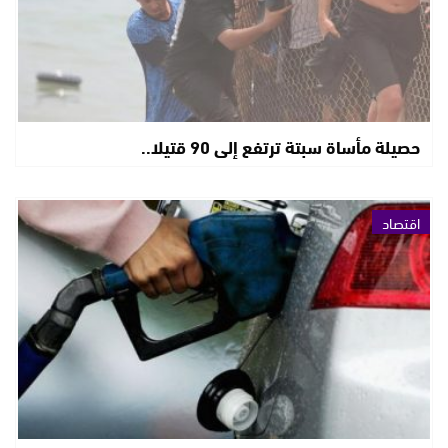
حصيلة مأساة سبتة ترتفع إلى 90 قتيلا..
اقتصاد