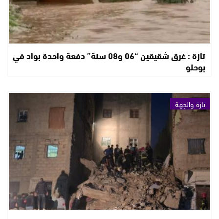
تازة : غرق شقيقين “06 و08 سنة” دفعة واحدة بواد في
بوحلو
تازة والجهة