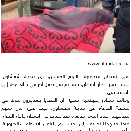
www.alhadattv.ma
لقي تلميذان مصرعهما، اليوم الخميس، في مدينة شفشاون،
بسبب تسرب غاز البوطان، فيما تم نقل طفل آخر في حالة حرجة إلى
المستشفى.
وقالت مصادر إعهلامية محلية، إن الضحايا يستأجرون منزلا في
منطقة الحافة، في مدينة شفشاون؛ حيث لقي اثنان منهم
مصرعهما، صباح اليوم، مباشرة بعد تسرب غاز البوطان داخل المنزل،
فيما زميلهما الآخر نقل إلى المستشفى لتلقي الإسعافات الضرورية.
وأفاد المصادر ذاتها أن هؤلاء التلاميذ ينحدرون من منطقة تطوان،