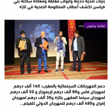
بنيات صحية حديثة وأبواب مغلقة ومعاناة ساكنة بني
فراسن تكشف أعطاب المنظومة الصحية في تازة
ثقافة وفنون
دعم المهرجانات السينمائية بالمغرب: 160 ألف درهم
لمهرجان فاس و80 ألف درهم لإيموزار و 50 ألف درهم
لمهرجان سينما المقهى بتازة و30 ألف درهم لمهرجان
إفران و480 ألف درهم للمهرجان الدولي للفيلم…