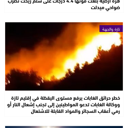
هزة أرضية بلغت قوتها 4.4 درجات على سلم ريخت تضرب
ضواحي ميدلت
تازة والجهة
خطر حرائق الغابات يرفع مستوى اليقظة في إقليم تازة
ووكالة الغابات تدعو المواطينين إلى تجنب إشعال النار أو
رمي أعقاب السجائر والمواد القابلة للاشتعال