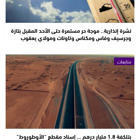
نشرة إنذارية.. موجة حر مستمرة حتى الأحد المقبل بتازة
وجرسيف وفاس ومكناس وتاونات ومولاي يعقوب
متابعات
بتلكفة 1.8 مليار درهم … إسناد مقطع “الأوطوروط”