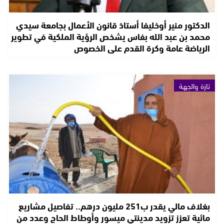
الدكتور منير أوخليفا أستاذ قانون الأعمال بجامعة سيدي
محمد بن عبد الله بفاس يشخص الرؤية الملكية في تطوير
الرياضة عامة وكرة القدم على الخصوص
تازة والجهة
بغلاف مالي يقدر ب251 مليون درهم.. تفاصيل مشاريع
مائية تعزز تزويد مدينتي ميسور وأوطاط الحاج وعدد من