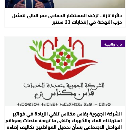
دائرة تازة.. تزكية المستشار الجماعي عمر البالي لتمثيل
حزب النهضة في إنتخابات 23 شتنبر
تازة والجهة
الشركة الجهوية بفاس مكناس تنفي الزيادة في فواتير
استهلاك الماء والكهرباء وتنفي ما تروجه منصات ومواقع
التواصل الاجتماعي بشأن تحميل المواطنين تكاليف إضاءة