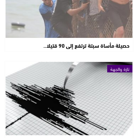
حصيلة مأساة سبتة ترتفع إلى 90 قتيلا..
تازة والجهة