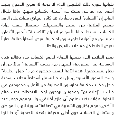
طياتها صورة ذلك الطفيلي الذي لا حرفة له سوى الدخول بخيط
أسود بين مواطن يبحث عن أضحية وكسابٍ منهكٍ رباها طوال
العام. إن “الشناق” ليس تاجراً، بل هو كائن انتهازي يقتات على الريع،
يقتحم العلاقة بين المنتج والمستهلك، مستغلاً ضعف دراية
الكساب البسيط بخبايا الأسواق لانتزاع “الكسيبة” بأبخس الأثمان،
ثم ينسق مع أقرانه لخلق سوق احتكارية تفرض أسعاراً خيالية، ضارباً
بعرض الحائط كل معادلات العرض والطلب.
تتبخر الملايير التي تضخها الدولة لدعم الكساب في دهاليز هذه
الوساطة غير المشروعة، لتنتهي في جيوب “الشناقة” بدلاً من أن
تصل لمستحقيها. هذه الآفة ليست محصورة في ” مول الجلابة”
وسط السوق الأسبوعي، بل تمتد لتشمل أشخاصاً ببدلات رسمية
داخل مكاتب مكيفة يمارسون المضاربة من الأعلى، مدعومين في
ذلك بـ “إعلاميين” ومدونين يروجون لهذا الانحطاط تحت قناع
التجارة. هؤلاء يغيب عنهم أي وازع أخلاقي، ولا يهمهم جوهر عيد
الأضحى؛ فهم يختزلون الشعيرة في “صفقة” سنوية لنهب المواطن
واستغلال الكساب، دون أدنى معرفة بقصة التضحية أو دلالتها