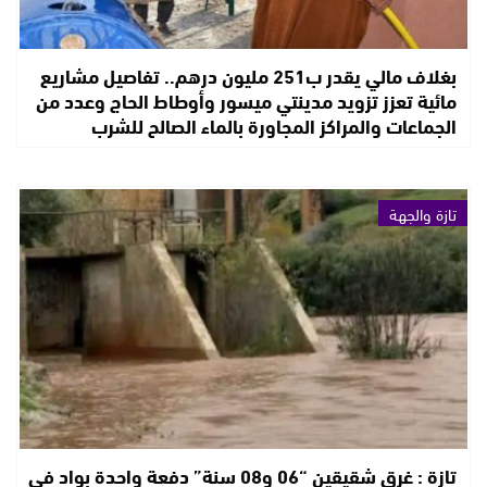
بغلاف مالي يقدر ب251 مليون درهم.. تفاصيل مشاريع
مائية تعزز تزويد مدينتي ميسور وأوطاط الحاج وعدد من
الجماعات والمراكز المجاورة بالماء الصالح للشرب
تازة والجهة
تازة : غرق شقيقين “06 و08 سنة” دفعة واحدة بواد في