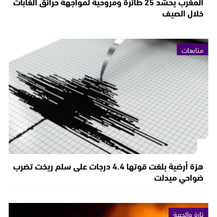
المغرب يحشد 25 طائرة ومروحية لمواجهة حرائق الغابات
خلال الصيف
متابعات
هزة أرضية بلغت قوتها 4.4 درجات على سلم ريخت تضرب
ضواحي ميدلت
تازة والجهة