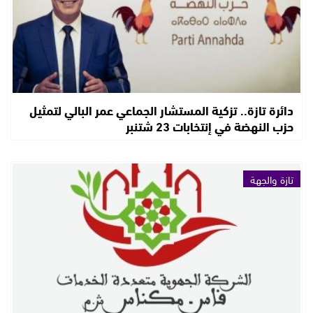
دائرة تازة.. تزكية المستشار الجماعي عمر البالي لتمثيل
حزب النهضة في إنتخابات 23 شتنبر
تازة والجهة