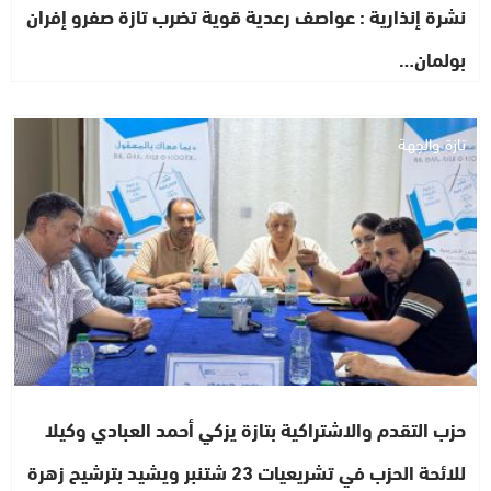
نشرة إنذارية : عواصف رعدية قوية تضرب تازة صفرو إفران
بولمان…
تازة والجهة
حزب التقدم والاشتراكية بتازة يزكي أحمد العبادي وكيلا
للائحة الحزب في تشريعيات 23 شتنبر ويشيد بترشيح زهرة