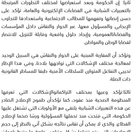
ثانيا: إن الحكومة وبعد استعراضها لمختلف التطورات المرتبطة
بالتعبيرات الشبابية في الفضاءات الإلكترونية والعامة، تؤكد على
حسن إنصاتها وتفهمها للمطالب الاجتماعية واستعدادها للتجاوب
الإيجابي والمسؤول معها، عبر الحوار والنقاش داخل المؤسسات
والفضاءاتالعمومية، وإيجاد حلول واقعية وقابلة للتنزيل، للانتصار
لقضايا الوطن والمواطن.
وتؤكد أن المقاربة المبنية على الحوار والنقاش هي السبيل الوحيد
لمعالجة مختلف الإشكالات التي تواجهها بلادنا، وفي هذا الإطار
تحييي التفاعل المتوازن للسلطات الأمنية طبقا للمساطر القانونية
ذات الصلة.
ثالثا:تؤكد وعيها بمختلف التراكماتوالإشكالات التي تعرفها
المنظومة الصحية منذ عقود، كما تؤكدأن طموح الإصلاح الصادر
عن هذه التعبيرات الشبابية يلتقي مع الأولويات التي تشتغل عليها
الحكومة، التي فتحت منذ تحملها المسؤولية ورشا ضخما لإصلاح
القطاع، والذي لا يمكن أن تقاس نتائجه بشكل آني بالنظر إلى حجم
الإصلاحات التي يتم تنزيلها بشكل متزامن، خاصة ما يرتبط بإحداث