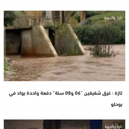
تازة والجهة
تازة : غرق شقيقين “06 و08 سنة” دفعة واحدة بواد في
بوحلو
تازة والجهة