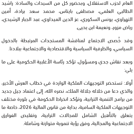
العام لحزب الاستقلال، وبحضور كل من السيدات والسادة: راشيد
الطالبي العلمي، مصطفى بايتاس، محمد سعد برادة، أمين
التهراوي، يونس السكوري، عز الدين الميداوي، عبد الجبار الرشيدي،
رياض مزور، ونعيمة ابن يحيى.
وقد خُصص الاجتماع لمناقشة المستجدات المرتبطة بالدخول
السياسي، والظرفية السياسية والاقتصادية والاجتماعية ببلادنا.
وبعد نقاش جدي ومسؤول، تؤكد رئاسة الأغلبية الحكومية على ما
يلي:
أولا: تستحضر التوجيهات الملكية الواردة في خطاب العرش الأخير،
والذي دعا من خلاله جلالة الملك، نصره الله، إلى اعتماد جيل جديد
من برامج التنمية الترابية، وتؤكد انخراط الحكومة في بلورة مختلف
التوجيهات الملكية السامية، بداية من قانون المالية 2026، خاصة ما
يتعلق بالتأهيل الشامل للمجالات الترابية، وتقليص الفوارق
الاجتماعية والمجالية، وفق رؤية تنموية متوازنة وشاملة.