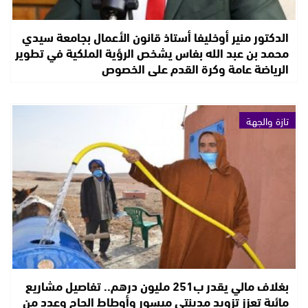
الدكتور منير أوخليفا أستاذ قانون الأعمال بجامعة سيدي
محمد بن عبد الله بفاس يشخص الرؤية الملكية في تطوير
الرياضة عامة وكرة القدم على الخصوص
تازة والجهة
بغلاف مالي يقدر ب251 مليون درهم.. تفاصيل مشاريع
مائية تعزز تزويد مدينتي ميسور وأوطاط الحاج وعدد من