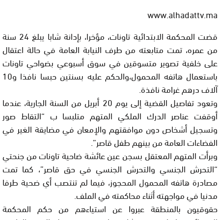
www.alhadattv.ma
قضت المحكمة الابتدائية تاونات، مؤخرا، بإدانة شابا يبلغ 24 سنة
من عمره، تمت متابعته من طرف النيابة العامة في حالة اعتقال
على خلفية تصوير متسوقين في سوق أسبوعي بضواحي تاونات
باستعمال هاتفه المحمول،والحكم عليه بسنتين حبسا نافذا و10
آلاف درهم غرامة نافذة.
وتعود تفاصيل القضية إلى يوم 20 أبريل من السنة الجارية، عندما
أوقفت عناصر الدرك الملكي المتهم متلبسا ب “التقاط صور
وتسجيل أشخاص دون موافقتهم والإمعان في مضايقة الغير في
الفضاءات العامة من بينهم طفل قاصر”.
وبرأت المتهم المعتقل بسجن عين عائشة ضاحية تاونات من جنحتي
“التحرش الجنسي والتحرش الجنسي في حق قاصر”، كما تمت
مصادرة هاتفه المحمول المحجوز، فيما لم تنتصب أي ضحية طرفا
مدنيا في مواجهته أثناء محاكمته في الملف.
حقوقيون بالمنطقة عبروا عن استياءهم من حكم المحكمة