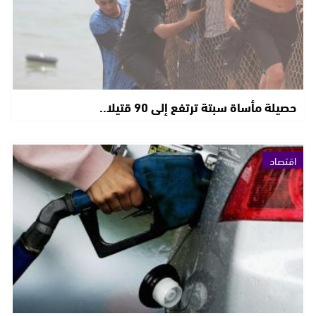
حصيلة مأساة سبتة ترتفع إلى 90 قتيلا..
اقتصاد