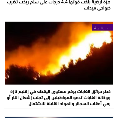
هزة أرضية بلغت قوتها 4.4 درجات على سلم ريخت تضرب
ضواحي ميدلت
تازة والجهة
خطر حرائق الغابات يرفع مستوى اليقظة في إقليم تازة
ووكالة الغابات تدعو المواطينين إلى تجنب إشعال النار أو
رمي أعقاب السجائر والمواد القابلة للاشتعال