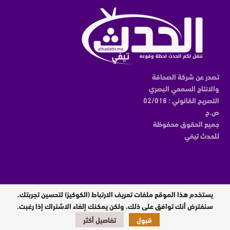
تصدر عن شركة الصحافة
والانتاج السمعي البصري
التصريح القانوني : 02/018
ص.ح
جميع الحقوق محفوظة
للحدث تيفي
يستخدم هذا الموقع ملفات تعريف الارتباط (الكوكيز) لتحسين تجربتك.
مدير النشر : عبدالقادر الوالي
سنفترض أنك توافق على ذلك، ولكن يمكنك إلغاء الاشتراك إذا رغبت.
قبول
تفاصيل أكثر
تصميم وبرمجة