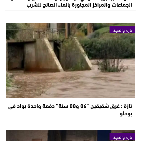
الجماعات والمراكز المجاورة بالماء الصالح للشرب
تازة والجهة
تازة : غرق شقيقين “06 و08 سنة” دفعة واحدة بواد في
بوحلو
تازة والجهة