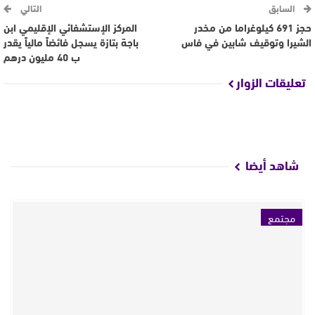
السابق
التالي
حجز 691 كيلوغراما من مخدر
المركز الإستشفائي الإقليمي ابن
الشيرا وتوقيف شابين في فاس
باجة بتازة يسجل فائضاً مالياً يقدر
ب 40 مليون درهم
تعليقات الزوار
شاهد أيضا
مجتمع