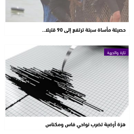
حصيلة مأساة سبتة ترتفع إلى 90 قتيلا..
تازة والجهة
هزة أرضية تضرب نواحي فاس ومكناس