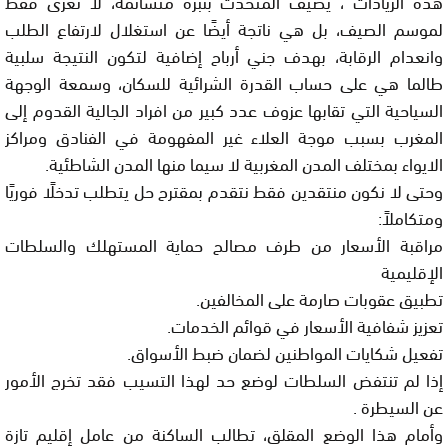
هذه الزيادات ، يضيف المتحدث بنبرة متشائمة، لا تُعزى فقط
لموسم الصيف، بل هي ناتجة أيضًا عن استغلال لارتفاع الطلب
وانعدام الرقابة، بهدف جني أرباح إضافية لتكون النتيجة سلبية
طالما هي على حساب القدرة الشرائية للسكان، وسمعة الوجهة
السياحية التي تقابها عزوف عدد كبير من افراد الجالية القدوم إلى
المغرب بسبب موجة العلاء غير المفهومة في الفنادق ومراكز
الايواء بمختلف المدن المغربية لا سيما منها المدن الشاطئية.
وحتى لا نكون منتقدين فقط نتقدم بمقترح حل يتطلب تدخلًا فوريًا
ومتكاملاً:
مراقبة الأسعار من طرف مصالح حماية المستهلك والسلطات
الإقليمية
تطبيق عقوبات صارمة على المخالفين.
تعزيز شفافية الأسعار في قوائم الخدمات.
تفعيل شكايات المواطنين لضمان ضبط الأسواق.
إذا لم تنتفض السلطات لوضع حد لهذا التسيب فقد تخرج الأمور
عن السيطرة .
وأمام هذا الوضع المقلق، تطالب الساكنة من عامل إقليم تازة