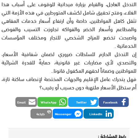
التدخل العاجل، والقيام بزيارة ميدانية للوقوف على أسباب هذا
الغلاء، وفتح تحقيق شامل لكشف المتورطين في هذه الأزمة التي
تثقل كاهل المواطنين، خاصة وأن ارتفاع أسعار خدمات المقاهي
والمطاعم وأسعار الخضر والفواكه تجاوزت التسيب والفوضى
واصبحت تخضع للمزاج الشخصي للتجار ومختلف المؤسسات
الخدماتية .
إن التدخل الحازم للسلطات ضروري لضمان شفافية الأسعار،
والتصدي لأي مضاربات غير قانونية، حمايةً للقدرة الشرائية
للمواطنين وضماناً لحقهم المكفول قانونا..
فهل يتحرك عامل الإقليم والجهات المختصة لإنصاف ساكنة تازة،
أم ستظل الأسعار ملتهبة دون حسيب أو رقيب؟
Email
WhatsApp
Twitter
Facebook
LinkedIn
Messenger
طباعة
رابط المشاركة :