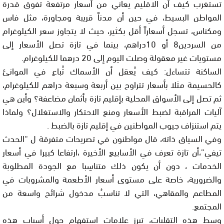
تستغرب كيف أن الاقليم يعاني من أسعار مرتفعة تفوق قدرة
المواطن البسيط، في حين أن مدناً قريبة ومجاورة، مثل فاس
ومكناس، تسجل أسعاراً أقل بكثير، حيث لا يتجاوز سعر الكيلوغرام
من السردين8 أو 10دراهم، بينما في تازة تصل الأسعار إلى
مستويات غير معقولة وصلت اليوم إلى 20 درهما للكيلوغرام.
الساكنة تتساءل: كيف يُعقل أن الأسماك تُباع في الموانئ
كالحسيمة مثلا بأسعار تتراوح بين أربعة وسبعة دراهم للكيلوغرام،
ثم تصل إلى الأسواق المحلية بإقليم تازة بأثمان مضاعفة؟ وأين هي
آليات المراقبة لضبط الأسعار ومنع الاحتكار والاستغلال؟ ولماذا
يتم استنزاف جيوب المواطنين في إقليم تازة بالضبط .
وفي السياق ذاته، قال مواطنون في تصريحات متفرقة ل “الحدث
تيفي”،أن تازة تعرف في الأسابيع الأخيرة ،ارتفاعا كبيرا في أسعار
الخدمات ، دون أن يكون ذلك متناسِبا مع الجودة المطلوبة
والضرورية، خاصة على مستوى أسعار الأطعمة والمشروبات في
المطاعم والمقاهي، التي لا تناسبُ مدخول شرائح واسعة من
المجتمع.
وسط هذه التقلبات، تبرز علامات استفهام حول أسباب هذه