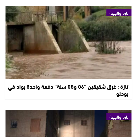
تازة والجهة
تازة : غرق شقيقين “06 و08 سنة” دفعة واحدة بواد في
بوحلو
تازة والجهة