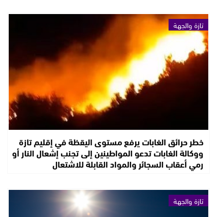
تازة والجهة
خطر حرائق الغابات يرفع مستوى اليقظة في إقليم تازة
ووكالة الغابات تدعو المواطينين إلى تجنب إشعال النار أو
رمي أعقاب السجائر والمواد القابلة للاشتعال
تازة والجهة