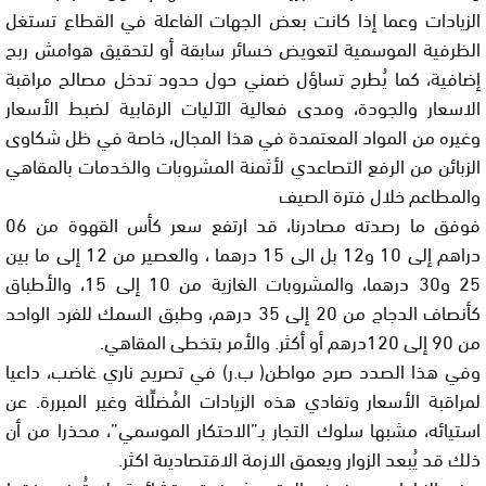
الزيادات وعما إذا كانت بعض الجهات الفاعلة في القطاع تستغل
الظرفية الموسمية لتعويض خسائر سابقة أو لتحقيق هوامش ربح
إضافية، كما يُطرح تساؤل ضمني حول حدود تدخل مصالح مراقبة
الاسعار والجودة، ومدى فعالية الآليات الرقابية لضبط الأسعار
وغيره من المواد المعتمدة في هذا المجال، خاصة في ظل شكاوى
الزبائن من الرفع التصاعدي لأثمنة المشروبات والخدمات بالمقاهي
والمطاعم خلال فترة الصيف
فوفق ما رصدته مصادرنا، قد ارتفع سعر كأس القهوة من 06
دراهم إلى 10 و12 بل الى 15 درهما ، والعصير من 12 إلى ما بين
25 و30 درهما، والمشروبات الغازية من 10 إلى 15، والأطباق
كأنصاف الدجاج من 20 إلى 35 درهم، وطبق السمك للفرد الواحد
من 90 إلى 120درهم أو أكثر. والأمر بتخطى المقاهي.
وفي هذا الصدد صرح مواطن( ب.ر) في تصريح ناري غاضب، داعيا
لمراقبة الأسعار وتفادي هذه الزيادات المُضلِّلة وغير المبررة. عن
استيائه، مشبها سلوك التجار بـ”الاحتكار الموسمي”، محذرا من أن
ذلك قد يُبعد الزوار ويعمق الازمة الاقتصاديىة اكثر.