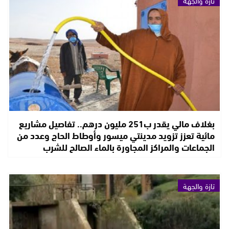
تازة والجهة
بغلاف مالي يقدر ب251 مليون درهم.. تفاصيل مشاريع
مائية تعزز تزويد مدينتي ميسور وأوطاط الحاج وعدد من
الجماعات والمراكز المجاورة بالماء الصالح للشرب
تازة والجهة