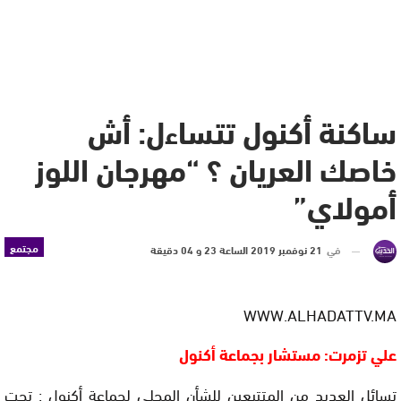
ساكنة أكنول تتساءل: أش
خاصك العريان ؟ “مهرجان اللوز
أمولاي”
مجتمع
في
21 نوفمبر 2019 الساعة 23 و 04 دقيقة
WWW.ALHADATTV.MA
علي تزمرت: مستشار بجماعة أكنول
تسائل العديد من المتتبعين للشأن المحلي لجماعة أكنول : تحت