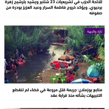
للائحة الحزب في تشريعيات 23 شتنبر ويشيد بترشيح زهرة
برحيوي، ويؤكد خروج فاطمة السرار وعبد العزيز بودرة من
صفوفه
تازة والجهة
منابع بوزملان: جريمة قتل مروعة في فضاء لم تنقطع
التنبيهات بشأنه منذ قرابة عقد