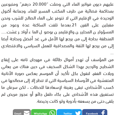
عليهم ديون فواتير الماء التي وصلت “20.000 درهم” ومتبوعين
بمحاكمة قضائية من طرف المكتب المسير للماء، وجماعة أكنول
الوحيدة في الإقليم التي لا تتوفر على الماء الصالح للشرب ونحن
مقبلين على القرن 21.بعدما تلقت الساكنة عدة وعود من
المسؤولين المحليين والإقليمين بوصول الماء أواخر غشت…..
المنطقة بحاجة إلى من يرجع لها الأمل في غد أفضل وبحاجة أيضا
إلى من يرجع لها الثقة والمصداقية للعمل السياسي والاقتصادي
…
من المؤسف أن تهدر أموال طائلة في مهرجان تافه على إيقاع
الشطيح والرديح بهذا الشكل السخيف في حين هناك من يعاني
ويلات الفقر، لنقول بكل تأكيد أن الموسم يعكس صورة الأنانية
المتفشية في الأوساط السياسية التي لا تنظر إلا إلى مصالحها في
كسب الأشخاص، تبقى رهينة لإسعادها للحظات ، لكن سرعان ما
تستفيق هذه الأشخاص على بكاء طفل جائع أو عجوز مريض لم
يلقى حتى من يسعفه بأدوية ولو كانت رخيصة.
Email
WhatsApp
Twitter
Facebook