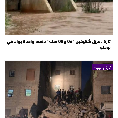
تازة : غرق شقيقين “06 و08 سنة” دفعة واحدة بواد في
بوحلو
تازة والجهة