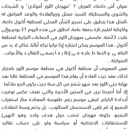
عنوان أش خاصك العريان ؟ “مهرجان اللوز أمولاي” و الشيخات
والشوى والبسطيلة، للسيد ممثل وزيرالفلاحة والوفد المرافق له
،المثل هذا ينطبق على تسيير الشأن المحلي لمنطقة أكنول خاصة،
واكزناية اقليم تازة بصفة عامة، انطلق في هذه اليوم 21 يونبر،وإلى
غايت 23منه. مايسمى بمهرجان اللوز في الجماعات الترابية لمنطقة
أكنول ، هذا الموسم يمكن اعتباره إرثا تراثيا تركه آبائنا، فكان لا بد من
التباهي و الحفاظ عليه في إطار ما يسمى التقاليد والأعراف…
المتوارثة…
فمن المعروف أن منطقة أكنول هي منطقة موسم اللوز بامتياز،
لذلك فقد جرت العادة أن يقام هذا الموسم في المنطقة غالبا بعد
نهاية جني اللوز بعد شهر شتنبر من كل سنة حيث يكون الجو ملائما
إلا أننا أصبحنا نرى في السنين الأخيرة والتي تعرف عكس توقيت
أجدادنا الكرام، لتبقى موسم رغم طقوسه المعتادة مثار استغراب
الجميع إذ لم تلقى الاستحسان المطلوب ، بل يختم وسط انتقادات
الجميع، بكونه مهرجان تنصب حول هدف واحد وهو التهيئ
للاستحقاقات الانتخابية أو سياسية ولو على حساب تقاليد