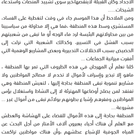
الأجداد.وكأن القبيلة لاينقصها،خير سوى تشييد المنصات واستدعاء
الشيخات……
ومن الملاحظ أن هذا الموسم جاء في وقت لتغطية على الفساد،
المستشري وسط هذه المنطقة ،فما هي إلا محاولة من سياسيينا
من بين محاولاتهم البئيسة لرد ماء الوجه أو ما تبقى من شعبيتهم
بسبب الفشل في التسيير، وكذالك الشعبية التي نزلت إلى
الحضيض بسبب الاختلالات التدبيرية وبعض المشاريع الوهمية التي
أفقرت ميزانية الجماعات …
كلنا نعلم أن المهرجان في هذه الظروف التي تمر بها المنطقة ،
ماهو إلا تبذير وإسراف لأموال لا تخدم لا مصالح المواطنين ولا
مشاريع تنموية تبقى المنطقة بحاجة إليها ، لتعيش المنطقة وهي
تفتقد لمن يصلح أوضاعها المهترئة لا إلى النشاط واستغلال بؤس
المواطنين وفقرهم بإشباع بطونهم بولائم تبقى من أموال غير …
مشروعة….
المنطقة بحاجة إلى هذه الأموال للقضاء على الهشاشة والعطش
مع العلم أن هناك أحياء يعبرون آلاف الأمتار من أجل البحث عن
المياه الجوفية للإشباع عطشهم ،وأن هناك مواطنين تراكمت