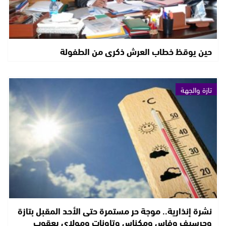
حين يوقظ خطاب العرش ذكرى من الطفولة
تازة والجهة
نشرة إنذارية.. موجة حر مستمرة حتى الأحد المقبل بتازة
وجرسيف وفاس ومكناس وتاونات ومولاي يعقوب