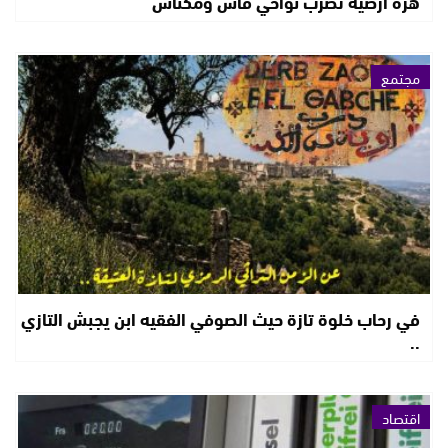
هزة أرضية تضرب نواحي فاس ومكناس
مجتمع
في رحاب خلوة تازة حيث الصوفي الفقيه ابن يجبش التازي
..
اقتصاد