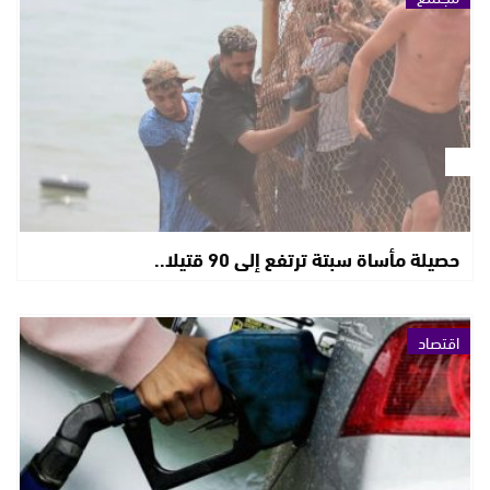
حصيلة مأساة سبتة ترتفع إلى 90 قتيلا..
اقتصاد