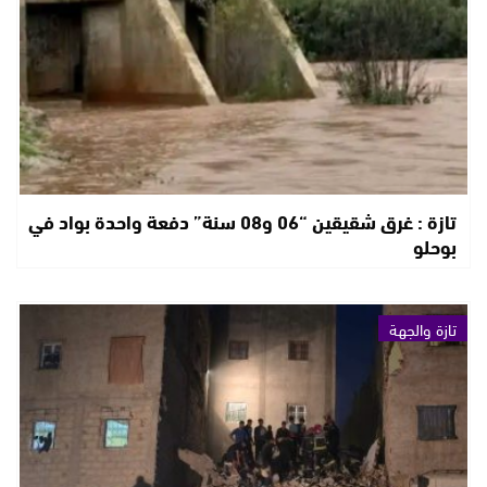
تازة : غرق شقيقين “06 و08 سنة” دفعة واحدة بواد في
بوحلو
تازة والجهة