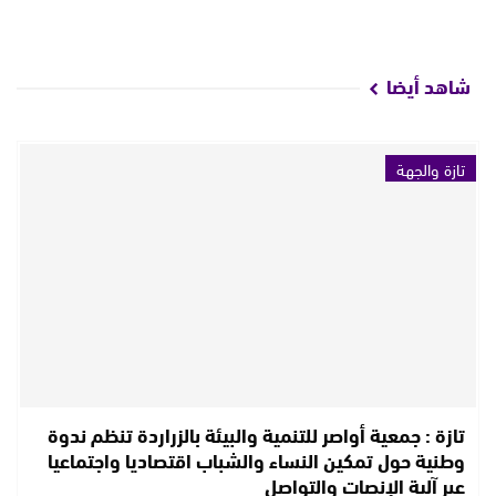
شاهد أيضا
تازة والجهة
تازة : جمعية أواصر للتنمية والبيئة بالزراردة تنظم ندوة
وطنية حول تمكين النساء والشباب اقتصاديا واجتماعيا
عبر آلية الإنصات والتواصل