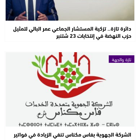
دائرة تازة.. تزكية المستشار الجماعي عمر البالي لتمثيل
حزب النهضة في إنتخابات 23 شتنبر
تازة والجهة
الشركة الجهوية بفاس مكناس تنفي الزيادة في فواتير