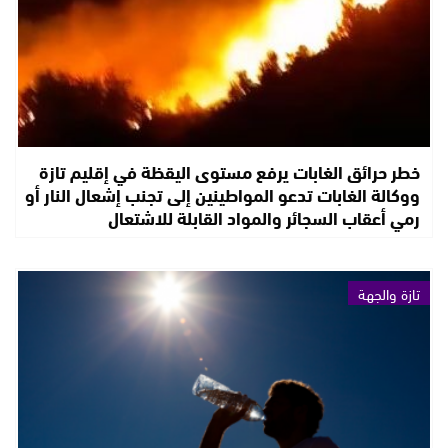
خطر حرائق الغابات يرفع مستوى اليقظة في إقليم تازة
ووكالة الغابات تدعو المواطينين إلى تجنب إشعال النار أو
رمي أعقاب السجائر والمواد القابلة للاشتعال
تازة والجهة