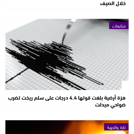
خلال الصيف
متابعات
هزة أرضية بلغت قوتها 4.4 درجات على سلم ريخت تضرب
ضواحي ميدلت
تازة والجهة