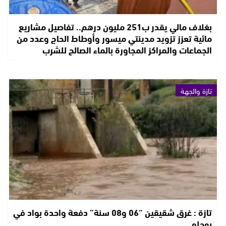
بغلاف مالي يقدر ب251 مليون درهم.. تفاصيل مشاريع
مائية تعزز تزويد مدينتي ميسور وأوطاط الحاج وعدد من
الجماعات والمراكز المجاورة بالماء الصالح للشرب
تازة والجهة
تازة : غرق شقيقين “06 و08 سنة” دفعة واحدة بواد في
بوحلو