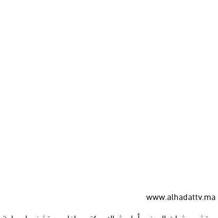
www.alhadattv.ma
يحتشد عشرات المرضى أمام شباك مكتب داخل مستشفى ابن باجة