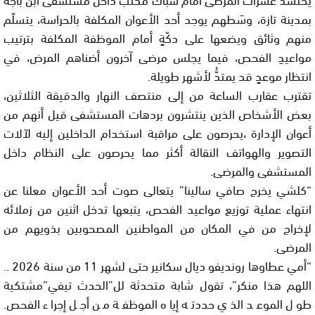
بمدينة تازة، وسَطهم يوجد أحد الأعوان المكلفة بالحراسة، يتسلّم
منهم وثائق ويضعها على دكّةٍ أمام الموظفة المكلفة بترتيب
مواعيدِ الفحص، فيما يجلس مرضى آخرون أضناهم المرض، في
انتظار موعدٍ قد يمتدُّ لأشهر طويلة.
تقترب عقارب الساعة من إلى منتصف النهار والدقيقة الثلاثين،
بعض الأشخاص الذين ينتشرون بردهات المستشفى قيل أنهم من
أعوان الإدارة ،يحرصون على مراقبة استخدام الداخلين إليه لآلات
التصوير والهواتف النقالة أكثر مما يحرصون على النظام داخل
المستشفى والمرضى.
“كلشي يخرج صافي سالينا” يتعالى صوت أحد الأعوان معلنا عن
انتهاء عملية توزيع مواعيد الفحص، يتبعها تدخل اثنين من زملائه
لإخراج من في المكان من المواطنين المصحوبين بذويهم من
المرضى.
“أمي عطاوها رونديفو ديال سكانير حتى لشهر 11 من سنة 2026 ..
اللهم هذا منكر”، تقول شابة متحدثة لل”الحدث تيفي”مشتكية
طول الموعد الذي حددته إياه الموظفة من أجل إجراء الفحص.