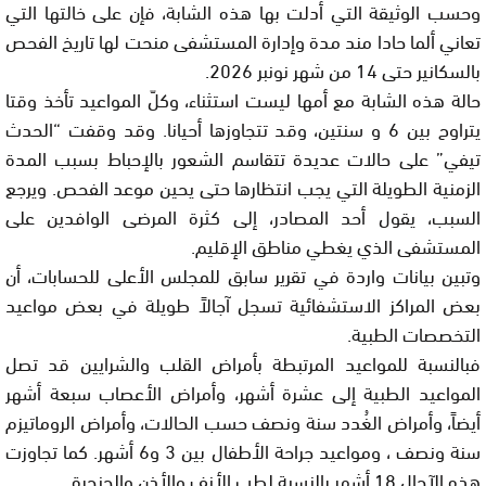
وحسب الوثيقة التي أدلت بها هذه الشابة، فإن على خالتها التي
تعاني ألما حادا مند مدة وإدارة المستشفى منحت لها تاريخ الفحص
بالسكانير حتى 14 من شهر نونبر 2026.
حالة هذه الشابة مع أمها ليست استثناء، وكلّ المواعيد تأخذ وقتا
يتراوح بين 6 و سنتين، وقد تتجاوزها أحيانا. وقد وقفت “الحدث
تيفي” على حالات عديدة تتقاسم الشعور بالإحباط بسبب المدة
الزمنية الطويلة التي يجب انتظارها حتى يحين موعد الفحص. ويرجع
السبب، يقول أحد المصادر، إلى كثرة المرضى الوافدين على
المستشفى الذي يغطي مناطق الإقليم.
وتبين بيانات واردة في تقرير سابق للمجلس الأعلى للحسابات، أن
بعض المراكز الاستشفائية تسجل آجالاً طويلة في بعض مواعيد
التخصصات الطبية.
فبالنسبة للمواعيد المرتبطة بأمراض القلب والشرايين قد تصل
المواعيد الطبية إلى عشرة أشهر، وأمراض الأعصاب سبعة أشهر
أيضاً، وأمراض الغُدد سنة ونصف حسب الحالات، وأمراض الروماتيزم
سنة ونصف ، ومواعيد جراحة الأطفال بين 3 و6 أشهر. كما تجاوزت
هذه الآجال 18 أشهر بالنسبة لطب الأنف والأذن والحنجرة.