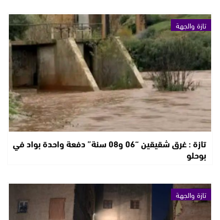
تازة والجهة
تازة : غرق شقيقين “06 و08 سنة” دفعة واحدة بواد في
بوحلو
تازة والجهة