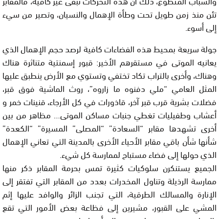
والشباب المتطوع، ذلك أن هذه التحركات تبقى غير كافية، فالمقابر
تئن منذ زمن طويل تحت وطأة الإهمال والنسيان، وتصير من سيء
إلى أسوء.
جولة سريعة بمحيط هذه الفضاءات كافية لرصد حجم الإهمال الذي
يعانيه الموتى في مستقرهم الأخير: قبور إسمنتية متناثرة هناك
وهناك، وأخرى بالتراب تكاد تختفي وتستوي مع الأرض ينطبق عليها
المثل العامي “ملي دفنوه ما زاروه”، روث الماشية فوق قبر،
فضلات بشرية قرب قبر آخر، قاذورات في كل الأرجاء، قنينات خمر و
أعشاب وطفيليات تغطي جنبات مساكن الموتى… مظاهر من بين
أخرى تشهدها مقابر “السعادة” “المصلى” المسيرة” “الكعدة”
شأنها شأن باقي مقابر الأحياء الأخرى بالمدينة التي تعاني الإهمال
الذي حولها إلى فضاء مستباح لممارسة كل شيء.
الجميع يستنكرن سلوكيات كثيرة تمس بحرمة المقابر ذكر منها
ممارسة الرذيلة وتناول المخدرات بعدد من المقابر التي تفتقر إلى
الإنارة والمسالك الطرقية، التي تجنب الزائر والوافد عليها إثم
المشي على القبور، مشيرين إلى فظاعة بعض الأمور التي تقع