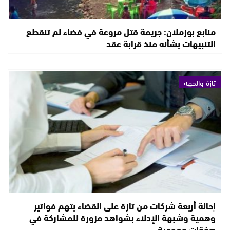
منابع بوزملان: جريمة قتل مروعة في فضاء لم تنقطع
التنبيهات بشأنه منذ قرابة عقد
تازة والجهة
إحالة أربعة شركات من تازة على القضاء بتهم فواتير
وهمية وشبهة الإدلاء بشواهد مزورة للمشاركة في
صفقات عمومية ..