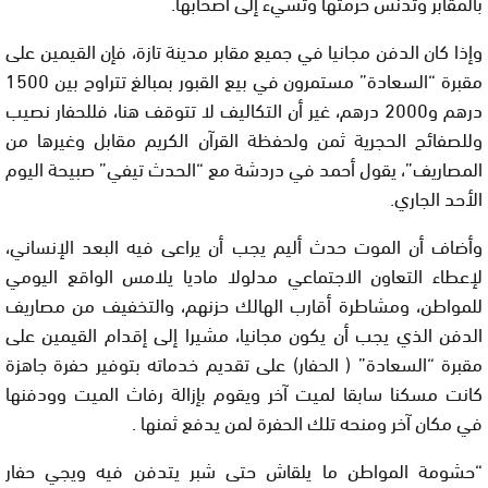
بالمقابر وتدنس حرمتها وتسيء إلى أصحابها.
وإذا كان الدفن مجانيا في جميع مقابر مدينة تازة، فإن القيمين على
مقبرة “السعادة” مستمرون في بيع القبور بمبالغ تتراوح بين 1500
درهم و2000 درهم، غير أن التكاليف لا تتوقف هنا، فللحفار نصيب
وللصفائح الحجرية ثمن ولحفظة القرآن الكريم مقابل وغيرها من
المصاريف”، يقول أحمد في دردشة مع “الحدث تيفي” صبيحة اليوم
الأحد الجاري.
وأضاف أن الموت حدث أليم يجب أن يراعى فيه البعد الإنساني،
لإعطاء التعاون الاجتماعي مدلولا ماديا يلامس الواقع اليومي
للمواطن، ومشاطرة أقارب الهالك حزنهم، والتخفيف من مصاريف
الدفن الذي يجب أن يكون مجانيا، مشيرا إلى إقدام القيمين على
مقبرة “السعادة” ( الحفار) على تقديم خدماته بتوفير حفرة جاهزة
كانت مسكنا سابقا لميت آخر ويقوم بإزالة رفاث الميت وودفنها
في مكان آخر ومنحه تلك الحفرة لمن يدفع ثمنها .
“حشومة المواطن ما يلقاش حتى شبر يتدفن فيه ويجي حفار