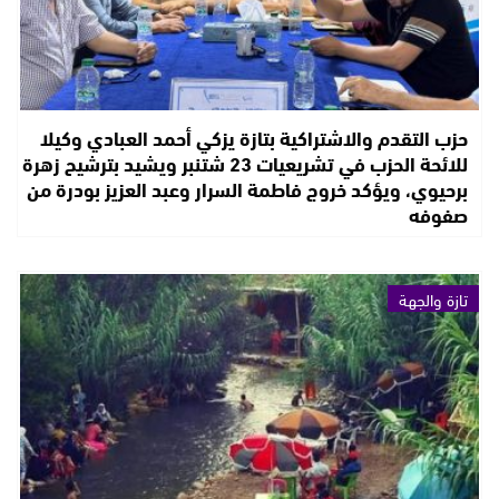
حزب التقدم والاشتراكية بتازة يزكي أحمد العبادي وكيلا
للائحة الحزب في تشريعيات 23 شتنبر ويشيد بترشيح زهرة
برحيوي، ويؤكد خروج فاطمة السرار وعبد العزيز بودرة من
صفوفه
تازة والجهة