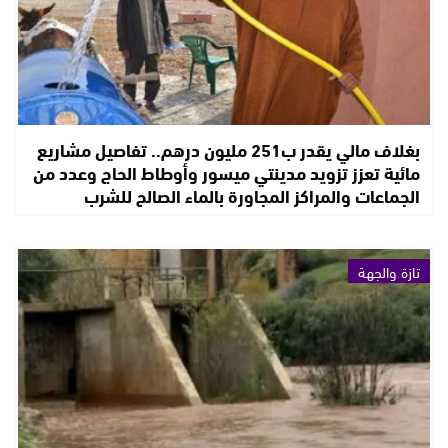
بغلاف مالي يقدر ب251 مليون درهم.. تفاصيل مشاريع
مائية تعزز تزويد مدينتي ميسور وأوطاط الحاج وعدد من
الجماعات والمراكز المجاورة بالماء الصالح للشرب
تازة والجهة