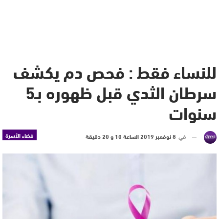
للنساء فقط : فحص دم يكشف
سرطان الثدي قبل ظهوره بـ5
سنوات
فضاء الأسرة
في
8 نوفمبر 2019 الساعة 10 و 20 دقيقة