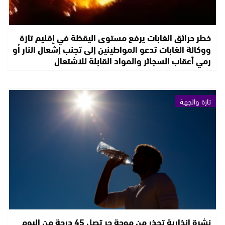
خطر حرائق الغابات يرفع مستوى اليقظة في إقليم تازة
ووكالة الغابات تدعو المواطينين إلى تجنب إشعال النار أو
رمي أعقاب السجائر والمواد القابلة للاشتعال
تازة والجهة
نشرة إنذارية تحذر من موجة حر تصل 45 درجة من اليوم