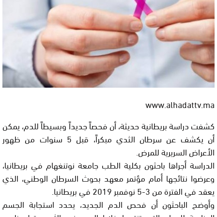
www.alhadattv.ma
كشفت دراسة بريطانية حديثة، أن فحصاً جديداً وبسيطاً للدم، يمكن
أن يكشف عن سرطان الثدي مبكراً، قبل 5 سنوات من ظهور
الأعراض السريرية للمرض.
الدراسة أجراها باحثون بكلية الطب جامعة نوتنغهام في بريطانيا،
وعرضوا نتائجها أمام مؤتمر معهد بحوث السرطان الوطني، الذي
يعقد في الفترة من 3-5 نوفمبر 2019 في بريطانيا.
وأوضح الباحثون أن فحص الدم الجديد، يحدد استجابة الجسم
المناعية للمواد التي تنتجها خلايا الورم في الثدي قبل ظهور