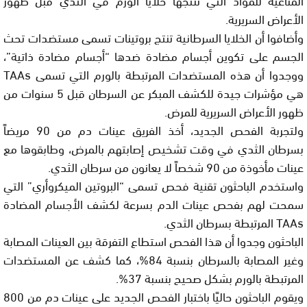
الأعراض السريرية.
وأضافوا أن الخلايا السرطانية تنتج بروتينات تسمى مستضدات تحث
الجسم على تكوين أجسام مضادة ضدها “أجسام مضادة ذاتية”،
ووجدوا أن هذه المستضدات المرتبطة بالورم التي تسمى TAAs
هي مؤشرات جيدة للكشف المبكر عن السرطان قبل 5 سنوات من
ظهور الأعراض السريرية للمرض.
ولتجربة الفحص الجديد، أخذ الفريق عينات دم من 90 مريضاً
بسرطان الثدي في وقت تشخيص إصابتهم بالمرض، وطابقوها مع
عينات مأخوذة من 90 شخصاً لا يعانون من سرطان الثدي.
واستخدم الباحثون تقنية فحص تسمى “البروتين الميكروأري” التي
سمحت لهم بفحص عينات الدم بسرعة لكشف الأجسام المضادة
TAAs المرتبطة بسرطان الثدي.
الباحثون وجدوا أن هذا الفحص استطاع التفرقة بين العينات المصابة
وغير المصابة بالسرطان بنسبة 84%، كما كشف عن المستضدات
المرتبطة بالورم بشكل صحيح بنسبة 37%.
ويقوم الباحثون حاليًا باختبار الفحص الجديد على عينات دم من 800