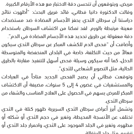
مريض، ويتوقعون أن تتحسن دقة الاختبار مع هذه الأرقام الكبيرة.
وقالت الدكتورة دانيا فطاني، قائد فريق البحث: “أظهرت نتائج
دراستنا أن سرطان الثدي يحفز الأجسام المضادة ضد مستضدات
معينة مرتبطة بالورم. لقد تمكنا من اكتشاف السرطان باستخدام
دقة معقولة عن طريق تحديد هذه الأجسام المضادة في الدم”.
وأضافت أن “فحص الدم للكشف المبكر عن سرطان الثدي سيكون
فعالاً من حيث التكلفة، خاصة في البلدان المنخفضة والمتوسطة
الدخل، كما أنه سيكون وسيلة فحص أسهل للتنفيذ مقارنة بالطرق
الحالية، مثل التصوير الشعاعي للثدي”.
وتوقعت فطاني أن يصبح الفحص الجديد متاحاً في العيادات
والمستشفيات في غضون 4 إلى 5 سنوات، مضيفة أن الاكتشاف
المبكر للمرض يسهم في الحصول على العلاج المناسب والشفاء من
سرطان الثدي.
وتشمل أبرز أعراض سرطان الثدي السريرية ظهور كتلة في الثدي
تختلف عن الأنسجة المحيطة، وتغير في حجم الثدي أو شكله أو
مظهره، وتغير في الجلد الموجود على الثدي، واحمرار جلد الثدي أو
تنقيره، مثل جلد البرتقالة.