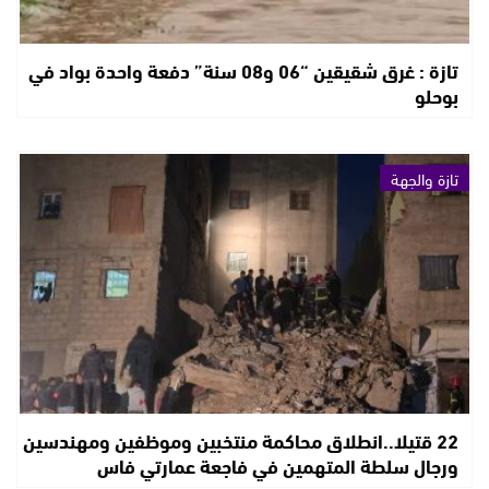
تازة : غرق شقيقين “06 و08 سنة” دفعة واحدة بواد في
بوحلو
تازة والجهة
22 قتيلا..انطلاق محاكمة منتخبين وموظفين ومهندسين
ورجال سلطة المتهمين في فاجعة عمارتي فاس