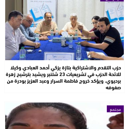
حزب التقدم والاشتراكية بتازة يزكي أحمد العبادي وكيلا
للائحة الحزب في تشريعيات 23 شتنبر ويشيد بترشيح زهرة
برحيوي، ويؤكد خروج فاطمة السرار وعبد العزيز بودرة من
صفوفه
مجتمع