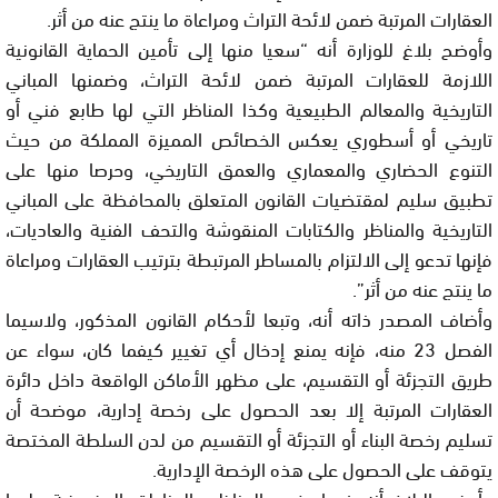
العقارات المرتبة ضمن لائحة التراث ومراعاة ما ينتج عنه من أثر.
وأوضح بلاغ للوزارة أنه “سعيا منها إلى تأمين الحماية القانونية
اللازمة للعقارات المرتبة ضمن لائحة التراث، وضمنها المباني
التاريخية والمعالم الطبيعية وكذا المناظر التي لها طابع فني أو
تاريخي أو أسطوري يعكس الخصائص المميزة المملكة من حيث
التنوع الحضاري والمعماري والعمق التاريخي، وحرصا منها على
تطبيق سليم لمقتضيات القانون المتعلق بالمحافظة على المباني
التاريخية والمناظر والكتابات المنقوشة والتحف الفنية والعاديات،
فإنها تدعو إلى الالتزام بالمساطر المرتبطة بترتيب العقارات ومراعاة
ما ينتج عنه من أثر”.
وأضاف المصدر ذاته أنه، وتبعا لأحكام القانون المذكور، ولاسيما
الفصل 23 منه، فإنه يمنع إدخال أي تغيير كيفما كان، سواء عن
طريق التجزئة أو التقسيم، على مظهر الأماكن الواقعة داخل دائرة
العقارات المرتبة إلا بعد الحصول على رخصة إدارية، موضحة أن
تسليم رخصة البناء أو التجزئة أو التقسيم من لدن السلطة المختصة
يتوقف على الحصول على هذه الرخصة الإدارية.
وأوضح البلاغ أنه فيما يخص المناظر والمناطق المفروضة عليها