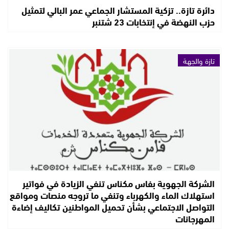
دائرة تازة.. تزكية المستشار الجماعي عمر البالي لتمثيل
حزب النهضة في إنتخابات 23 شتنبر
تازة والجهة
الشركة الجهوية بفاس مكناس تنفي الزيادة في فواتير
استهلاك الماء والكهرباء وتنفي ما تروجه منصات ومواقع
التواصل الاجتماعي بشأن تحميل المواطنين تكاليف إضاءة
المهرجانات