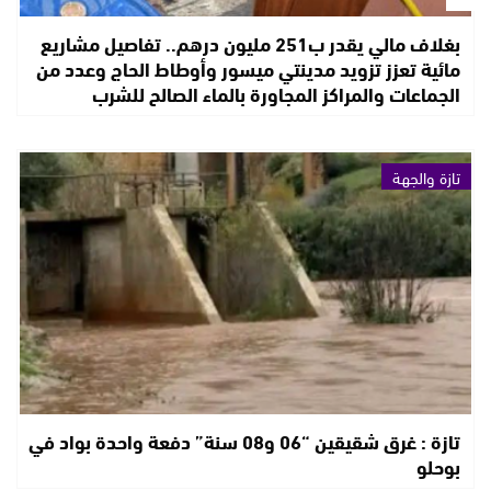
بغلاف مالي يقدر ب251 مليون درهم.. تفاصيل مشاريع
مائية تعزز تزويد مدينتي ميسور وأوطاط الحاج وعدد من
الجماعات والمراكز المجاورة بالماء الصالح للشرب
تازة والجهة
تازة : غرق شقيقين “06 و08 سنة” دفعة واحدة بواد في
بوحلو