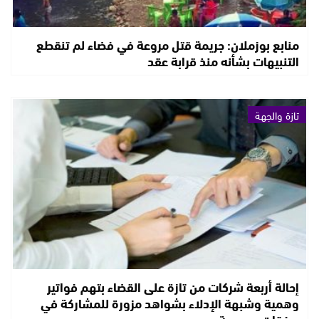
منابع بوزملان: جريمة قتل مروعة في فضاء لم تنقطع
التنبيهات بشأنه منذ قرابة عقد
تازة والجهة
إحالة أربعة شركات من تازة على القضاء بتهم فواتير
وهمية وشبهة الإدلاء بشواهد مزورة للمشاركة في
صفقات عمومية ..