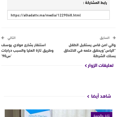
رابط المشاركة :
السابق
التالي
والي امن فاس يستقبل الطفل
استنفار بشارع مولاي يوسف
“الياس”ويحقق حلمه في الالتحاق
وطريق تازة العليا والسبب دراجات
بسلك الشرطة
‘س90’
تعليقات الزوار
شاهد أيضا
تازة والجهة