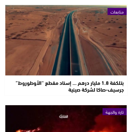
متابعات
بتلكفة 1.8 مليار درهم … إسناد مقطع “الأوطوروط”
جرسيف-صاكا لشركة صينية
تازة والجهة