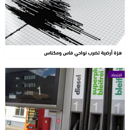
هزة أرضية تضرب نواحي فاس ومكناس
اقتصاد