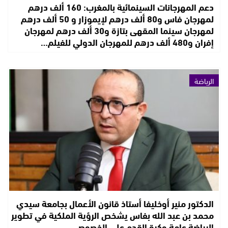
دعم المهرجانات السينمائية بالمغرب: 160 ألف درهم
لمهرجان فاس و80 ألف درهم لإيموزار و 50 ألف درهم
لمهرجان سينما المقهى بتازة و30 ألف درهم لمهرجان
إفران و480 ألف درهم للمهرجان الدولي للفيلم…
الرياضة
الدكتور منير أوخليفا أستاذ قانون الأعمال بجامعة سيدي
محمد بن عبد الله بفاس يشخص الرؤية الملكية في تطوير
الرياضة عامة وكرة القدم على الخصوص