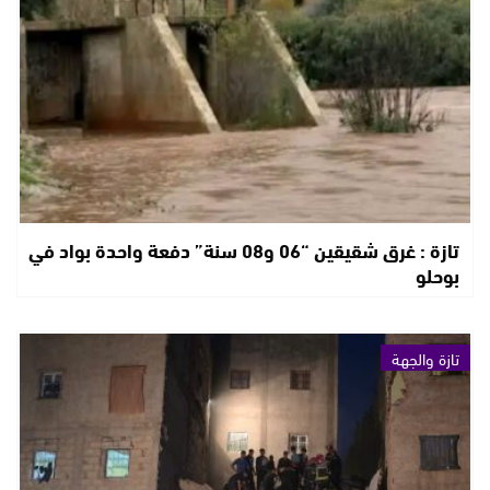
تازة : غرق شقيقين “06 و08 سنة” دفعة واحدة بواد في
بوحلو
تازة والجهة