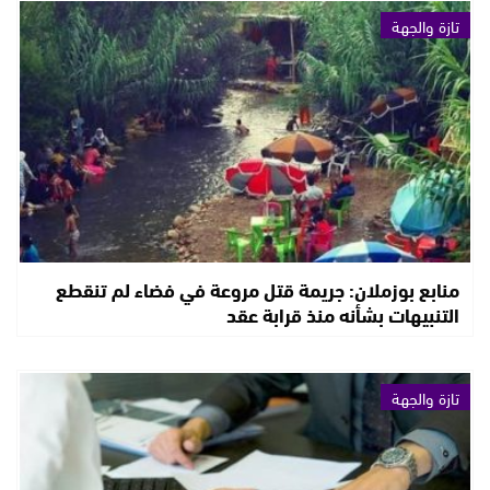
تازة والجهة
منابع بوزملان: جريمة قتل مروعة في فضاء لم تنقطع
التنبيهات بشأنه منذ قرابة عقد
تازة والجهة