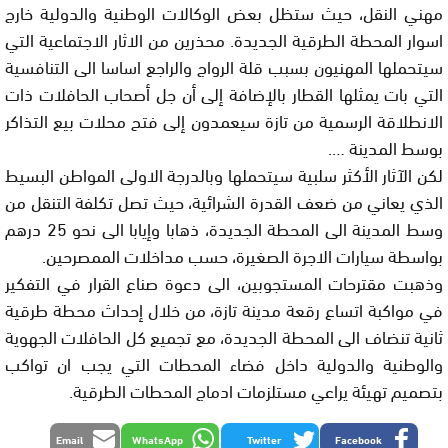
مهني النقل، حيث ستظل بعض الوكالات الوطنية والدولية خارج
اسوار المحطة الطرقية الجديدة. محذرين من الاثار الاجتماعية التي
سيتحملها المهنيون بسبب قلة الرواج والراجع اساسا الى التنافسية
التي بات يمثلها القطار بالإضافة إلى أن جل أصحاب الحافلات ذات
الانطلاقة الرسمية من تازة سيعمدون إلى فتح محلات بيع التذاكر
بوسط المدينة ….
لكن الآثار الأكثر سلبية سيتحملها وبالدرجة الاولى المواطن البسيط
الذي يعاني من ضعف القدرة الشرائية، حيث تصل تكلفة التنقل من
وسط المدينة الى المحطة الجديدة، ذهابا وإيابا الى نحو 25 درهم
بواسطة سيارات الاجرة الصغيرة، حسب مداخلات الممصرحين.
وذهبت مقترحات المستجوبين، الى دعوة صناع القرار في التفكير
في مواكبة اتساع رقعة مدينة تازة، من خلال إحداث محطة طرقية
ثانية تنضاف الى المحطة الجديدة، مع تجميع كل الحافلات الجهوية
والوطنية والدولية داخل فضاء المحطات التي يجب ان تواكب
بتصميم تهيئة يراعي مستلزمات ادماج المحطات الطرقية.
Email
WhatsApp
Twitter
Facebook