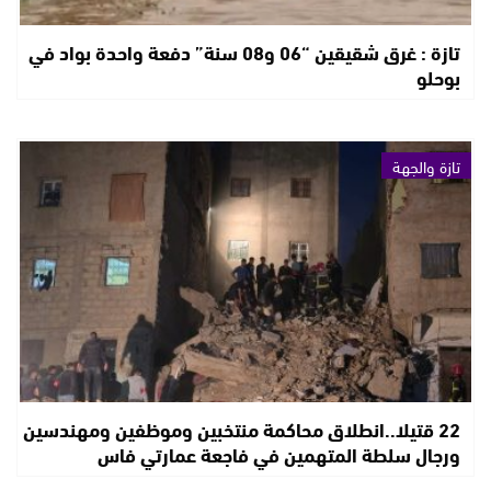
تازة : غرق شقيقين “06 و08 سنة” دفعة واحدة بواد في
بوحلو
تازة والجهة
22 قتيلا..انطلاق محاكمة منتخبين وموظفين ومهندسين
ورجال سلطة المتهمين في فاجعة عمارتي فاس