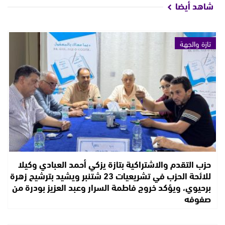
شاهد أيضا
تازة والجهة
حزب التقدم والاشتراكية بتازة يزكي أحمد العبادي وكيلا
للائحة الحزب في تشريعيات 23 شتنبر ويشيد بترشيح زهرة
برحيوي، ويؤكد خروج فاطمة السرار وعبد العزيز بودرة من
صفوفه