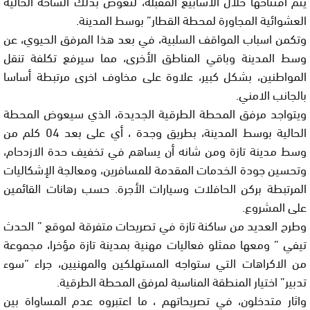
يتم افتتاحها خلال الأسابيع المقبلة، لتعوض بذلك الساحة الحالية
العشوائية المجاورة لمحطة القطار” بوسط المدينة.
وتكمن اسباب المواقف السلبية، في بعد هذا المرفق الحيوي، عن
وسط المدينة وباقي المناطق الأخرى، مما سيرفع تكلفة تنقل
المواطنين، بشكل كبير، علاوة على مخاوف اخرى مرتبطة أساسا
بالجانب الامني.
ويتواجد مرفق المحطة الطرقية الجديدة، الذي سيعوض المحطة
الحالية بوسط المدينة، بطريق وجدة ، أي على بعد 04 كلم من
وسط مدينة تازة ومن شانه أن يساهم في تخفيف حدة الازدحام،
وتحسين جودة الخدمات المقدمة للمسافرين، ومعالجة الإشكاليات
المرتبطة بركن الحافلات وسيارات الأجرة. حسب رهانات القائمين
على المشروع.
وطرح العديد من ساكنة تازة في تصريحات متفرقة لموقع ” الحدث
تيفي ” ومعها ممثلو فعاليات مهنية بمدينة تازة مؤخرا، مجموعة
من الاكراهات التي ستواجه المستهلكين والمهنيين، جراء “سوء
تدبير” اختيار المنطقة المناسبة لمرفق المحطة الطرقية.
واثار متدخلون، في تصريحاتهم ، ما اعتبروه عدم المساواة بين