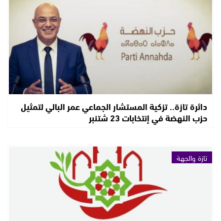
دائرة تازة.. تزكية المستشار الجماعي عمر البالي لتمثيل
حزب النهضة في إنتخابات 23 شتنبر
تازة والجهة