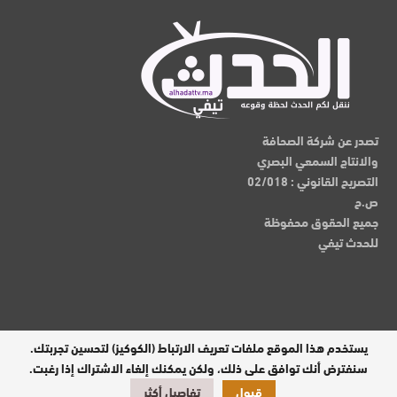
تصدر عن شركة الصحافة
والانتاج السمعي البصري
التصريح القانوني : 02/018
ص.ح
جميع الحقوق محفوظة
للحدث تيفي
يستخدم هذا الموقع ملفات تعريف الارتباط (الكوكيز) لتحسين تجربتك.
مدير النشر : عبدالقادر الوالي
سنفترض أنك توافق على ذلك، ولكن يمكنك إلغاء الاشتراك إذا رغبت.
قبول
تفاصيل أكثر
تصميم وبرمجة