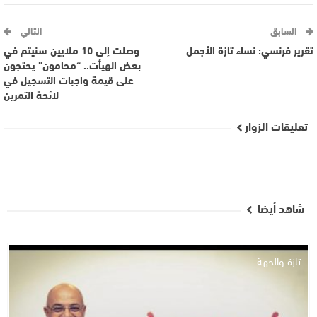
السابق
التالي
تقرير فرنسي: نساء تازة الأجمل
وصلت إلى 10 ملايين سنيتم في
بعض الهيأت.. “محامون” يحتجون
على قيمة واجبات التسجيل في
لائحة التمرين
تعليقات الزوار
شاهد أيضا
تازة والجهة