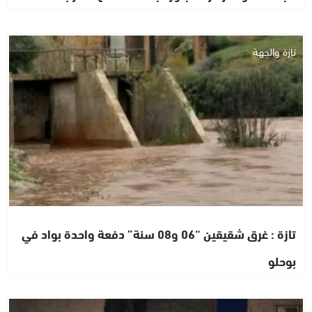
تازة والجهة
تازة : غرق شقيقين “06 و08 سنة” دفعة واحدة بواد في
بوحلو