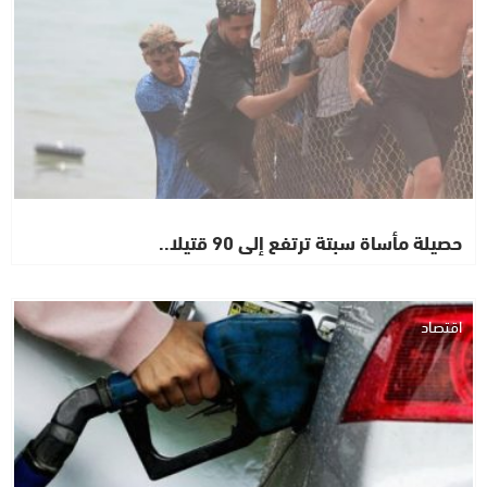
حصيلة مأساة سبتة ترتفع إلى 90 قتيلا..
اقتصاد