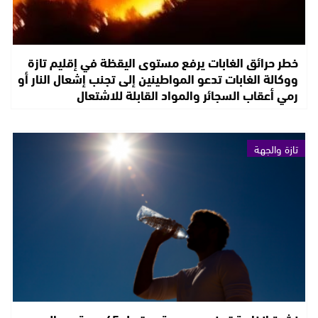
خطر حرائق الغابات يرفع مستوى اليقظة في إقليم تازة
ووكالة الغابات تدعو المواطينين إلى تجنب إشعال النار أو
رمي أعقاب السجائر والمواد القابلة للاشتعال
تازة والجهة