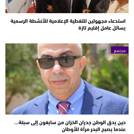
استدعاء مجهولين للتغطية الإعلامية للأنشطة الرسمية
يسائل عامل إقليم تازة
مجتمع
حين يدق الوطن جدران الخزان من سايغون إلى سبتة…
عندما يصبح البحر مرآة للأوطان