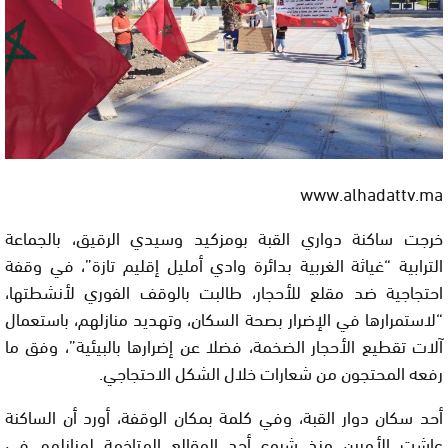
www.alhadattv.ma
خرجت ساكنة دواري القبة بومزكيد وسيدي الرقيق، بالجماعة
الترابية “غياثة الغربية بدائرة وادي أمليل إقليم تازة”، في وقفة
احتجاجية ضد مقلع للأحجار، طالبت بالوقف الفوري لأنشطتها،
“لاستمرارها في الإضرار بصحة السكان، وتهديد منازلهم، باستعمال
آلات تقطيع الأحجار الضخمة، فضلا عن إضرارها بالبيئية”، وفق ما
رفعه المحتجون من شعارات خلال الشكل الاحتجاجي.
أحد سكان دوار القبة، وفي كلمة بمكان الوقفة، أورد أن الساكنة
عاشت الأمرين منذ شروع أحد المقالع المتاخمة لمنازلهم في