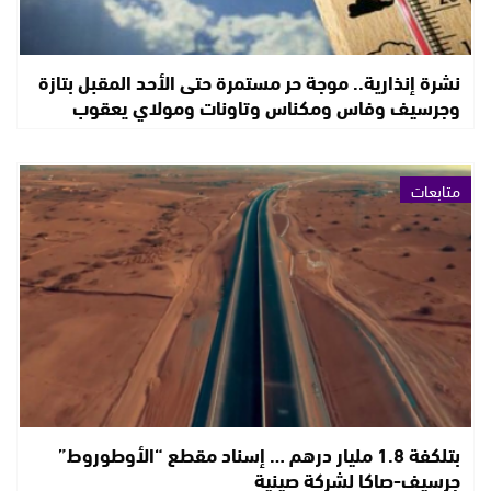
نشرة إنذارية.. موجة حر مستمرة حتى الأحد المقبل بتازة
وجرسيف وفاس ومكناس وتاونات ومولاي يعقوب
متابعات
بتلكفة 1.8 مليار درهم … إسناد مقطع “الأوطوروط”
جرسيف-صاكا لشركة صينية