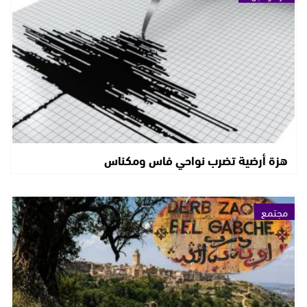
هزة أرضية تضرب نواحي فاس ومكناس
مجتمع