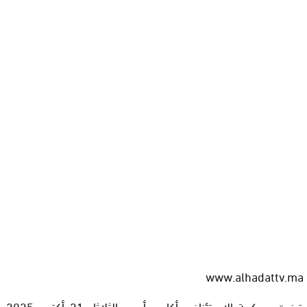
www.alhadattv.ma
قضت محكمة الاستئناف بأكادير، أمس الثلاثاء 21 أكتوبر 2025،