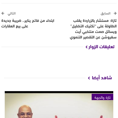
السابق
التالي
تازة: مستشار بالزراردة يقلب
ابتداء من فاتح يناير.. ضريبة جديدة
الطاولة على “تكتيك التضليل”
على بيع العقارات
ويسائل صمت منتخبي أيت
سغروشن عن التقصير التنموي
تعليقات الزوار
شاهد أيضا
تازة والجهة