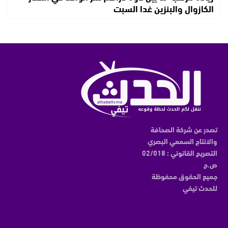
الكازوال والبنزين غدا السبت
تصدر عن شركة الصحافة
والانتاج السمعي البصري
التصريح القانوني : 02/018
ص.ح
جميع الحقوق محفوظة
للحدث تيفي