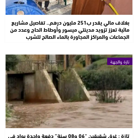
بغلاف مالي يقدر ب251 مليون درهم.. تفاصيل مشاريع
مائية تعزز تزويد مدينتي ميسور وأوطاط الحاج وعدد من
الجماعات والمراكز المجاورة بالماء الصالح للشرب
تازة والجهة
تازة : غرق شقيقين “06 و08 سنة” دفعة واحدة بواد في