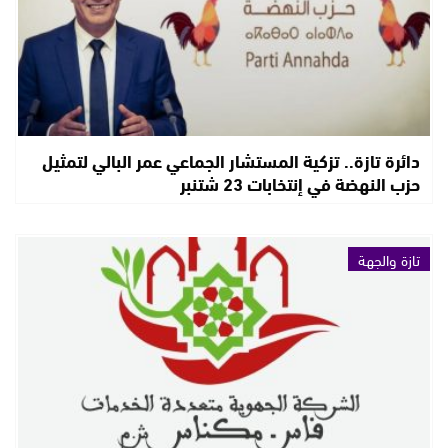
دائرة تازة.. تزكية المستشار الجماعي عمر البالي لتمثيل
حزب النهضة في إنتخابات 23 شتنبر
تازة والجهة