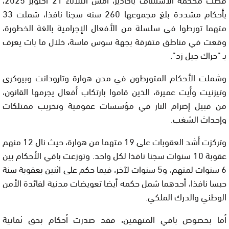
بأحكام مشددة بلغ مجموعها 260 سنة سجنا نافذا، شملت 33
متهما تورطوا في سلسلة من الأفعال الإجرامية بالغة الخطورة،
وقعت في مناطق متفرقة بجهة سوس ماسة، خلال ما بات يعرف
بـ ”حراك جيل زد”.
وشملت الأحكام المتورطون في مدن هوارة وتارودانت وبيوكرى
وتيزنيت وأيت عميرة، الذين قاموا بارتكاب أفعال يجرمها القانون،
من قبيل إضرام النار في مؤسسات عمومية وتخريب ممتلكات
وإحداث الشغب.
وتركزت أشد العقوبات على 19 متهما من هوارة، حيث نال 12 منهم
عقوبة 10 سنوات سجنا نافذا لكل واحد. وتوزعت باقي الأحكام بين
6 سنوات لمتهم، و5 سنوات لآخر، فيما حكم على اثنين بعقوبة سنة
حبسا نافذا، أحدهما شمل حكمه أيضا تعويضات مدنية لفائدة الأمن
الوطني والدرك الملكي.
أما بخصوص باقي المتهمين، فقد صدرت أحكام بحق ثمانية